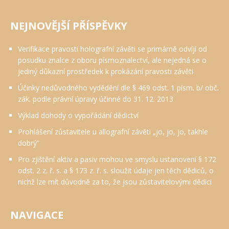
NEJNOVĚJŠÍ PŘÍSPĚVKY
Verifikace pravosti holografní závěti se primárně odvíjí od
posudku znalce z oboru písmoznalectví, ale nejedná se o
jediný důkazní prostředek k prokázání pravosti závěti
Účinky nedůvodného vydědění dle § 469 odst. 1 písm. b/ obč.
zák. podle právní úpravy účinné do 31. 12. 2013
Výklad dohody o vypořádání dědictví
Prohlášení zůstavitele u allografní závěti „jo, jo, jo, takhle
dobrý“
Pro zjištění aktiv a pasiv mohou ve smyslu ustanovení § 172
odst. 2 z. ř. s. a § 173 z. ř. s. sloužit údaje jen těch dědiců, o
nichž lze mít důvodně za to, že jsou zůstavitelovými dědici
NAVIGACE