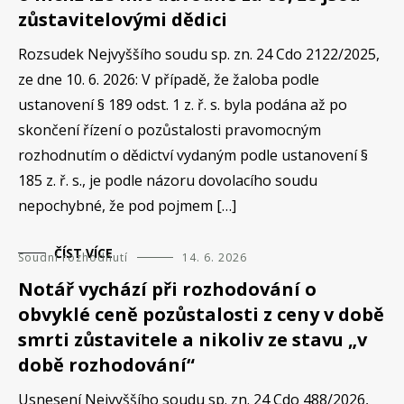
zůstavitelovými dědici
Rozsudek Nejvyššího soudu sp. zn. 24 Cdo 2122/2025,
ze dne 10. 6. 2026: V případě, že žaloba podle
ustanovení § 189 odst. 1 z. ř. s. byla podána až po
skončení řízení o pozůstalosti pravomocným
rozhodnutím o dědictví vydaným podle ustanovení §
185 z. ř. s., je podle názoru dovolacího soudu
nepochybné, že pod pojmem […]
ČÍST VÍCE
Soudní rozhodnutí
14. 6. 2026
Notář vychází při rozhodování o
obvyklé ceně pozůstalosti z ceny v době
smrti zůstavitele a nikoliv ze stavu „v
době rozhodování“
Usnesení Nejvyššího soudu sp. zn. 24 Cdo 488/2026,