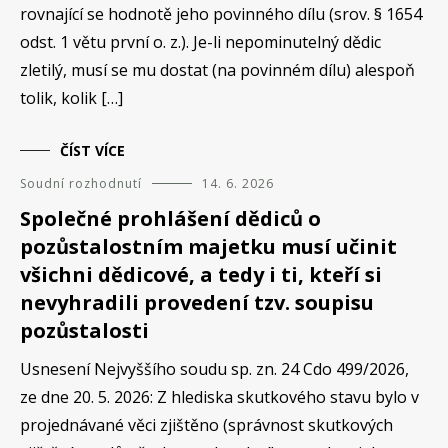
rovnající se hodnotě jeho povinného dílu (srov. § 1654
odst. 1 větu první o. z.). Je-li nepominutelný dědic
zletilý, musí se mu dostat (na povinném dílu) alespoň
tolik, kolik […]
ČÍST VÍCE
Soudní rozhodnutí
14. 6. 2026
Společné prohlášení dědiců o
pozůstalostním majetku musí učinit
všichni dědicové, a tedy i ti, kteří si
nevyhradili provedení tzv. soupisu
pozůstalosti
Usnesení Nejvyššího soudu sp. zn. 24 Cdo 499/2026,
ze dne 20. 5. 2026: Z hlediska skutkového stavu bylo v
projednávané věci zjištěno (správnost skutkových