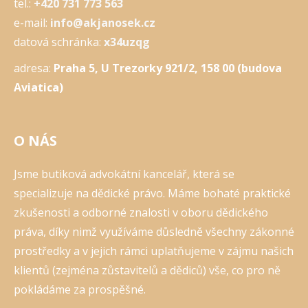
tel.:
+420 731 773 563
e-mail:
info@akjanosek.cz
datová schránka:
x34uzqg
adresa:
Praha 5, U Trezorky 921/2, 158 00 (budova
Aviatica)
O NÁS
Jsme butiková advokátní kancelář, která se
specializuje na dědické právo. Máme bohaté praktické
zkušenosti a odborné znalosti v oboru dědického
práva, díky nimž využíváme důsledně všechny zákonné
prostředky a v jejich rámci uplatňujeme v zájmu našich
klientů (zejména zůstavitelů a dědiců) vše, co pro ně
pokládáme za prospěšné.