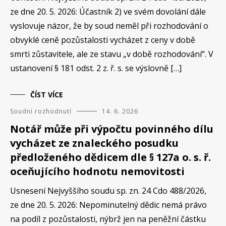
ze dne 20. 5. 2026: Účastník 2) ve svém dovolání dále
vyslovuje názor, že by soud neměl při rozhodování o
obvyklé ceně pozůstalosti vycházet z ceny v době
smrti zůstavitele, ale ze stavu „v době rozhodování“. V
ustanovení § 181 odst. 2 z. ř. s. se výslovně […]
ČÍST VÍCE
Soudní rozhodnutí
14. 6. 2026
Notář může při výpočtu povinného dílu
vycházet ze znaleckého posudku
předloženého dědicem dle § 127a o. s. ř.
oceňujícího hodnotu nemovitosti
Usnesení Nejvyššího soudu sp. zn. 24 Cdo 488/2026,
ze dne 20. 5. 2026: Nepominutelný dědic nemá právo
na podíl z pozůstalosti, nýbrž jen na peněžní částku