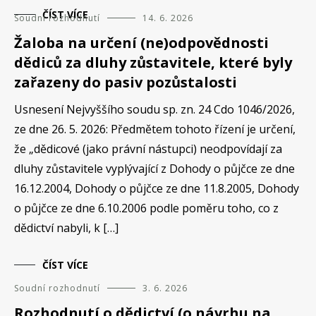
ČÍST VÍCE
Soudní rozhodnutí
14. 6. 2026
Žaloba na určení (ne)odpovědnosti
dědiců za dluhy zůstavitele, které byly
zařazeny do pasiv pozůstalosti
Usnesení Nejvyššího soudu sp. zn. 24 Cdo 1046/2026,
ze dne 26. 5. 2026: Předmětem tohoto řízení je určení,
že „dědicové (jako právní nástupci) neodpovídají za
dluhy zůstavitele vyplývající z Dohody o půjčce ze dne
16.12.2004, Dohody o půjčce ze dne 11.8.2005, Dohody
o půjčce ze dne 6.10.2006 podle poměru toho, co z
dědictví nabyli, k […]
ČÍST VÍCE
Soudní rozhodnutí
3. 6. 2026
Rozhodnutí o dědictví (o návrhu na