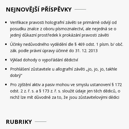
NEJNOVĚJŠÍ PŘÍSPĚVKY
Verifikace pravosti holografní závěti se primárně odvíjí od
posudku znalce z oboru písmoznalectví, ale nejedná se o
jediný důkazní prostředek k prokázání pravosti závěti
Účinky nedůvodného vydědění dle § 469 odst. 1 písm. b/ obč.
zák. podle právní úpravy účinné do 31. 12. 2013
Výklad dohody o vypořádání dědictví
Prohlášení zůstavitele u allografní závěti „jo, jo, jo, takhle
dobrý“
Pro zjištění aktiv a pasiv mohou ve smyslu ustanovení § 172
odst. 2 z. ř. s. a § 173 z. ř. s. sloužit údaje jen těch dědiců, o
nichž lze mít důvodně za to, že jsou zůstavitelovými dědici
RUBRIKY