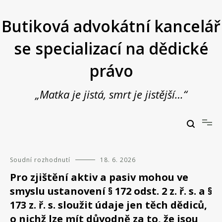
Přeskočit
na
Butiková advokátní kancelář
obsah
se specializací na dědické
právo
„Matka je jistá, smrt je jistější…“
Butiková advokátní kancelář se specializací na dědické právo
JUDr. Vladimír Janošek,
advokát
Soudní rozhodnutí
18. 6. 2026
Pro zjištění aktiv a pasiv mohou ve
smyslu ustanovení § 172 odst. 2 z. ř. s. a §
173 z. ř. s. sloužit údaje jen těch dědiců,
o nichž lze mít důvodně za to, že jsou