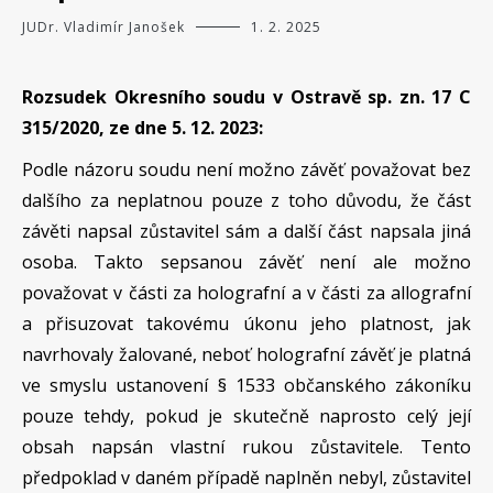
JUDr. Vladimír Janošek
1. 2. 2025
Rozsudek Okresního soudu v Ostravě sp. zn. 17 C
315/2020, ze dne 5. 12. 2023:
Podle názoru soudu není možno závěť považovat bez
dalšího za neplatnou pouze z toho důvodu, že část
závěti napsal zůstavitel sám a další část napsala jiná
osoba. Takto sepsanou závěť není ale možno
považovat v části za holografní a v části za allografní
a přisuzovat takovému úkonu jeho platnost, jak
navrhovaly žalované, neboť holografní závěť je platná
ve smyslu ustanovení § 1533 občanského zákoníku
pouze tehdy, pokud je skutečně naprosto celý její
obsah napsán vlastní rukou zůstavitele. Tento
předpoklad v daném případě naplněn nebyl, zůstavitel