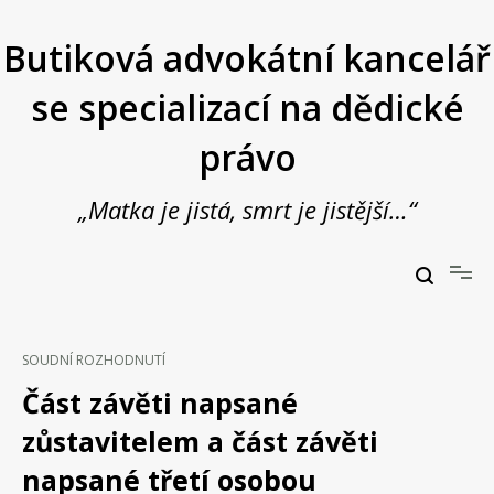
Přeskočit
na
Butiková advokátní kancelář
obsah
se specializací na dědické
právo
„Matka je jistá, smrt je jistější…“
Butiková advokátní kancelář se specializací na dědické právo
JUDr. Vladimír Janošek,
advokát
SOUDNÍ ROZHODNUTÍ
Část závěti napsané
zůstavitelem a část závěti
napsané třetí osobou