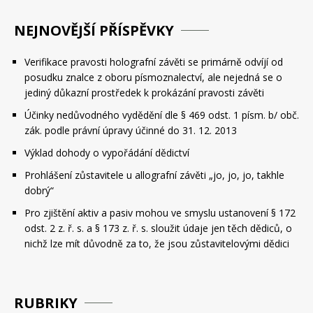
NEJNOVĚJŠÍ PŘÍSPĚVKY
Verifikace pravosti holografní závěti se primárně odvíjí od
posudku znalce z oboru písmoznalectví, ale nejedná se o
jediný důkazní prostředek k prokázání pravosti závěti
Účinky nedůvodného vydědění dle § 469 odst. 1 písm. b/ obč.
zák. podle právní úpravy účinné do 31. 12. 2013
Výklad dohody o vypořádání dědictví
Prohlášení zůstavitele u allografní závěti „jo, jo, jo, takhle
dobrý“
Pro zjištění aktiv a pasiv mohou ve smyslu ustanovení § 172
odst. 2 z. ř. s. a § 173 z. ř. s. sloužit údaje jen těch dědiců, o
nichž lze mít důvodně za to, že jsou zůstavitelovými dědici
RUBRIKY