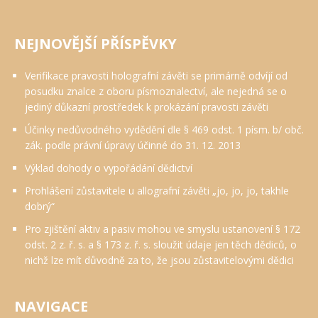
NEJNOVĚJŠÍ PŘÍSPĚVKY
Verifikace pravosti holografní závěti se primárně odvíjí od
posudku znalce z oboru písmoznalectví, ale nejedná se o
jediný důkazní prostředek k prokázání pravosti závěti
Účinky nedůvodného vydědění dle § 469 odst. 1 písm. b/ obč.
zák. podle právní úpravy účinné do 31. 12. 2013
Výklad dohody o vypořádání dědictví
Prohlášení zůstavitele u allografní závěti „jo, jo, jo, takhle
dobrý“
Pro zjištění aktiv a pasiv mohou ve smyslu ustanovení § 172
odst. 2 z. ř. s. a § 173 z. ř. s. sloužit údaje jen těch dědiců, o
nichž lze mít důvodně za to, že jsou zůstavitelovými dědici
NAVIGACE