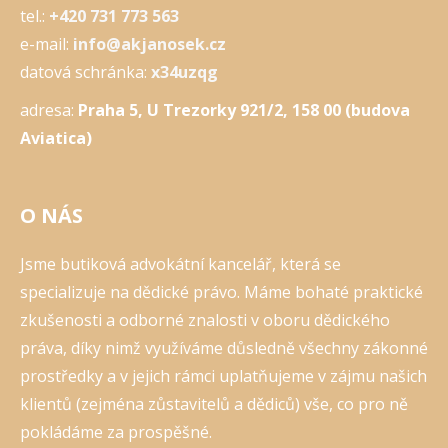
tel.:
+420 731 773 563
e-mail:
info@akjanosek.cz
datová schránka:
x34uzqg
adresa:
Praha 5, U Trezorky 921/2, 158 00 (budova
Aviatica)
O NÁS
Jsme butiková advokátní kancelář, která se
specializuje na dědické právo. Máme bohaté praktické
zkušenosti a odborné znalosti v oboru dědického
práva, díky nimž využíváme důsledně všechny zákonné
prostředky a v jejich rámci uplatňujeme v zájmu našich
klientů (zejména zůstavitelů a dědiců) vše, co pro ně
pokládáme za prospěšné.