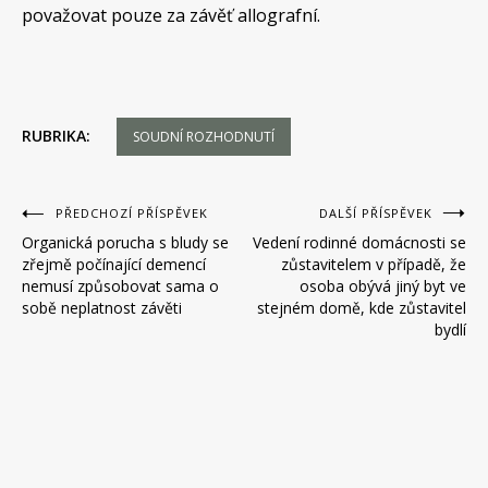
považovat pouze za závěť allografní.
RUBRIKA:
SOUDNÍ ROZHODNUTÍ
Navigace
PŘEDCHOZÍ PŘÍSPĚVEK
DALŠÍ PŘÍSPĚVEK
Organická porucha s bludy se
Vedení rodinné domácnosti se
pro
zřejmě počínající demencí
zůstavitelem v případě, že
příspěvek
nemusí způsobovat sama o
osoba obývá jiný byt ve
sobě neplatnost závěti
stejném domě, kde zůstavitel
bydlí