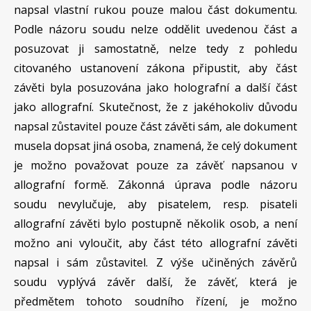
napsal vlastní rukou pouze malou část dokumentu.
Podle názoru soudu nelze oddělit uvedenou část a
posuzovat ji samostatně, nelze tedy z pohledu
citovaného ustanovení zákona připustit, aby část
závěti byla posuzována jako holografní a další část
jako allografní. Skutečnost, že z jakéhokoliv důvodu
napsal zůstavitel pouze část závěti sám, ale dokument
musela dopsat jiná osoba, znamená, že celý dokument
je možno považovat pouze za závěť napsanou v
allografní formě. Zákonná úprava podle názoru
soudu nevylučuje, aby pisatelem, resp. pisateli
allografní závěti bylo postupně několik osob, a není
možno ani vyloučit, aby část této allografní závěti
napsal i sám zůstavitel. Z výše učiněných závěrů
soudu vyplývá závěr další, že závěť, která je
předmětem tohoto soudního řízení, je možno