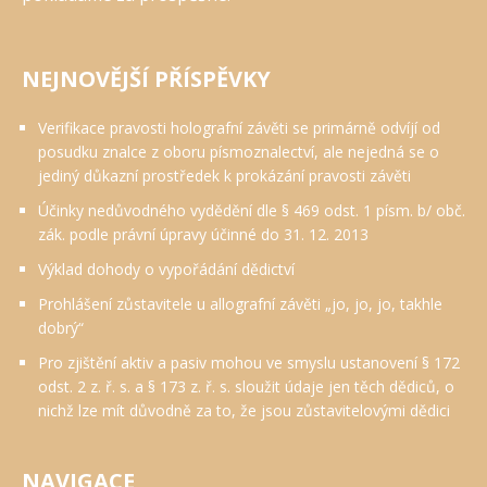
NEJNOVĚJŠÍ PŘÍSPĚVKY
Verifikace pravosti holografní závěti se primárně odvíjí od
posudku znalce z oboru písmoznalectví, ale nejedná se o
jediný důkazní prostředek k prokázání pravosti závěti
Účinky nedůvodného vydědění dle § 469 odst. 1 písm. b/ obč.
zák. podle právní úpravy účinné do 31. 12. 2013
Výklad dohody o vypořádání dědictví
Prohlášení zůstavitele u allografní závěti „jo, jo, jo, takhle
dobrý“
Pro zjištění aktiv a pasiv mohou ve smyslu ustanovení § 172
odst. 2 z. ř. s. a § 173 z. ř. s. sloužit údaje jen těch dědiců, o
nichž lze mít důvodně za to, že jsou zůstavitelovými dědici
NAVIGACE