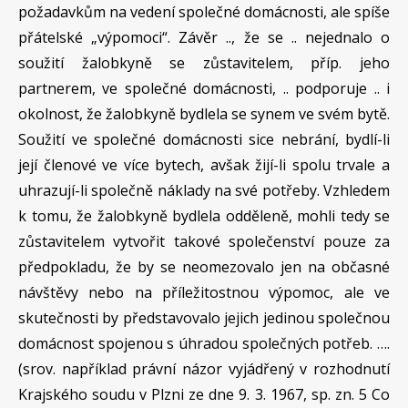
požadavkům na vedení společné domácnosti, ale spíše
přátelské „výpomoci“. Závěr .., že se .. nejednalo o
soužití žalobkyně se zůstavitelem, příp. jeho
partnerem, ve společné domácnosti, .. podporuje .. i
okolnost, že žalobkyně bydlela se synem ve svém bytě.
Soužití ve společné domácnosti sice nebrání, bydlí-li
její členové ve více bytech, avšak žijí-li spolu trvale a
uhrazují-li společně náklady na své potřeby. Vzhledem
k tomu, že žalobkyně bydlela odděleně, mohli tedy se
zůstavitelem vytvořit takové společenství pouze za
předpokladu, že by se neomezovalo jen na občasné
návštěvy nebo na příležitostnou výpomoc, ale ve
skutečnosti by představovalo jejich jedinou společnou
domácnost spojenou s úhradou společných potřeb. ….
(srov. například právní názor vyjádřený v rozhodnutí
Krajského soudu v Plzni ze dne 9. 3. 1967, sp. zn. 5 Co