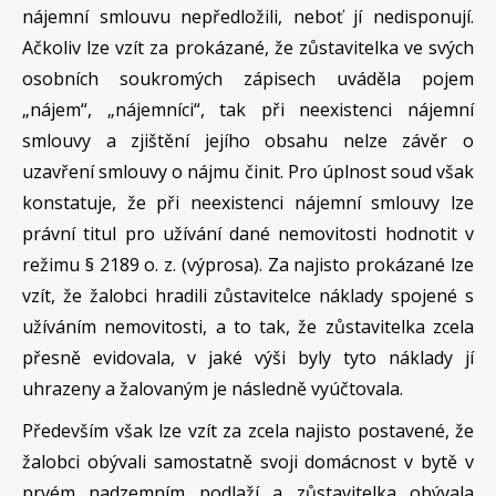
nájemní smlouvu nepředložili, neboť jí nedisponují.
Ačkoliv lze vzít za prokázané, že zůstavitelka ve svých
osobních soukromých zápisech uváděla pojem
„nájem“, „nájemníci“, tak při neexistenci nájemní
smlouvy a zjištění jejího obsahu nelze závěr o
uzavření smlouvy o nájmu činit. Pro úplnost soud však
konstatuje, že při neexistenci nájemní smlouvy lze
právní titul pro užívání dané nemovitosti hodnotit v
režimu § 2189 o. z. (výprosa). Za najisto prokázané lze
vzít, že žalobci hradili zůstavitelce náklady spojené s
užíváním nemovitosti, a to tak, že zůstavitelka zcela
přesně evidovala, v jaké výši byly tyto náklady jí
uhrazeny a žalovaným je následně vyúčtovala.
Především však lze vzít za zcela najisto postavené, že
žalobci obývali samostatně svoji domácnost v bytě v
prvém nadzemním podlaží a zůstavitelka obývala