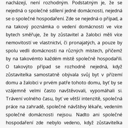
nacházejí, není rozhodným. Podstatným je, že se
nejedná o společné sdílení jedné domácnosti, nejedná
se o společné hospodaření. Zde se nejedná o případ, a
na takový poznámka o vedení domácnosti ve více
bytech směřuje, že by zůstavitel a žalobci měli více
nemovitostí ve vlastnictví, či pronajatých, a pouze by
spolu vedli domácnosti na různých místech, přičemž
by na takovémto každém místě společně hospodařili.
O takovýto případ se rozhodně nejedná, když
zůstavitelka samostatně obývala svůj byt v přízemí
domu a žalobci v prvém patře tohoto domu, byť by se
vzájemně velmi často navštěvovali, vypomáhali si.
Trávení volného času, byť ve větší intenzitě, společná
práce na zahradě, společné návštěvy lékaře, vedením
společné domácnosti nejsou. Nadto ani společné
hospodaření zde nebylo vedeno, když zůstavitelka