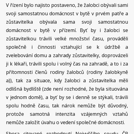
V řízení bylo najisto postaveno, že žalobci obývali sami
svoji samostatnou domácnost v bytě v prvém patře a
zůstavitelka obývala sama svoji samostatnou
domácnost v bytě v přízemí. Byť by i žalobci se
zůstavitelkou trávili velké množství času, prováděli
společně i činnosti vztahující se k údržbě a
zvelebování domu a zahrady zůstavitelky, doprovázeli
ji k lékaři, trávili spolu i volný čas na zahradě, a to i za
přítomnosti členů rodiny žalobců (rodiny žalobkyně
a)), tak za situace, kdy žalobci a zůstavitelka měli
odlišná bydliště (zde není rozhodné, že byla situována
v jednom domě), a byť by se i denně se stýkali, trávili
spolu hodně času, tak nárok nemůže být důvodný,
protože samotná intenzita vzájemných vztahů
nemůže založit úvahu o vedení společné domácnosti.
Shora citované rozhodnutí Nejvyššího soudu ČR