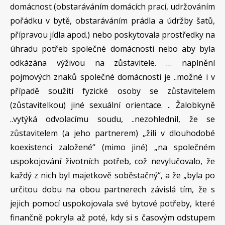
domácnost (obstaráváním domácích prací, udržováním
pořádku v bytě, obstaráváním prádla a údržby šatů,
přípravou jídla apod.) nebo poskytovala prostředky na
úhradu potřeb společné domácnosti nebo aby byla
odkázána výživou na zůstavitele. … naplnění
pojmových znaků společné domácnosti je ..možné i v
případě soužití fyzické osoby se zůstavitelem
(zůstavitelkou) jiné sexuální orientace. .. Žalobkyně
..vytýká odvolacímu soudu, ..nezohlednil, že se
zůstavitelem (a jeho partnerem) „žili v dlouhodobé
koexistenci založené“ (mimo jiné) „na společném
uspokojování životních potřeb, což nevylučovalo, že
každý z nich byl majetkově soběstačný“, a že „byla po
určitou dobu na obou partnerech závislá tím, že s
jejich pomocí uspokojovala své bytové potřeby, které
finančně pokryla až poté, kdy si s časovým odstupem