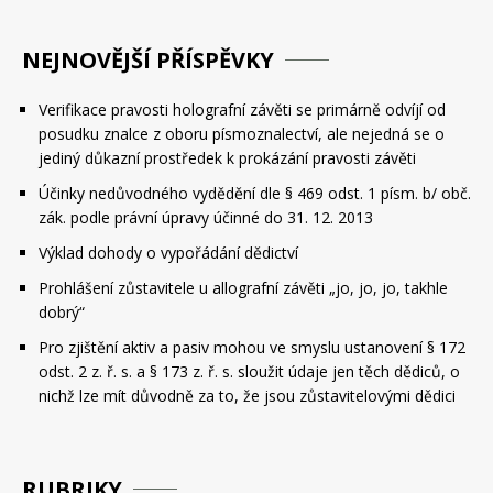
NEJNOVĚJŠÍ PŘÍSPĚVKY
Verifikace pravosti holografní závěti se primárně odvíjí od
posudku znalce z oboru písmoznalectví, ale nejedná se o
jediný důkazní prostředek k prokázání pravosti závěti
Účinky nedůvodného vydědění dle § 469 odst. 1 písm. b/ obč.
zák. podle právní úpravy účinné do 31. 12. 2013
Výklad dohody o vypořádání dědictví
Prohlášení zůstavitele u allografní závěti „jo, jo, jo, takhle
dobrý“
Pro zjištění aktiv a pasiv mohou ve smyslu ustanovení § 172
odst. 2 z. ř. s. a § 173 z. ř. s. sloužit údaje jen těch dědiců, o
nichž lze mít důvodně za to, že jsou zůstavitelovými dědici
RUBRIKY