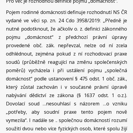
Pro věc je rozhodnou definice pojmu „domácnost“.
Pojem rodinné domácnosti definuje rozhodnutí NS ČR
vydané ve věci sp. zn. 24 Cdo 3958/2019: „Předně je
nutné podotknout, že ačkoliv o. z. definici zákonného
pojmu „domácnost“ z předchozí právní úpravy
provedené obč. zák. nepřevzal, nelze od ní zcela
odhlédnout, zejména pokud z ní rozhodovací praxe
soudů (průběžně reagující na změnu společenských
poměrů) vycházela i při ustálení pojmu „společná
domácnost“ podle ustanovení § 475 odst. 1 obč. zák.,
který zůstal zachován i v současné právní úpravě
nabývání dědictví ze zákona (§ 1637 odst. 1 o.z.).
Dovolací soud …nesouhlasí s názorem …o vzniku
„potřeby, aby soudní praxe tento pojem nově
vymezila“. I nadále se .. společnou domácností rozumí
soužití dvou nebo více fyzických osob, které spolu žijí