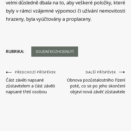
velmi důsledně dbala na to, aby veškeré položky, které
byly v rámci vzájemné výpomoci či užívání nemovitosti
hrazeny, byla vyúčtovány a proplaceny.
RUBRIKA:
SOUDNÍ ROZHODNUTÍ
Navigace
PŘEDCHOZÍ PŘÍSPĚVEK
DALŠÍ PŘÍSPĚVEK
Část závěti napsané
Obnova pozůstalostního řízení
pro
zůstavitelem a část závěti
poté, co se po jeho skončení
příspěvek
napsané třetí osobou
objeví nová závěť zůstavitele