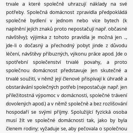
trvale a které společně uhrazují náklady na své
potřeby. Společná domácnost zpravidla předpokládá
společné bydlení v jednom nebo více bytech (k
naplnění jejích znaků proto nepostačují např. občasné
návštěvy); výjimka z tohoto pravidla je možná jen ..,
jde-li o dočasný a přechodný pobyt jinde z důvodu
léčení, návštěvy příbuzných, výkonu práce apod. Jde o
spotřební společenství trvalé povahy, a proto
společnou domácnost představuje jen skutečné a
trvalé soužití, v němž její členové přispívají k úhradě a
obstarávání společných potřeb (nepostačuje např. jen
příležitostná výpomoc v domácnosti, společné trávení
dovolených apod.) a v němž společně a bez rozlišování
hospodaří se svými příjmy. Spolužijící fyzická osoba
musí žít ve společné domácnosti tak, jako by byla
členem rodiny; vyžaduje se, aby pečovala o společnou