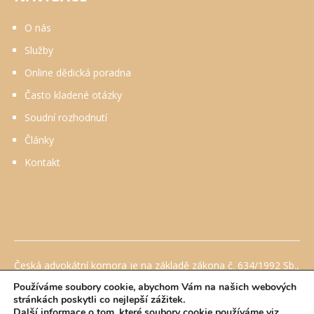
O nás
Služby
Online dědická poradna
Často kladené otázky
Soudní rozhodnutí
Články
Kontakt
Česká advokátní komora je na základě zákona č. 634/1992 Sb.,
o ochraně spotřebitele, ve znění pozdějších předpisů
Používáme soubory cookie, abychom Vám na našich webových
pověřena Ministerstvem průmyslu a obchodu mimosoudním
stránkách poskytli co nejlepší zážitek.
řešením sporů mezi advokátem a spotřebitelem ze smluv o
Další informace o tom, které soubory cookie používáme viz