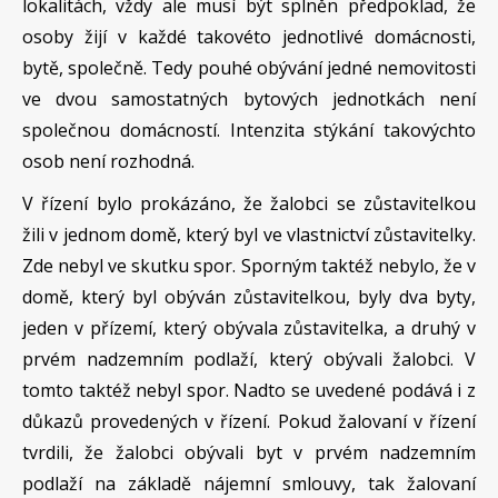
lokalitách, vždy ale musí být splněn předpoklad, že
osoby žijí v každé takovéto jednotlivé domácnosti,
bytě, společně. Tedy pouhé obývání jedné nemovitosti
ve dvou samostatných bytových jednotkách není
společnou domácností. Intenzita stýkání takovýchto
osob není rozhodná.
V řízení bylo prokázáno, že žalobci se zůstavitelkou
žili v jednom domě, který byl ve vlastnictví zůstavitelky.
Zde nebyl ve skutku spor. Sporným taktéž nebylo, že v
domě, který byl obýván zůstavitelkou, byly dva byty,
jeden v přízemí, který obývala zůstavitelka, a druhý v
prvém nadzemním podlaží, který obývali žalobci. V
tomto taktéž nebyl spor. Nadto se uvedené podává i z
důkazů provedených v řízení. Pokud žalovaní v řízení
tvrdili, že žalobci obývali byt v prvém nadzemním
podlaží na základě nájemní smlouvy, tak žalovaní