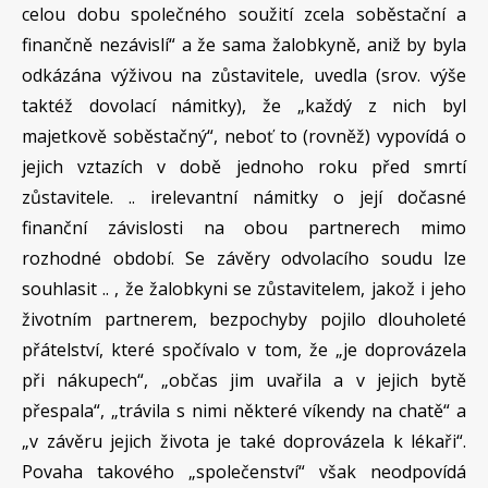
celou dobu společného soužití zcela soběstační a
finančně nezávislí“ a že sama žalobkyně, aniž by byla
odkázána výživou na zůstavitele, uvedla (srov. výše
taktéž dovolací námitky), že „každý z nich byl
majetkově soběstačný“, neboť to (rovněž) vypovídá o
jejich vztazích v době jednoho roku před smrtí
zůstavitele. .. irelevantní námitky o její dočasné
finanční závislosti na obou partnerech mimo
rozhodné období. Se závěry odvolacího soudu lze
souhlasit .. , že žalobkyni se zůstavitelem, jakož i jeho
životním partnerem, bezpochyby pojilo dlouholeté
přátelství, které spočívalo v tom, že „je doprovázela
při nákupech“, „občas jim uvařila a v jejich bytě
přespala“, „trávila s nimi některé víkendy na chatě“ a
„v závěru jejich života je také doprovázela k lékaři“.
Povaha takového „společenství“ však neodpovídá