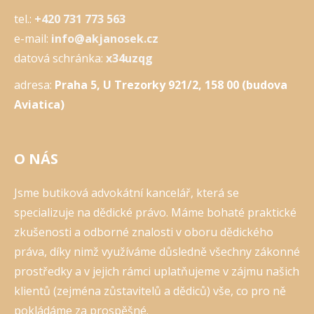
tel.:
+420 731 773 563
e-mail:
info@akjanosek.cz
datová schránka:
x34uzqg
adresa:
Praha 5, U Trezorky 921/2, 158 00 (budova
Aviatica)
O NÁS
Jsme butiková advokátní kancelář, která se
specializuje na dědické právo. Máme bohaté praktické
zkušenosti a odborné znalosti v oboru dědického
práva, díky nimž využíváme důsledně všechny zákonné
prostředky a v jejich rámci uplatňujeme v zájmu našich
klientů (zejména zůstavitelů a dědiců) vše, co pro ně
pokládáme za prospěšné.