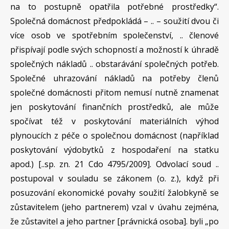
na to postupně opatřila potřebné prostředky“.
Společná domácnost předpokládá – .. – soužití dvou či
více osob ve spotřebním společenství, .. členové
přispívají podle svých schopností a možností k úhradě
společných nákladů .. obstarávání společných potřeb.
Společné uhrazování nákladů na potřeby členů
společné domácnosti přitom nemusí nutně znamenat
jen poskytování finančních prostředků, ale může
spočívat též v poskytování materiálních výhod
plynoucích z péče o společnou domácnost (například
poskytování výdobytků z hospodaření na statku
apod.) [..sp. zn. 21 Cdo 4795/2009]. Odvolací soud ..
postupoval v souladu se zákonem (o. z.), když při
posuzování ekonomické povahy soužití žalobkyně se
zůstavitelem (jeho partnerem) vzal v úvahu zejména,
že zůstavitel a jeho partner [právnická osoba]. byli „po