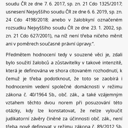
soudu ČR ze dne 7. 6. 2017, sp. zn. 21 Cdo 1325/2017;
usnesení Nejvyššího soudu ČR ze dne 6. 6. 2019, sp. zn.
24 Cdo 4198/2018; anebo v žalobkyní označeném
rozsudku Nejvyššího soudu ČR ze dne 23. 1. 2002, sp.
zn. 21 Cdo 627/2001), na níž není třeba ničeho měnit
ani v poměrech současné právní úpravy.“.
Předmětem hodnocení tedy v souzené věci je, zdali
bylo soužití žalobců a zůstavitelky v takové intenzitě,
která je definována ve shora citovaném rozhodnutí, k
čemuž je třeba podotknout, že toto se zaobírá i
hodnocením vedení společné domácnosti v režimu
zákona č. 40/1964 Sb., obč. zák., a také vzájemným
vztahem těchto dvou norem při posuzování této
otázky, kdy lze konstatovat, že nelze vyloučit
judikatorní závěry činěné za účinnosti obč. zák., není
třeba nově definovat v režimu zákona č. 89/2012 Sb.