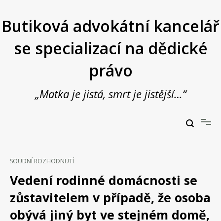
Přeskočit
na
Butiková advokátní kancelář
obsah
se specializací na dědické
právo
„Matka je jistá, smrt je jistější…“
Butiková advokátní kancelář se specializací na dědické právo
JUDr. Vladimír Janošek,
advokát
SOUDNÍ ROZHODNUTÍ
Vedení rodinné domácnosti se
zůstavitelem v případě, že osoba
obývá jiný byt ve stejném domě,