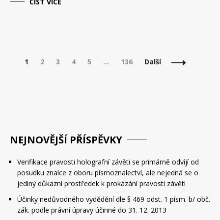
ČÍST VÍCE
Navigace
Stránka
Stránka
Stránka
Stránka
Stránka
Stránka
1
2
3
4
5
…
136
Další
příspěvků
NEJNOVĚJŠÍ PŘÍSPĚVKY
Verifikace pravosti holografní závěti se primárně odvíjí od
posudku znalce z oboru písmoznalectví, ale nejedná se o
jediný důkazní prostředek k prokázání pravosti závěti
Účinky nedůvodného vydědění dle § 469 odst. 1 písm. b/ obč.
zák. podle právní úpravy účinné do 31. 12. 2013