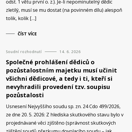
odst. 1 větu první o. z.). Je-li nepominutelný dědic
zletilý, musí se mu dostat (na povinném dílu) alespoň
tolik, kolik […]
ČÍST VÍCE
Soudní rozhodnutí
14. 6. 2026
Společné prohlášení dědiců o
pozůstalostním majetku musí učinit
všichni dědicové, a tedy i ti, kteří si
nevyhradili provedení tzv. soupisu
pozůstalosti
Usnesení Nejvyššího soudu sp. zn. 24 Cdo 499/2026,
ze dne 20. 5. 2026: Z hlediska skutkového stavu bylo v
projednávané věci zjištěno (správnost skutkových
zjištění soudů přezkumu dovolacího soudu – jak