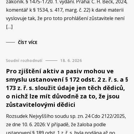
zákoník. § 1475-1720. 1. vydání. Praha: C. H. Beck, 2024,
komentář k § 1534, s. 417, marg. č. 22) k dané materii
vyslovuje tak, že pro toto prohlášení zůstavitele není
[…]
ČÍST VÍCE
Soudní rozhodnutí
18. 6. 2026
Pro zjištění aktiv a pasiv mohou ve
smyslu ustanovení § 172 odst. 2 z. ř. s. a §
173 z. ř. s. sloužit údaje jen těch dědiců,
o nichž lze mít důvodně za to, že jsou
zůstavitelovými dědici
Rozsudek Nejvyššího soudu sp. zn. 24 Cdo 2122/2025,
ze dne 10. 6. 2026: V případě, že žaloba podle
ustanovení § 189 odst. 1 z. ř. s. byla podána až po