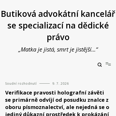
Přeskočit
na
Butiková advokátní kancelář
obsah
se specializací na dědické
právo
„Matka je jistá, smrt je jistější…“
Butiková advokátní kancelář se specializací na dědické právo
JUDr. Vladimír Janošek,
advokát
Soudní rozhodnutí
9. 7. 2026
Verifikace pravosti holografní závěti
se primárně odvíjí od posudku znalce z
oboru písmoznalectví, ale nejedná se o
jediný důkazní prostředek k prokázání