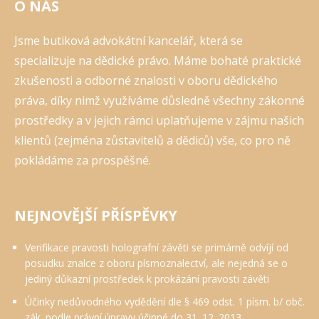
O NÁS
Jsme butiková advokátní kancelář, která se
specializuje na dědické právo. Máme bohaté praktické
zkušenosti a odborné znalosti v oboru dědického
práva, díky nimž využíváme důsledně všechny zákonné
prostředky a v jejich rámci uplatňujeme v zájmu našich
klientů (zejména zůstavitelů a dědiců) vše, co pro ně
pokládáme za prospěšné.
NEJNOVĚJŠÍ PŘÍSPĚVKY
Verifikace pravosti holografní závěti se primárně odvíjí od
posudku znalce z oboru písmoznalectví, ale nejedná se o
jediný důkazní prostředek k prokázání pravosti závěti
Účinky nedůvodného vydědění dle § 469 odst. 1 písm. b/ obč.
zák. podle právní úpravy účinné do 31. 12. 2013