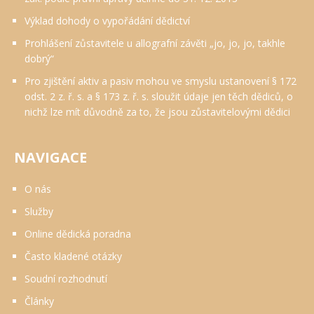
Výklad dohody o vypořádání dědictví
Prohlášení zůstavitele u allografní závěti „jo, jo, jo, takhle
dobrý“
Pro zjištění aktiv a pasiv mohou ve smyslu ustanovení § 172
odst. 2 z. ř. s. a § 173 z. ř. s. sloužit údaje jen těch dědiců, o
nichž lze mít důvodně za to, že jsou zůstavitelovými dědici
NAVIGACE
O nás
Služby
Online dědická poradna
Často kladené otázky
Soudní rozhodnutí
Články