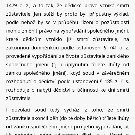
1479 o. z., a to tak, že dědické právo vzniká smrtí
zůstavitele. Jen stěží by proto byl přípustný výklad,
podle něhož by se v průběhu řízení o pozůstalosti
mohlo změnit právo na vypořádání společného jmění,
které dědicům vzniklo již smrtí zůstavitele, na
zákonnou domněnkou podle ustanovení § 741 o. z.
provedené vypořádání za života zůstavitele zaniklého
společného jmění (tj. i uplynutím tříleté lhůty od
zániku společného jmění), když soud v závěrečném
rozhodnutí o dědictví podle ustanovení § 185 z. ř. s.
rozhoduje o nabytí dědictví s účinností ke dni smrti
zůstavitele.
I dovolací soud tedy vychází z toho, že smrtí
zůstavitele skončil běh (do té doby běžící) tříleté lhůty
od zániku společného jmění pro jeho vypořádání, ať