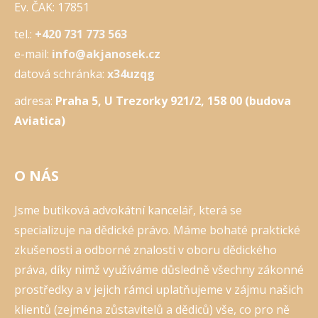
Ev. ČAK: 17851
tel.:
+420 731 773 563
e-mail:
info@akjanosek.cz
datová schránka:
x34uzqg
adresa:
Praha 5, U Trezorky 921/2, 158 00 (budova
Aviatica)
O NÁS
Jsme butiková advokátní kancelář, která se
specializuje na dědické právo. Máme bohaté praktické
zkušenosti a odborné znalosti v oboru dědického
práva, díky nimž využíváme důsledně všechny zákonné
prostředky a v jejich rámci uplatňujeme v zájmu našich
klientů (zejména zůstavitelů a dědiců) vše, co pro ně