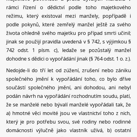
rámci řízení o dědictví podle toho majetkového
režimu, který existoval mezi manžely, popřípadě i
podle pokynů, které zemřelý manžel ještě za svého
života ohledně svého majetku pro případ smrti učinil;
jinak se použijí pravidla uvedená v § 742, s výjimkou §
742 odst. 1 písm. c), ledaže se pozůstalý manžel
dohodne s dědici o vypořádání jinak (§ 764 odst. 1 o. z.).
Nedojde-li do tří let od zúžení, zrušení nebo zániku
společného jmění k vypořádání toho, co bylo dříve
součástí společného jmění, ani dohodou, ani nebyl
podán návrh na vypořádání rozhodnutím soudu, platí,
že se manželé nebo bývalí manželé vypořádali tak, že
a) hmotné věci movité jsou ve vlastnictví toho z nich,
který je pro potřebu svou, své rodiny nebo rodinné
domácnosti výlučně jako vlastník užívá, b) ostatní