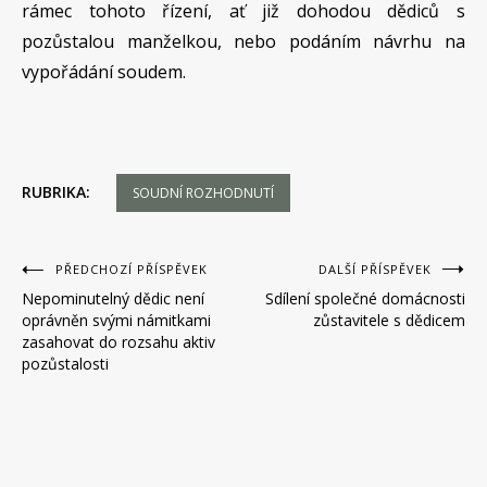
rámec tohoto řízení, ať již dohodou dědiců s
pozůstalou manželkou, nebo podáním návrhu na
vypořádání soudem.
RUBRIKA:
SOUDNÍ ROZHODNUTÍ
Navigace
PŘEDCHOZÍ PŘÍSPĚVEK
DALŠÍ PŘÍSPĚVEK
Nepominutelný dědic není
Sdílení společné domácnosti
pro
oprávněn svými námitkami
zůstavitele s dědicem
příspěvek
zasahovat do rozsahu aktiv
pozůstalosti