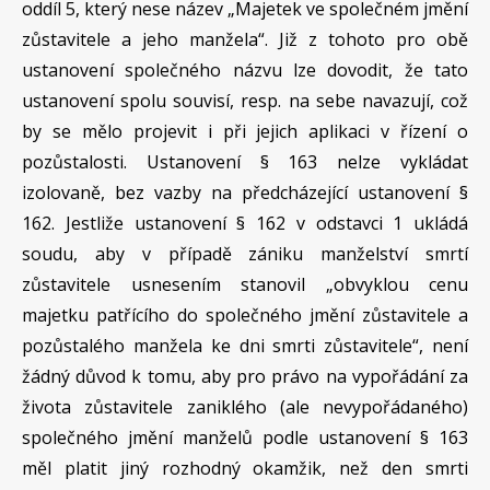
oddíl 5, který nese název „Majetek ve společném jmění
zůstavitele a jeho manžela“. Již z tohoto pro obě
ustanovení společného názvu lze dovodit, že tato
ustanovení spolu souvisí, resp. na sebe navazují, což
by se mělo projevit i při jejich aplikaci v řízení o
pozůstalosti. Ustanovení § 163 nelze vykládat
izolovaně, bez vazby na předcházející ustanovení §
162. Jestliže ustanovení § 162 v odstavci 1 ukládá
soudu, aby v případě zániku manželství smrtí
zůstavitele usnesením stanovil „obvyklou cenu
majetku patřícího do společného jmění zůstavitele a
pozůstalého manžela ke dni smrti zůstavitele“, není
žádný důvod k tomu, aby pro právo na vypořádání za
života zůstavitele zaniklého (ale nevypořádaného)
společného jmění manželů podle ustanovení § 163
měl platit jiný rozhodný okamžik, než den smrti