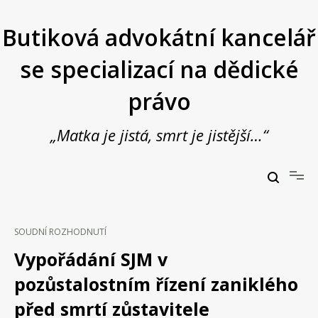
Přeskočit
na
Butiková advokátní kancelář
obsah
se specializací na dědické
právo
„Matka je jistá, smrt je jistější…“
Butiková advokátní kancelář se specializací na dědické právo
JUDr. Vladimír Janošek,
advokát
SOUDNÍ ROZHODNUTÍ
Vypořádání SJM v
pozůstalostním řízení zaniklého
před smrtí zůstavitele