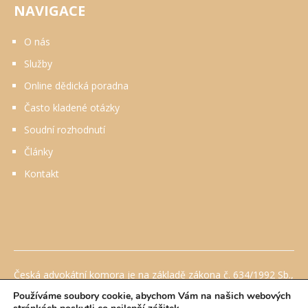
NAVIGACE
O nás
Služby
Online dědická poradna
Často kladené otázky
Soudní rozhodnutí
Články
Kontakt
Česká advokátní komora je na základě zákona č. 634/1992 Sb.,
o ochraně spotřebitele, ve znění pozdějších předpisů
Používáme soubory cookie, abychom Vám na našich webových
pověřena Ministerstvem průmyslu a obchodu mimosoudním