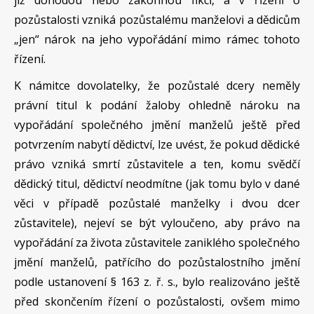
již dohodou nebo zákonnou fikcí, a v řízení o
pozůstalosti vzniká pozůstalému manželovi a dědicům
„jen“ nárok na jeho vypořádání mimo rámec tohoto
řízení.
K námitce dovolatelky, že pozůstalé dcery neměly
právní titul k podání žaloby ohledně nároku na
vypořádání společného jmění manželů ještě před
potvrzením nabytí dědictví, lze uvést, že pokud dědické
právo vzniká smrtí zůstavitele a ten, komu svědčí
dědický titul, dědictví neodmítne (jak tomu bylo v dané
věci v případě pozůstalé manželky i dvou dcer
zůstavitele), nejeví se být vyloučeno, aby právo na
vypořádání za života zůstavitele zaniklého společného
jmění manželů, patřícího do pozůstalostního jmění
podle ustanovení § 163 z. ř. s., bylo realizováno ještě
před skončením řízení o pozůstalosti, ovšem mimo