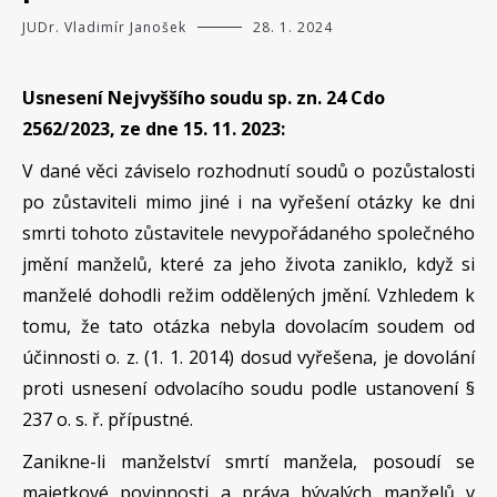
JUDr. Vladimír Janošek
28. 1. 2024
Usnesení Nejvyššího soudu sp. zn. 24 Cdo
2562/2023, ze dne 15. 11. 2023:
V dané věci záviselo rozhodnutí soudů o pozůstalosti
po zůstaviteli mimo jiné i na vyřešení otázky ke dni
smrti tohoto zůstavitele nevypořádaného společného
jmění manželů, které za jeho života zaniklo, když si
manželé dohodli režim oddělených jmění. Vzhledem k
tomu, že tato otázka nebyla dovolacím soudem od
účinnosti o. z. (1. 1. 2014) dosud vyřešena, je dovolání
proti usnesení odvolacího soudu podle ustanovení §
237 o. s. ř. přípustné.
Zanikne-li manželství smrtí manžela, posoudí se
majetkové povinnosti a práva bývalých manželů v