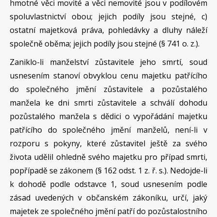
hmotné věci movité a věci nemovité jsou v podílovém
spoluvlastnictví obou; jejich podíly jsou stejné, c)
ostatní majetková práva, pohledávky a dluhy náleží
společně oběma; jejich podíly jsou stejné (§ 741 o. z.).
Zaniklo-li manželství zůstavitele jeho smrtí, soud
usnesením stanoví obvyklou cenu majetku patřícího
do společného jmění zůstavitele a pozůstalého
manžela ke dni smrti zůstavitele a schválí dohodu
pozůstalého manžela s dědici o vypořádání majetku
patřícího do společného jmění manželů, není-li v
rozporu s pokyny, které zůstavitel ještě za svého
života udělil ohledně svého majetku pro případ smrti,
popřípadě se zákonem (§ 162 odst. 1 z. ř. s.). Nedojde-li
k dohodě podle odstavce 1, soud usnesením podle
zásad uvedených v občanském zákoníku, určí, jaký
majetek ze společného jmění patří do pozůstalostního