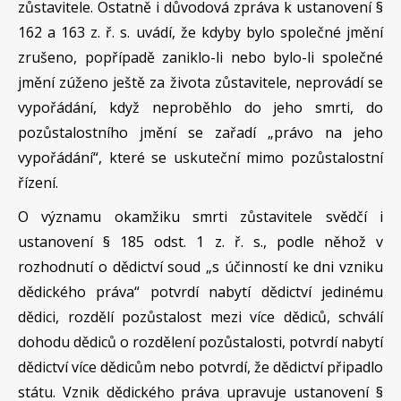
zůstavitele. Ostatně i důvodová zpráva k ustanovení §
162 a 163 z. ř. s. uvádí, že kdyby bylo společné jmění
zrušeno, popřípadě zaniklo-li nebo bylo-li společné
jmění zúženo ještě za života zůstavitele, neprovádí se
vypořádání, když neproběhlo do jeho smrti, do
pozůstalostního jmění se zařadí „právo na jeho
vypořádání“, které se uskuteční mimo pozůstalostní
řízení.
O významu okamžiku smrti zůstavitele svědčí i
ustanovení § 185 odst. 1 z. ř. s., podle něhož v
rozhodnutí o dědictví soud „s účinností ke dni vzniku
dědického práva“ potvrdí nabytí dědictví jedinému
dědici, rozdělí pozůstalost mezi více dědiců, schválí
dohodu dědiců o rozdělení pozůstalosti, potvrdí nabytí
dědictví více dědicům nebo potvrdí, že dědictví připadlo
státu. Vznik dědického práva upravuje ustanovení §