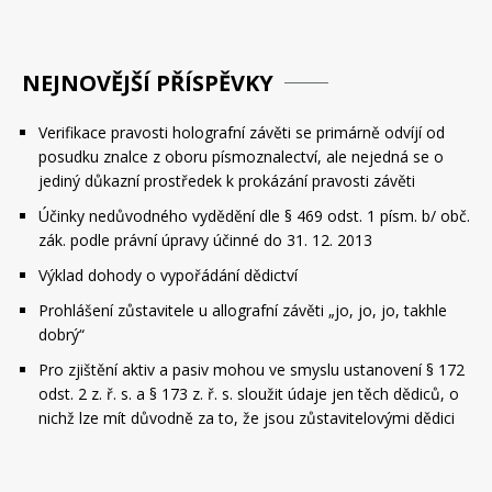
NEJNOVĚJŠÍ PŘÍSPĚVKY
Verifikace pravosti holografní závěti se primárně odvíjí od
posudku znalce z oboru písmoznalectví, ale nejedná se o
jediný důkazní prostředek k prokázání pravosti závěti
Účinky nedůvodného vydědění dle § 469 odst. 1 písm. b/ obč.
zák. podle právní úpravy účinné do 31. 12. 2013
Výklad dohody o vypořádání dědictví
Prohlášení zůstavitele u allografní závěti „jo, jo, jo, takhle
dobrý“
Pro zjištění aktiv a pasiv mohou ve smyslu ustanovení § 172
odst. 2 z. ř. s. a § 173 z. ř. s. sloužit údaje jen těch dědiců, o
nichž lze mít důvodně za to, že jsou zůstavitelovými dědici