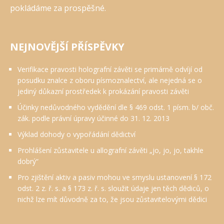
pokládáme za prospěšné.
NEJNOVĚJŠÍ PŘÍSPĚVKY
Verifikace pravosti holografní závěti se primárně odvíjí od
posudku znalce z oboru písmoznalectví, ale nejedná se o
jediný důkazní prostředek k prokázání pravosti závěti
Účinky nedůvodného vydědění dle § 469 odst. 1 písm. b/ obč.
zák. podle právní úpravy účinné do 31. 12. 2013
Výklad dohody o vypořádání dědictví
Prohlášení zůstavitele u allografní závěti „jo, jo, jo, takhle
dobrý“
Pro zjištění aktiv a pasiv mohou ve smyslu ustanovení § 172
odst. 2 z. ř. s. a § 173 z. ř. s. sloužit údaje jen těch dědiců, o
nichž lze mít důvodně za to, že jsou zůstavitelovými dědici