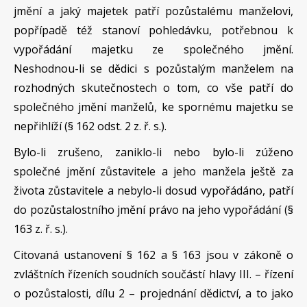
jmění a jaký majetek patří pozůstalému manželovi,
popřípadě též stanoví pohledávku, potřebnou k
vypořádání majetku ze společného jmění.
Neshodnou-li se dědici s pozůstalým manželem na
rozhodných skutečnostech o tom, co vše patří do
společného jmění manželů, ke spornému majetku se
nepřihlíží (§ 162 odst. 2 z. ř. s.).
Bylo-li zrušeno, zaniklo-li nebo bylo-li zúženo
společné jmění zůstavitele a jeho manžela ještě za
života zůstavitele a nebylo-li dosud vypořádáno, patří
do pozůstalostního jmění právo na jeho vypořádání (§
163 z. ř. s.).
Citovaná ustanovení § 162 a § 163 jsou v zákoně o
zvláštních řízeních soudních součástí hlavy III. – řízení
o pozůstalosti, dílu 2 – projednání dědictví, a to jako