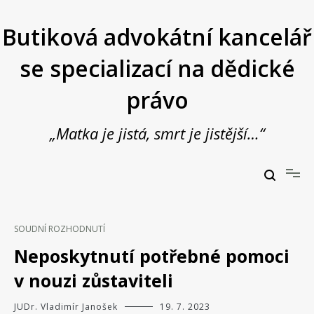
Přeskočit
na
Butiková advokátní kancelář
obsah
se specializací na dědické
právo
„Matka je jistá, smrt je jistější…“
Butiková advokátní kancelář se specializací na dědické právo
JUDr. Vladimír Janošek,
advokát
SOUDNÍ ROZHODNUTÍ
Neposkytnutí potřebné pomoci
v nouzi zůstaviteli
JUDr. Vladimír Janošek
19. 7. 2023