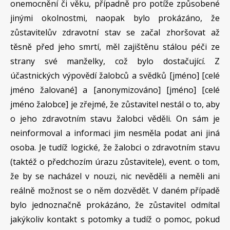
onemocnění či věku, případně pro potíže způsobené
jinými okolnostmi, naopak bylo prokázáno, že
zůstavitelův zdravotní stav se začal zhoršovat až
těsně před jeho smrtí, měl zajištěnu stálou péči ze
strany své manželky, což bylo dostačující. Z
účastnických výpovědí žalobců a svědků [jméno] [celé
jméno žalované] a [anonymizováno] [jméno] [celé
jméno žalobce] je zřejmé, že zůstavitel nestál o to, aby
o jeho zdravotním stavu žalobci věděli. On sám je
neinformoval a informaci jim nesměla podat ani jiná
osoba. Je tudíž logické, že žalobci o zdravotním stavu
(taktéž o předchozím úrazu zůstavitele), event. o tom,
že by se nacházel v nouzi, nic nevěděli a neměli ani
reálně možnost se o něm dozvědět. V daném případě
bylo jednoznačně prokázáno, že zůstavitel odmítal
jakýkoliv kontakt s potomky a tudíž o pomoc, pokud