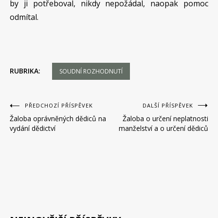
by ji potřeboval, nikdy nepožádal, naopak pomoc
odmítal.
RUBRIKA:
SOUDNÍ ROZHODNUTÍ
Navigace
PŘEDCHOZÍ PŘÍSPĚVEK
DALŠÍ PŘÍSPĚVEK
Žaloba oprávněných dědiců na
Žaloba o určení neplatnosti
pro
vydání dědictví
manželství a o určení dědiců
příspěvek