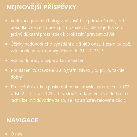
NEJNOVĚJŠÍ PŘÍSPĚVKY
Verifikace pravosti holografní závěti se primárně odvíjí od
posudku znalce z oboru písmoznalectví, ale nejedná se o
jediný důkazní prostředek k prokázání pravosti závěti
Účinky nedůvodného vydědění dle § 469 odst. 1 písm. b/ obč.
zák. podle právní úpravy účinné do 31. 12. 2013
Výklad dohody o vypořádání dědictví
Prohlášení zůstavitele u allografní závěti „jo, jo, jo, takhle
dobrý“
Pro zjištění aktiv a pasiv mohou ve smyslu ustanovení § 172
odst. 2 z. ř. s. a § 173 z. ř. s. sloužit údaje jen těch dědiců, o
nichž lze mít důvodně za to, že jsou zůstavitelovými dědici
NAVIGACE
O nás