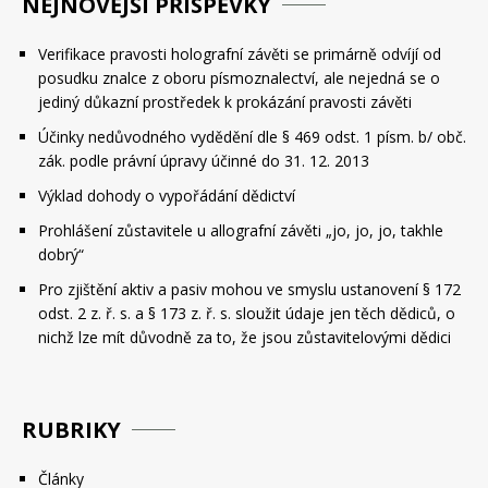
NEJNOVĚJŠÍ PŘÍSPĚVKY
Verifikace pravosti holografní závěti se primárně odvíjí od
posudku znalce z oboru písmoznalectví, ale nejedná se o
jediný důkazní prostředek k prokázání pravosti závěti
Účinky nedůvodného vydědění dle § 469 odst. 1 písm. b/ obč.
zák. podle právní úpravy účinné do 31. 12. 2013
Výklad dohody o vypořádání dědictví
Prohlášení zůstavitele u allografní závěti „jo, jo, jo, takhle
dobrý“
Pro zjištění aktiv a pasiv mohou ve smyslu ustanovení § 172
odst. 2 z. ř. s. a § 173 z. ř. s. sloužit údaje jen těch dědiců, o
nichž lze mít důvodně za to, že jsou zůstavitelovými dědici
RUBRIKY
Články