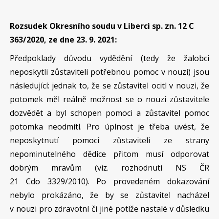
Rozsudek Okresního soudu v Liberci sp. zn. 12 C
363/2020, ze dne 23. 9. 2021:
Předpoklady důvodu vydědění (tedy že žalobci
neposkytli zůstaviteli potřebnou pomoc v nouzi) jsou
následující: jednak to, že se zůstavitel ocitl v nouzi, že
potomek měl reálně možnost se o nouzi zůstavitele
dozvědět a byl schopen pomoci a zůstavitel pomoc
potomka neodmítl. Pro úplnost je třeba uvést, že
neposkytnutí pomoci zůstaviteli ze strany
nepominutelného dědice přitom musí odporovat
dobrým mravům (viz. rozhodnutí NS ČR
21 Cdo 3329/2010). Po provedeném dokazování
nebylo prokázáno, že by se zůstavitel nacházel
v nouzi pro zdravotní či jiné potíže nastalé v důsledku