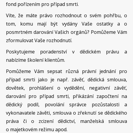
fond pořízením pro případ smrti.
Víte, že máte právo rozhodnout o svém pohřbu, o
tom, komu mají být vydány Vaše ostatky a o
posmrtném darování Vašich orgánů? Pomůžeme Vám
zformulovat Vaše rozhodnutí.
Poskytujeme poradenství v dědickém právu a
nabízíme školení klientům.
Pomůžeme Vám sepsat různá právní jednání pro
případ smrti jako je např. závěť, dědická smlouva,
dovětek, prohlášení o vydědění, negativní závěť,
darování pro případ smrti, přikázání započtení na
dědický podíl, povolání správce pozůstalosti a
vykonavatele závěti, smlouva o zřeknutí se dědického
práva či o zcizení dědictví, manželská smlouva
o majetkovém režimu apod.