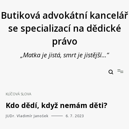
Přeskočit
na
Butiková advokátní kancelář
obsah
se specializací na dědické
právo
„Matka je jistá, smrt je jistější…“
Butiková advokátní kancelář se specializací na dědické právo
JUDr. Vladimír Janošek,
advokát
KLÍČOVÁ SLOVA
Kdo dědí, když nemám děti?
JUDr. Vladimír Janošek
6. 7. 2023