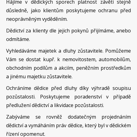
Hájíme v dědických sporech platnost závěti stejně
důsledně, jako klientům poskytujeme ochranu před
neoprávněným vyděděním.
Dědictví za klienty dle jejich pokynů přijímáme, anebo
odmítáme.
Vyhledáváme majetek a dluhy zůstavitele. Pomůžeme
Vám se dostat kupř. k nemovitostem, automobilům,
obchodním podílům a akciím, peněžním prostředkům
a jinému majetku zůstavitele.
Ochráníme dědice před dluhy díky výhradě soupisu
pozůstalosti. Poskytujeme poradenství v případě
předlužení dědictví a likvidace pozůstalosti.
Zabýváme se rovněž dodatečným projednáním
dědictví a vymáháním práv dědice, který byl v dědickém
řízení opomenut.