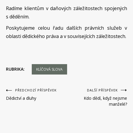
Radíme klientům v daňových záležitostech spojených
s děděním.
Poskytujeme celou řadu dalších právních služeb v
oblasti dědického práva a v souvisejících záležitostech.
RUBRIKA:
KLÍČOVÁ SLOVA
Navigace
PŘEDCHOZÍ PŘÍSPĚVEK
DALŠÍ PŘÍSPĚVEK
Dědictví a dluhy
Kdo dědí, když nejsme
pro
manželé?
příspěvek