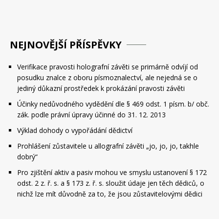
NEJNOVĚJŠÍ PŘÍSPĚVKY
Verifikace pravosti holografní závěti se primárně odvíjí od
posudku znalce z oboru písmoznalectví, ale nejedná se o
jediný důkazní prostředek k prokázání pravosti závěti
Účinky nedůvodného vydědění dle § 469 odst. 1 písm. b/ obč.
zák. podle právní úpravy účinné do 31. 12. 2013
Výklad dohody o vypořádání dědictví
Prohlášení zůstavitele u allografní závěti „jo, jo, jo, takhle
dobrý“
Pro zjištění aktiv a pasiv mohou ve smyslu ustanovení § 172
odst. 2 z. ř. s. a § 173 z. ř. s. sloužit údaje jen těch dědiců, o
nichž lze mít důvodně za to, že jsou zůstavitelovými dědici