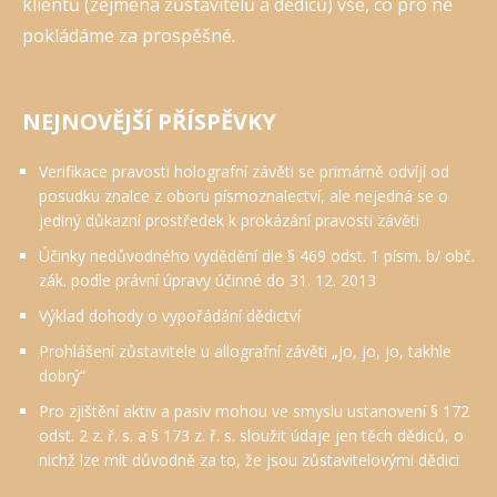
klientů (zejména zůstavitelů a dědiců) vše, co pro ně
pokládáme za prospěšné.
NEJNOVĚJŠÍ PŘÍSPĚVKY
Verifikace pravosti holografní závěti se primárně odvíjí od
posudku znalce z oboru písmoznalectví, ale nejedná se o
jediný důkazní prostředek k prokázání pravosti závěti
Účinky nedůvodného vydědění dle § 469 odst. 1 písm. b/ obč.
zák. podle právní úpravy účinné do 31. 12. 2013
Výklad dohody o vypořádání dědictví
Prohlášení zůstavitele u allografní závěti „jo, jo, jo, takhle
dobrý“
Pro zjištění aktiv a pasiv mohou ve smyslu ustanovení § 172
odst. 2 z. ř. s. a § 173 z. ř. s. sloužit údaje jen těch dědiců, o
nichž lze mít důvodně za to, že jsou zůstavitelovými dědici