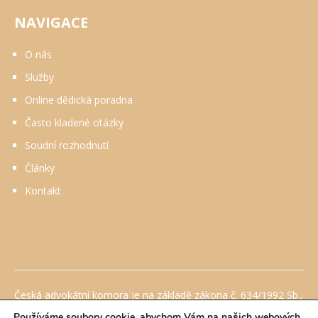
NAVIGACE
O nás
Služby
Online dědická poradna
Často kladené otázky
Soudní rozhodnutí
Články
Kontakt
Česká advokátní komora je na základě zákona č. 634/1992 Sb.,
o ochraně spotřebitele, ve znění pozdějších předpisů
Používáme soubory cookie, abychom Vám na našich webových