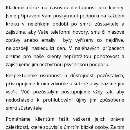
Klademe důraz na časovou dostupnost pro klienty.
Jsme připraveni Vám poskytnout podporu na každém
kroku v nelehkém období po smrti zůstavitele a
zajistíme, aby Vaše telefonní hovory, sms či hlasové
zprávy anebo emaily byly vyřízeny co nejdříve,
nejpozději následující den. V naléhavých případech
držíme pro naše klienty nepřetržitou pohotovost a
zajišťujeme jim nezbytnou psychickou podporu.
Respektujeme osobnost a důstojnost pozůstalých,
přistupujeme k nim zdvořile a šetrně a vycházíme jim
vstříc. Vůči pozůstalým postupujeme vždy tak, aby
nedocházelo k prohlubování újmy jim způsobené
smrtí zůstavitele.
Pomáháme klientům řešit veškeré jejich právní
záležitosti, které souvisí s úmrtím blízké osoby. Za tím