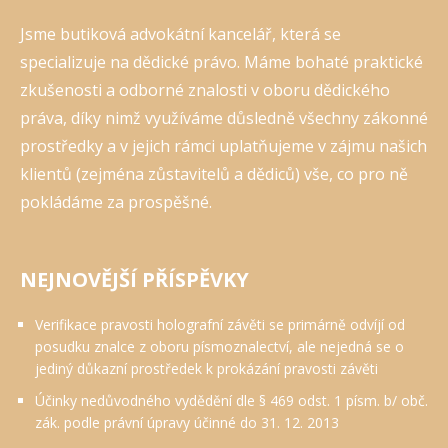
Jsme butiková advokátní kancelář, která se
specializuje na dědické právo. Máme bohaté praktické
zkušenosti a odborné znalosti v oboru dědického
práva, díky nimž využíváme důsledně všechny zákonné
prostředky a v jejich rámci uplatňujeme v zájmu našich
klientů (zejména zůstavitelů a dědiců) vše, co pro ně
pokládáme za prospěšné.
NEJNOVĚJŠÍ PŘÍSPĚVKY
Verifikace pravosti holografní závěti se primárně odvíjí od
posudku znalce z oboru písmoznalectví, ale nejedná se o
jediný důkazní prostředek k prokázání pravosti závěti
Účinky nedůvodného vydědění dle § 469 odst. 1 písm. b/ obč.
zák. podle právní úpravy účinné do 31. 12. 2013