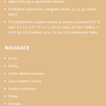
Výklad dohody o vypořádání dědictví
Prohlášení zůstavitele u allografní závěti „jo, jo, jo, takhle
dobrý“
Pro zjištění aktiv a pasiv mohou ve smyslu ustanovení § 172
odst. 2 z. ř. s. a § 173 z. ř. s. sloužit údaje jen těch dědiců, o
nichž lze mít důvodně za to, že jsou zůstavitelovými dědici
NAVIGACE
O nás
Služby
Online dědická poradna
Často kladené otázky
Soudní rozhodnutí
Články
Kontakt