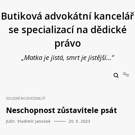
Přeskočit
na
Butiková advokátní kancelář
obsah
se specializací na dědické
právo
„Matka je jistá, smrt je jistější…“
Butiková advokátní kancelář se specializací na dědické právo
JUDr. Vladimír Janošek,
advokát
SOUDNÍ ROZHODNUTÍ
Neschopnost zůstavitele psát
JUDr. Vladimír Janošek
20. 5. 2023