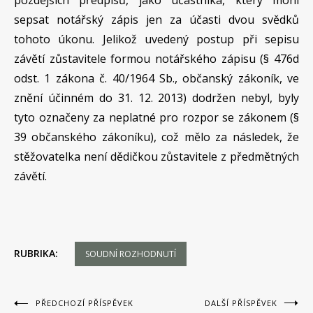
pozdějších předpisů, jako účastníka, který mohl
sepsat notářský zápis jen za účasti dvou svědků
tohoto úkonu. Jelikož uvedený postup při sepisu
závětí zůstavitele formou notářského zápisu (§ 476d
odst. 1 zákona č. 40/1964 Sb., občanský zákoník, ve
znění účinném do 31. 12. 2013) dodržen nebyl, byly
tyto označeny za neplatné pro rozpor se zákonem (§
39 občanského zákoníku), což mělo za následek, že
stěžovatelka není dědičkou zůstavitele z předmětných
závětí.
RUBRIKA:
SOUDNÍ ROZHODNUTÍ
Navigace
PŘEDCHOZÍ PŘÍSPĚVEK
DALŠÍ PŘÍSPĚVEK