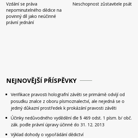
Vzdání se práva
Neschopnost zůstavitele psát
pro
nepominutelného dědice na
příspěvek
povinný díl jako neúčinné
právní jednání
NEJNOVĚJŠÍ PŘÍSPĚVKY
Verifikace pravosti holografní závěti se primárně odvíjí od
posudku znalce z oboru písmoznalectví, ale nejedná se o
jediný důkazní prostředek k prokázání pravosti závěti
Účinky nedůvodného vydědění dle § 469 odst. 1 písm. b/ obč.
zák. podle právní úpravy účinné do 31. 12. 2013
Výklad dohody o vypořádání dědictví