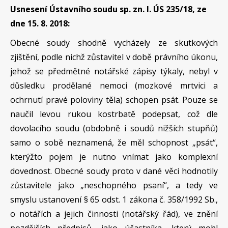
Usnesení Ústavního soudu sp. zn. I. ÚS 235/18, ze
dne 15. 8. 2018:
Obecné soudy shodně vycházely ze skutkových
zjištění, podle nichž zůstavitel v době právního úkonu,
jehož se předmětné notářské zápisy týkaly, nebyl v
důsledku prodělané nemoci (mozkové mrtvici a
ochrnutí pravé poloviny těla) schopen psát. Pouze se
naučil levou rukou kostrbatě podepsat, což dle
dovolacího soudu (obdobně i soudů nižších stupňů)
samo o sobě neznamená, že měl schopnost „psát“,
kterýžto pojem je nutno vnímat jako komplexní
dovednost. Obecné soudy proto v dané věci hodnotily
zůstavitele jako „neschopného psaní“, a tedy ve
smyslu ustanovení § 65 odst. 1 zákona č. 358/1992 Sb.,
o notářích a jejich činnosti (notářský řád), ve znění