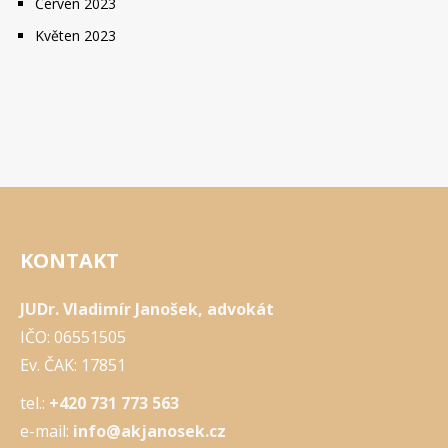
Červen 2023
Květen 2023
KONTAKT
JUDr. Vladimír Janošek, advokát
IČO: 06551505
Ev. ČAK: 17851
tel.:
+420 731 773 563
e-mail:
info@akjanosek.cz