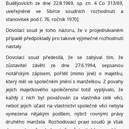
Budějovicích ze dne 22.8.1969, sp. zn. 4 Co 313/69,
uveřejněné ve Sbírce soudních rozhodnutí a
stanovisek pod č. 76, ročník 1970].
Dovolací soud je toho názoru, že v projednávaném
případě předpoklady pro takové výjimečné rozhodnutí
nastaly.
Dovolací soud předesílá, že se zabýval tím, že
zůstavitel závětí ze dne 27.6.1994, sepsanou
notářským zápisem, pořídil (mimo jiné) o majetku,
který měl ve společném jmění s manželkou. Z povahy
jejich majetkového společenství totiž vyplývalo, že
každý z nich byl považován za vlastníka celé věci,
neboť jejich účast na vlastnictví společné věci nebyla
vymezena nějakým podílem, nýbrž rovnými právy
druhého manžela. Rozhodovací praxí soudů je však