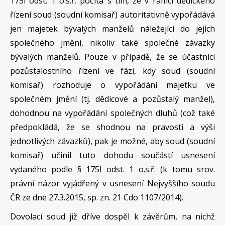
175l odst. 1 o.s.ř. počítá s tím, že v rámci dědického
řízení soud (soudní komisař) autoritativně vypořádává
jen majetek bývalých manželů náležející do jejich
společného jmění, nikoliv také společné závazky
bývalých manželů. Pouze v případě, že se účastníci
pozůstalostního řízení ve fázi, kdy soud (soudní
komisař) rozhoduje o vypořádání majetku ve
společném jmění (tj. dědicové a pozůstalý manžel),
dohodnou na vypořádání společných dluhů (což také
předpokládá, že se shodnou na pravosti a výši
jednotlivých závazků), pak je možné, aby soud (soudní
komisař) učinil tuto dohodu součástí usnesení
vydaného podle § 175l odst. 1 o.s.ř. (k tomu srov.
právní názor vyjádřený v usnesení Nejvyššího soudu
ČR ze dne 27.3.2015, sp. zn. 21 Cdo 1107/2014).
Dovolací soud již dříve dospěl k závěrům, na nichž