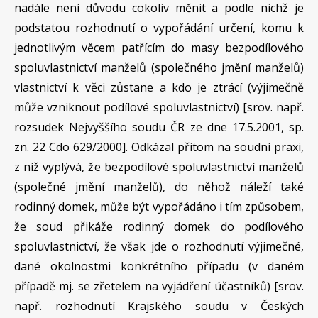
nadále není důvodu cokoliv měnit a podle nichž je
podstatou rozhodnutí o vypořádání určení, komu k
jednotlivým věcem patřícím do masy bezpodílového
spoluvlastnictví manželů (společného jmění manželů)
vlastnictví k věci zůstane a kdo je ztrácí (výjimečně
může vzniknout podílové spoluvlastnictví) [srov. např.
rozsudek Nejvyššího soudu ČR ze dne 17.5.2001, sp.
zn. 22 Cdo 629/2000]. Odkázal přitom na soudní praxi,
z níž vyplývá, že bezpodílové spoluvlastnictví manželů
(společné jmění manželů), do něhož náleží také
rodinný domek, může být vypořádáno i tím způsobem,
že soud přikáže rodinný domek do podílového
spoluvlastnictví, že však jde o rozhodnutí výjimečné,
dané okolnostmi konkrétního případu (v daném
případě mj. se zřetelem na vyjádření účastníků) [srov.
např. rozhodnutí Krajského soudu v Českých