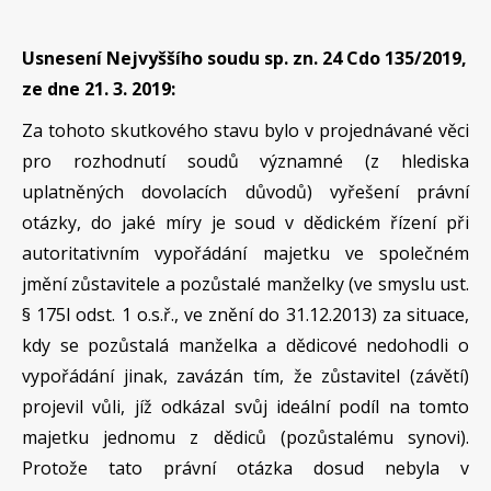
Usnesení Nejvyššího soudu sp. zn.
24 Cdo 135/2019,
ze dne 21. 3. 2019:
Za tohoto skutkového stavu bylo v projednávané věci
pro rozhodnutí soudů významné
(z hlediska
uplatněných dovolacích důvodů) vyřešení právní
otázky, do jaké míry je soud v dědickém řízení při
autoritativním vypořádání majetku ve společném
jmění zůstavitele a pozůstalé manželky (ve smyslu ust.
§ 175l odst. 1 o.s.ř., ve znění do 31.12.2013) za situace,
kdy se pozůstalá manželka a dědicové nedohodli o
vypořádání jinak, zavázán tím, že zůstavitel (závětí)
projevil vůli, jíž odkázal svůj ideální podíl na tomto
majetku jednomu z dědiců (pozůstalému synovi).
Protože tato právní otázka dosud nebyla v