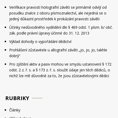
Verifikace pravosti holografní závěti se primárně odvíjí od
posudku znalce z oboru písmoznalectví, ale nejedná se o
jediný důkazní prostředek k prokázání pravosti závěti
Účinky nedůvodného vydědění dle § 469 odst. 1 písm. b/ obč.
zák. podle právní úpravy účinné do 31. 12. 2013
Výklad dohody o vypořádání dědictví
Prohlášení zůstavitele u allografní závěti „jo, jo, jo, takhle
dobrý“
Pro zjištění aktiv a pasiv mohou ve smyslu ustanovení § 172
odst. 2 z. ř. s. a § 173 z. ř. s. sloužit údaje jen těch dědiců, o
nichž lze mít důvodně za to, že jsou zůstavitelovými dědici
RUBRIKY
Články