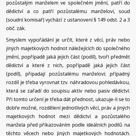
pozůstalým manželem ve společném jmění, patří do
dědictví a co patří pozůstalému manželovi, soud
(soudní komisař) vychází z ustanovení § 149 odst. 2 a 3
obč. zák.
Smyslem vypořádání je určit, které z věcí, práv nebo
jiných majetkových hodnot náležejících do společného
jmění, popřípadě jaká jejich část (podíl), tvoří předmět
dědictví a které z nich, popřípadě jaká jejich část
(podíl), připadají pozůstalému manželovi; případný
rozdíl je třeba vyrovnat tzv. náhradovou pohledávkou,
která se zařadí do soupisu aktiv nebo pasiv dědictví.
Při tomto určení je třeba dát přednost, ukazuje-li se to
dobře možné, rozdělení jednotlivých věcí, práv a jiných
majetkových hodnot mezi dědictví a pozůstalého
manžela před přikazováním podle ideálních podílů na
těchto věcech nebo jiných majetkových hodnotách.