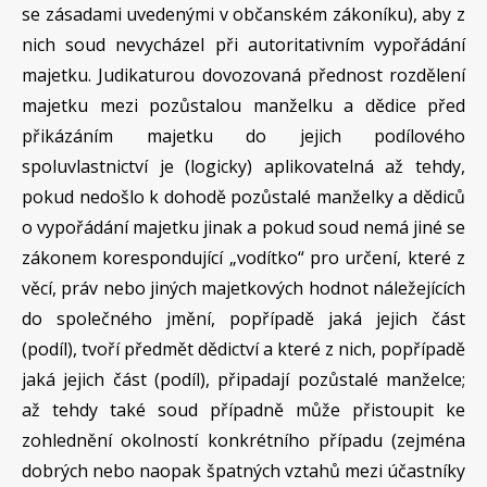
se zásadami uvedenými v občanském zákoníku), aby z
nich soud nevycházel při autoritativním vypořádání
majetku. Judikaturou dovozovaná přednost rozdělení
majetku mezi pozůstalou manželku a dědice před
přikázáním majetku do jejich podílového
spoluvlastnictví je (logicky) aplikovatelná až tehdy,
pokud nedošlo k dohodě pozůstalé manželky a dědiců
o vypořádání majetku jinak a pokud soud nemá jiné se
zákonem korespondující „vodítko“ pro určení, které z
věcí, práv nebo jiných majetkových hodnot náležejících
do společného jmění, popřípadě jaká jejich část
(podíl), tvoří předmět dědictví a které z nich, popřípadě
jaká jejich část (podíl), připadají pozůstalé manželce;
až tehdy také soud případně může přistoupit ke
zohlednění okolností konkrétního případu (zejména
dobrých nebo naopak špatných vztahů mezi účastníky