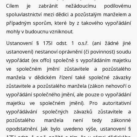
Cílem je zabránit nežádoucímu podílovému
spoluvlastnictví mezi dědici a pozůstalým manželem a
případným sporům, které by z takového vypořádání
mohly v budoucnu vzniknout.
Ustanovení § 175l odst. 1 o.s.ř. (ani žádné jiné
ustanovení) nestanoví oprávnění (či povinnost) soudu
vypořádat (ex offo) společně s vypořádáním majetku
ve společném jmění zůstavitele a pozůstalého
manžela v dědickém řízení také společné závazky
zůstavitele a pozůstalého manžela (zákon nehovoří o
vypořádání společného jmění, ale pouze o vypořádání
majetku ve společném jmění).
Pro autoritativní
vypořádávání společných závazků zůstavitele a
pozůstalého manžela není tedy zákonné
opodstatnění. Jak bylo uvedeno výše, ustanovení §