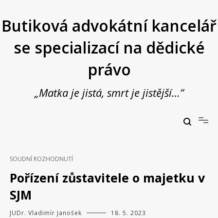
Přeskočit
na
Butiková advokátní kancelář
obsah
se specializací na dědické
právo
„Matka je jistá, smrt je jistější…“
Butiková advokátní kancelář se specializací na dědické právo
JUDr. Vladimír Janošek,
advokát
SOUDNÍ ROZHODNUTÍ
Pořízení zůstavitele o majetku v
SJM
JUDr. Vladimír Janošek
18. 5. 2023