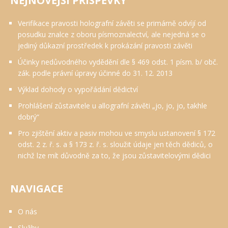
NEJNOVĚJŠÍ PŘÍSPĚVKY
Verifikace pravosti holografní závěti se primárně odvíjí od
posudku znalce z oboru písmoznalectví, ale nejedná se o
jediný důkazní prostředek k prokázání pravosti závěti
Účinky nedůvodného vydědění dle § 469 odst. 1 písm. b/ obč.
zák. podle právní úpravy účinné do 31. 12. 2013
Výklad dohody o vypořádání dědictví
Prohlášení zůstavitele u allografní závěti „jo, jo, jo, takhle
dobrý“
Pro zjištění aktiv a pasiv mohou ve smyslu ustanovení § 172
odst. 2 z. ř. s. a § 173 z. ř. s. sloužit údaje jen těch dědiců, o
nichž lze mít důvodně za to, že jsou zůstavitelovými dědici
NAVIGACE
O nás
Služby