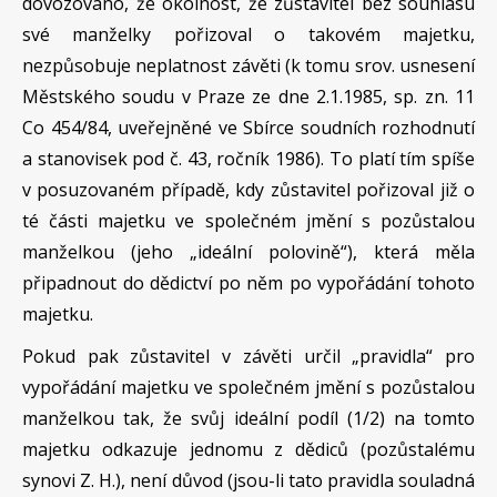
dovozováno, že okolnost, že zůstavitel bez souhlasu
své manželky pořizoval o takovém majetku,
nezpůsobuje neplatnost závěti (k tomu srov. usnesení
Městského soudu v Praze ze dne 2.1.1985, sp. zn. 11
Co 454/84, uveřejněné ve Sbírce soudních rozhodnutí
a stanovisek pod č. 43, ročník 1986). To platí tím spíše
v posuzovaném případě, kdy zůstavitel pořizoval již o
té části majetku ve společném jmění s pozůstalou
manželkou (jeho „ideální polovině“), která měla
připadnout do dědictví po něm po vypořádání tohoto
majetku.
Pokud pak zůstavitel v závěti určil „pravidla“ pro
vypořádání majetku ve společném jmění s pozůstalou
manželkou tak, že svůj ideální podíl (1/2) na tomto
majetku odkazuje jednomu z dědiců (pozůstalému
synovi Z. H.), není důvod (jsou-li tato pravidla souladná