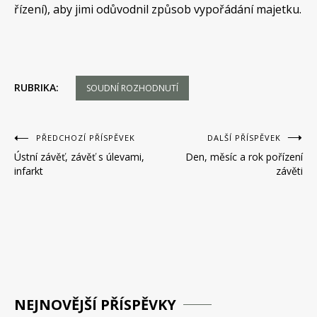
řízení), aby jimi odůvodnil způsob vypořádání majetku.
RUBRIKA:
SOUDNÍ ROZHODNUTÍ
Navigace
PŘEDCHOZÍ PŘÍSPĚVEK
DALŠÍ PŘÍSPĚVEK
Ústní závěť, závěť s úlevami,
Den, měsíc a rok pořízení
pro
infarkt
závěti
příspěvek
NEJNOVĚJŠÍ PŘÍSPĚVKY