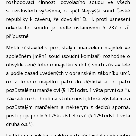
rozhodovací činnosti dovolacího soudu ve všech
souvislostech vyřešena, dospěl Nejvyšší soud České
republiky k závěru, že dovolání D. H. proti usnesení
odvolacího soudu je podle ustanovení § 237 o.s.ř.
přípustné.
Měl-li zůstavitel s pozůstalým manželem majetek ve
společném jmění, soud (soudní komisař) rozhodne o
obvyklé ceně tohoto majetku v době smrti zůstavitele
a podle zásad uvedených v občanském zákoníku určí,
co z tohoto majetku patří do dědictví a co patří
pozůstalému manželovi (§ 175l odst. 1 věta první o.s.ř.).
Závisí-li rozhodnutí na skutečnosti, která zůstala mezi
pozůstalým manželem a některým z dědiců sporná,
postupuje podle § 175k odst. 3 o.s.ř. (§ 175l odst. 1 věta
druhá o.s.ř.).
Jestliže manželství zaniklo smrtí zůstavitele nebo jeho