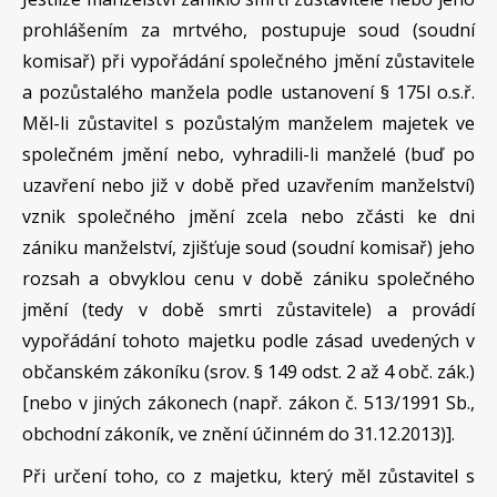
prohlášením za mrtvého, postupuje soud (soudní
komisař) při vypořádání společného jmění zůstavitele
a pozůstalého manžela podle ustanovení § 175l o.s.ř.
Měl-li zůstavitel s pozůstalým manželem majetek ve
společném jmění nebo, vyhradili-li manželé (buď po
uzavření nebo již v době před uzavřením manželství)
vznik společného jmění zcela nebo zčásti ke dni
zániku manželství, zjišťuje soud (soudní komisař) jeho
rozsah a obvyklou cenu v době zániku společného
jmění (tedy v době smrti zůstavitele) a provádí
vypořádání tohoto majetku podle zásad uvedených v
občanském zákoníku (srov. § 149 odst. 2 až 4 obč. zák.)
[nebo v jiných zákonech (např. zákon č. 513/1991 Sb.,
obchodní zákoník, ve znění účinném do 31.12.2013)].
Při určení toho, co z majetku, který měl zůstavitel s