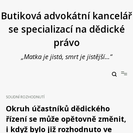
Přeskočit
na
Butiková advokátní kancelář
obsah
se specializací na dědické
právo
„Matka je jistá, smrt je jistější…“
Butiková advokátní kancelář se specializací na dědické právo
JUDr. Vladimír Janošek,
advokát
SOUDNÍ ROZHODNUTÍ
Okruh účastníků dědického
řízení se může opětovně změnit,
i když bylo již rozhodnuto ve