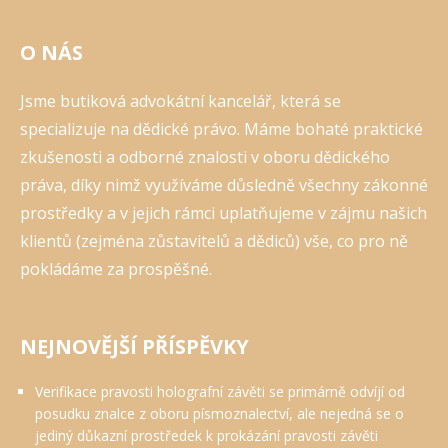
O NÁS
Jsme butiková advokátní kancelář, která se
specializuje na dědické právo. Máme bohaté praktické
zkušenosti a odborné znalosti v oboru dědického
práva, díky nimž využíváme důsledně všechny zákonné
prostředky a v jejich rámci uplatňujeme v zájmu našich
klientů (zejména zůstavitelů a dědiců) vše, co pro ně
pokládáme za prospěšné.
NEJNOVĚJŠÍ PŘÍSPĚVKY
Verifikace pravosti holografní závěti se primárně odvíjí od
posudku znalce z oboru písmoznalectví, ale nejedná se o
jediný důkazní prostředek k prokázání pravosti závěti