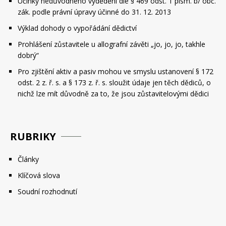
Účinky nedůvodného vydědění dle § 469 odst. 1 písm. b/ obč.
zák. podle právní úpravy účinné do 31. 12. 2013
Výklad dohody o vypořádání dědictví
Prohlášení zůstavitele u allografní závěti „jo, jo, jo, takhle
dobrý“
Pro zjištění aktiv a pasiv mohou ve smyslu ustanovení § 172
odst. 2 z. ř. s. a § 173 z. ř. s. sloužit údaje jen těch dědiců, o
nichž lze mít důvodně za to, že jsou zůstavitelovými dědici
RUBRIKY
Články
Klíčová slova
Soudní rozhodnutí