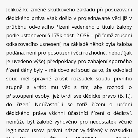
Jelikož ke změně skutkového základu při posuzování
dědického práva však došlo v projednávané věci již v
průběhu odvolacího řízení vedeného z titulu žaloby
podle ustanovení § 175k odst. 2 OSŘ – přičemž zrušení
odkazovacího usnesení, na základě něhož byla žaloba
podána, není pro posouzení věci rozhodné, neboť (jak
je uvedeno výše) předpoklady pro zahájení sporného
řízení dány byly – má dovolací soud za to, že odvolací
soud měl správně zrušit rozsudek soudu prvního
stupně a vrátit mu věc s tím, aby rozhodl o
přistoupení osoby, jež tvrdí své dědické právo (B. F.),
do řízení. Neúčastní-li se totiž řízení o určení
dědického práva všichni účastníci řízení o dědictví,
nemůže být žalobě vyhověno pro nedostatek věcné
legitimace (srov. právní názor vyjádřený v rozsudku