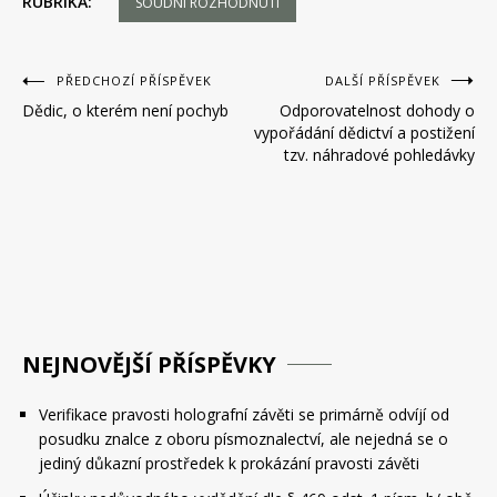
RUBRIKA:
SOUDNÍ ROZHODNUTÍ
Navigace
PŘEDCHOZÍ PŘÍSPĚVEK
DALŠÍ PŘÍSPĚVEK
Dědic, o kterém není pochyb
Odporovatelnost dohody o
pro
vypořádání dědictví a postižení
příspěvek
tzv. náhradové pohledávky
NEJNOVĚJŠÍ PŘÍSPĚVKY
Verifikace pravosti holografní závěti se primárně odvíjí od
posudku znalce z oboru písmoznalectví, ale nejedná se o
jediný důkazní prostředek k prokázání pravosti závěti