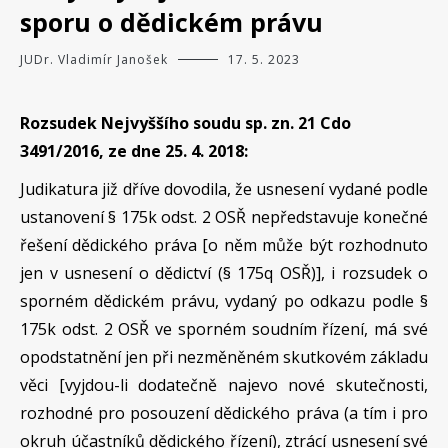
sporu o dědickém právu
JUDr. Vladimír Janošek
17. 5. 2023
Rozsudek Nejvyššího soudu sp. zn. 21 Cdo
3491/2016, ze dne 25. 4. 2018:
Judikatura již dříve dovodila, že usnesení vydané podle
ustanovení § 175k odst. 2 OSŘ nepředstavuje konečné
řešení dědického práva [o něm může být rozhodnuto
jen v usnesení o dědictví (§ 175q OSŘ)], i rozsudek o
sporném dědickém právu, vydaný po odkazu podle §
175k odst. 2 OSŘ ve sporném soudním řízení, má své
opodstatnění jen při nezměněném skutkovém základu
věci [vyjdou-li dodatečně najevo nové skutečnosti,
rozhodné pro posouzení dědického práva (a tím i pro
okruh účastníků dědického řízení), ztrácí usnesení své