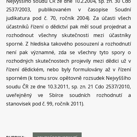
Nejvyššího soudu ČR ze dne 10.2.2004, sp. zn. 30 Cdo
2537/2003, publikovaném v časopise Soudní
judikatura pod č. 70, ročník 2004). Za účasti všech
účastníků řízení o dědictví pak měl soud projednat a
rozhodnout všechny skutečnosti mezi účastníky
sporné. Z hlediska takového posouzení a rozhodnutí
není pak významné, zda se všechny tyto spory o
rozhodných skutečnostech projevily mezi dědici už v
řízení dědickém, nebo byly formulovány až v řízení
sporném (k tomu srov. opětovně rozsudek Nejvyššího
soudu ČR ze dne 10.3.2011, sp. zn. 21 Cdo 2537/2010,
uveřejněný ve Sbírce soudních rozhodnutí a
stanovisek pod č. 99, ročník 2011).