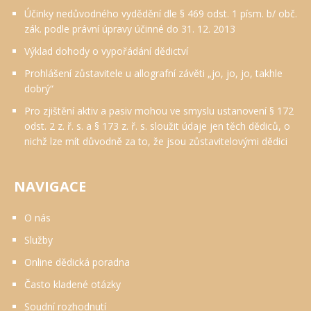
Účinky nedůvodného vydědění dle § 469 odst. 1 písm. b/ obč.
zák. podle právní úpravy účinné do 31. 12. 2013
Výklad dohody o vypořádání dědictví
Prohlášení zůstavitele u allografní závěti „jo, jo, jo, takhle
dobrý“
Pro zjištění aktiv a pasiv mohou ve smyslu ustanovení § 172
odst. 2 z. ř. s. a § 173 z. ř. s. sloužit údaje jen těch dědiců, o
nichž lze mít důvodně za to, že jsou zůstavitelovými dědici
NAVIGACE
O nás
Služby
Online dědická poradna
Často kladené otázky
Soudní rozhodnutí