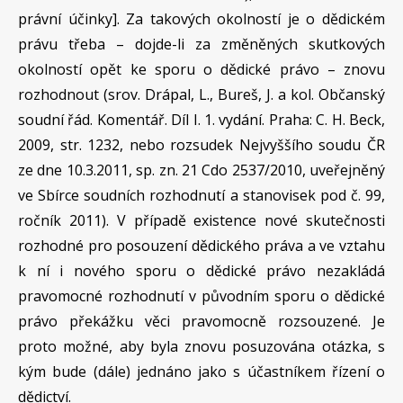
právní účinky]. Za takových okolností je o dědickém
právu třeba – dojde-li za změněných skutkových
okolností opět ke sporu o dědické právo – znovu
rozhodnout (srov. Drápal, L., Bureš, J. a kol. Občanský
soudní řád. Komentář. Díl I. 1. vydání. Praha: C. H. Beck,
2009, str. 1232, nebo rozsudek Nejvyššího soudu ČR
ze dne 10.3.2011, sp. zn. 21 Cdo 2537/2010, uveřejněný
ve Sbírce soudních rozhodnutí a stanovisek pod č. 99,
ročník 2011). V případě existence nové skutečnosti
rozhodné pro posouzení dědického práva a ve vztahu
k ní i nového sporu o dědické právo nezakládá
pravomocné rozhodnutí v původním sporu o dědické
právo překážku věci pravomocně rozsouzené. Je
proto možné, aby byla znovu posuzována otázka, s
kým bude (dále) jednáno jako s účastníkem řízení o
dědictví.