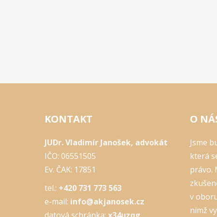
KONTAKT
O NÁ
JUDr. Vladimír Janošek, advokát
Jsme bu
IČO: 06551505
která s
Ev. ČAK: 17851
právo.
zkušeno
tel.:
+420 731 773 563
v oboru
e-mail:
info@akjanosek.cz
nimž v
datová schránka:
x34uzqg