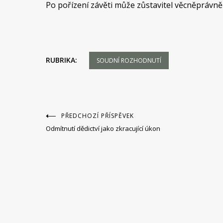
Po pořízení závěti může zůstavitel věcněprávn
RUBRIKA:
SOUDNÍ ROZHODNUTÍ
Navigace
PŘEDCHOZÍ PŘÍSPĚVEK
Odmítnutí dědictví jako zkracující úkon
pro
příspěvek