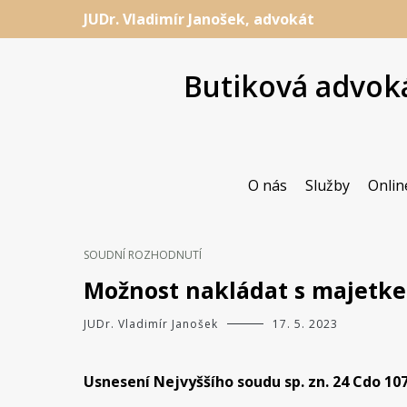
Přeskočit
JUDr. Vladimír Janošek, advokát
na
obsah
Butiková advoká
O nás
Služby
Onlin
SOUDNÍ ROZHODNUTÍ
Možnost nakládat s majetke
JUDr. Vladimír Janošek
17. 5. 2023
Usnesení Nejvyššího soudu sp. zn. 24 Cdo 107