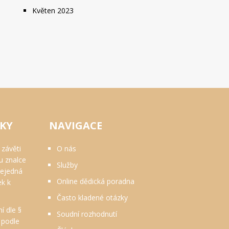
Květen 2023
VKY
NAVIGACE
 závěti
O nás
u znalce
Služby
nejedná
Online dědická poradna
ek k
Často kladené otázky
 dle §
Soudní rozhodnutí
. podle