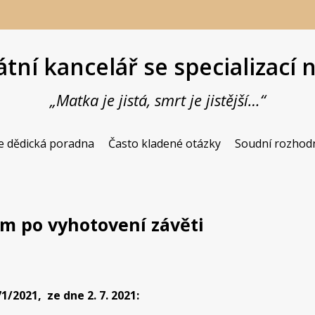
tní kancelář se specializací 
„Matka je jistá, smrt je jistější…“
Butiková advokátní kancelář se spe
JUDr. Vladimír 
e dědická poradna
Často kladené otázky
Soudní rozhod
m po vyhotovení závěti
1/2021, ze dne 2. 7. 2021: