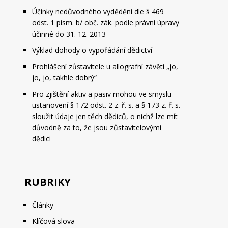
Účinky nedůvodného vydědění dle § 469
odst. 1 písm. b/ obč. zák. podle právní úpravy
účinné do 31. 12. 2013
Výklad dohody o vypořádání dědictví
Prohlášení zůstavitele u allografní závěti „jo,
jo, jo, takhle dobrý“
Pro zjištění aktiv a pasiv mohou ve smyslu
ustanovení § 172 odst. 2 z. ř. s. a § 173 z. ř. s.
sloužit údaje jen těch dědiců, o nichž lze mít
důvodně za to, že jsou zůstavitelovými
dědici
RUBRIKY
Články
Klíčová slova