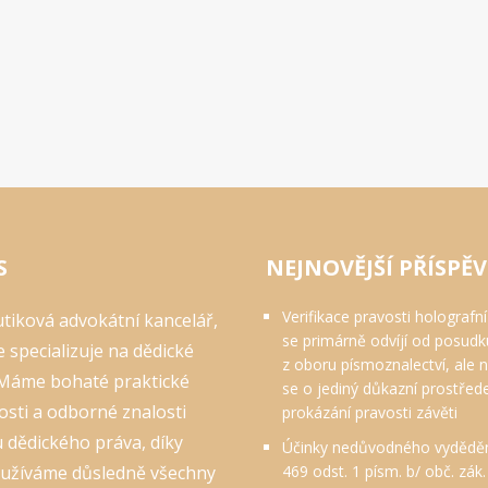
S
NEJNOVĚJŠÍ PŘÍSPĚ
Verifikace pravosti holografní
tiková advokátní kancelář,
se primárně odvíjí od posudk
e specializuje na dědické
z oboru písmoznalectví, ale 
 Máme bohaté praktické
se o jediný důkazní prostřed
sti a odborné znalosti
prokázání pravosti závěti
 dědického práva, díky
Účinky nedůvodného vydědění
yužíváme důsledně všechny
469 odst. 1 písm. b/ obč. zák