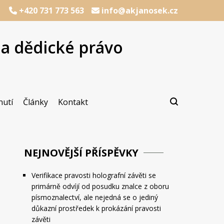
+420 731 773 563
info@akjanosek.cz
na dědické právo
cializací na dědické právo
Janošek, advokát
nutí
Články
Kontakt
NEJNOVĚJŠÍ PŘÍSPĚVKY
Verifikace pravosti holografní závěti se
primárně odvíjí od posudku znalce z oboru
písmoznalectví, ale nejedná se o jediný
důkazní prostředek k prokázání pravosti
závěti