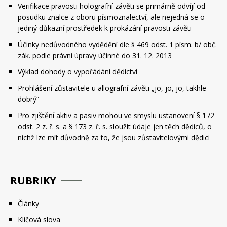
Verifikace pravosti holografní závěti se primárně odvíjí od
posudku znalce z oboru písmoznalectví, ale nejedná se o
jediný důkazní prostředek k prokázání pravosti závěti
Účinky nedůvodného vydědění dle § 469 odst. 1 písm. b/ obč.
zák. podle právní úpravy účinné do 31. 12. 2013
Výklad dohody o vypořádání dědictví
Prohlášení zůstavitele u allografní závěti „jo, jo, jo, takhle
dobrý“
Pro zjištění aktiv a pasiv mohou ve smyslu ustanovení § 172
odst. 2 z. ř. s. a § 173 z. ř. s. sloužit údaje jen těch dědiců, o
nichž lze mít důvodně za to, že jsou zůstavitelovými dědici
RUBRIKY
Články
Klíčová slova