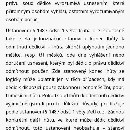
právu soud dědice vyrozumívá usnesením, které
přítomným osobám vyhlásí, ostatním vyrozumívaným
osobám doručí.
Ustanovení § 1487 odst. 1 věta druhá o. z. současně
také zcela jednoznačně stanoví i konec lhůty k
odmítnutí dědictví – lhůta skončí uplynutím jednoho
měsíce, resp. tří měsíců, ode dne vyhlášení nebo
doručení usnesení, kterým byl dědic o právu dědictví
odmítnout poučen. Zde stanovený konec lhůty se
logicky může uplatnit jen v těch případech, kdy má
dědic k dispozici pouze zákonnou jednoměsíční, popř.
tříměsíční lhůtu. Pokud soud lhůtu k odmítnutí dědictví
výjimečně (jsou-li pro to důležité důvody) prodlužuje
podle ustanovení § 1487 odst. 1 věty třetí o. z., žádnou
konkrétní další lhůtu, ve které může dědic dědictví
odmítnout, toto ustanovení neobsahuje – stanoví