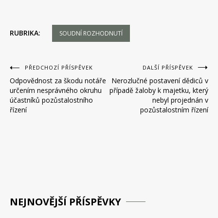
RUBRIKA:
SOUDNÍ ROZHODNUTÍ
Navigace
PŘEDCHOZÍ PŘÍSPĚVEK
DALŠÍ PŘÍSPĚVEK
Odpovědnost za škodu notáře
Nerozlučné postavení dědiců v
pro
určením nesprávného okruhu
případě žaloby k majetku, který
příspěvek
účastníků pozůstalostního
nebyl projednán v
řízení
pozůstalostním řízení
NEJNOVĚJŠÍ PŘÍSPĚVKY