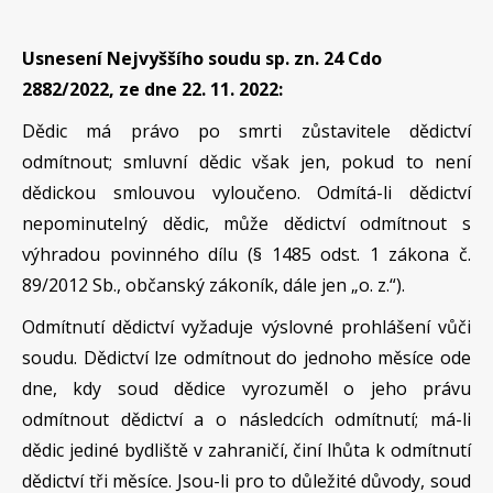
Usnesení Nejvyššího soudu sp. zn. 24 Cdo
2882/2022, ze dne 22. 11. 2022:
Dědic má právo po smrti zůstavitele dědictví
odmítnout; smluvní dědic však jen, pokud to není
dědickou smlouvou vyloučeno. Odmítá-li dědictví
nepominutelný dědic, může dědictví odmítnout s
výhradou povinného dílu (§ 1485 odst. 1 zákona č.
89/2012 Sb., občanský zákoník, dále jen „o. z.“).
Odmítnutí dědictví vyžaduje výslovné prohlášení vůči
soudu. Dědictví lze odmítnout do jednoho měsíce ode
dne, kdy soud dědice vyrozuměl o jeho právu
odmítnout dědictví a o následcích odmítnutí; má-li
dědic jediné bydliště v zahraničí, činí lhůta k odmítnutí
dědictví tři měsíce. Jsou-li pro to důležité důvody, soud