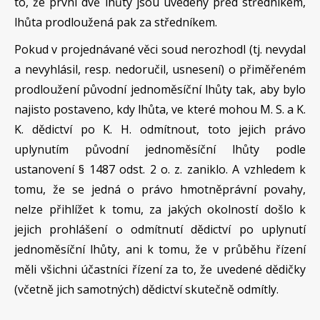
to, že první dvě lhůty jsou uvedeny před středníkem,
lhůta prodloužená pak za středníkem.
Pokud v projednávané věci soud nerozhodl (tj. nevydal
a nevyhlásil, resp. nedoručil, usnesení) o přiměřeném
prodloužení původní jednoměsíční lhůty tak, aby bylo
najisto postaveno, kdy lhůta, ve které mohou M. S. a K.
K. dědictví po K. H. odmítnout, toto jejich právo
uplynutím původní jednoměsíční lhůty podle
ustanovení § 1487 odst. 2 o. z. zaniklo. A vzhledem k
tomu, že se jedná o právo hmotněprávní povahy,
nelze přihlížet k tomu, za jakých okolností došlo k
jejich prohlášení o odmítnutí dědictví po uplynutí
jednoměsíční lhůty, ani k tomu, že v průběhu řízení
měli všichni účastníci řízení za to, že uvedené dědičky
(včetně jich samotných) dědictví skutečně odmítly.