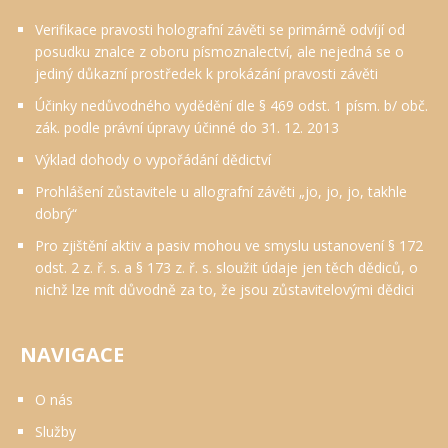
Verifikace pravosti holografní závěti se primárně odvíjí od
posudku znalce z oboru písmoznalectví, ale nejedná se o
jediný důkazní prostředek k prokázání pravosti závěti
Účinky nedůvodného vydědění dle § 469 odst. 1 písm. b/ obč.
zák. podle právní úpravy účinné do 31. 12. 2013
Výklad dohody o vypořádání dědictví
Prohlášení zůstavitele u allografní závěti „jo, jo, jo, takhle
dobrý“
Pro zjištění aktiv a pasiv mohou ve smyslu ustanovení § 172
odst. 2 z. ř. s. a § 173 z. ř. s. sloužit údaje jen těch dědiců, o
nichž lze mít důvodně za to, že jsou zůstavitelovými dědici
NAVIGACE
O nás
Služby