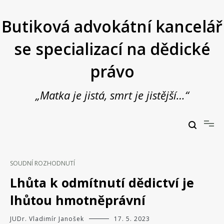
Přeskočit
na
Butiková advokátní kancelář
obsah
se specializací na dědické
právo
„Matka je jistá, smrt je jistější…“
Butiková advokátní kancelář se specializací na dědické právo
JUDr. Vladimír Janošek,
advokát
SOUDNÍ ROZHODNUTÍ
Lhůta k odmítnutí dědictví je
lhůtou hmotněprávní
JUDr. Vladimír Janošek
17. 5. 2023