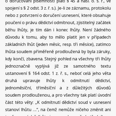
o doručování písemností platí § 45 a násl. o. s. ř., ve
spojení s § 2 odst. 3 z. ř. s.). Je-li ze záznamu, protokolu
nebo z potvrzení o doručení usnesení, které obsahuje
poučení o právu dědictví odmítnout, zjistitelný začátek
běhu lhůty, je tím dán i konec lhůty. Není žádného
důvodu k tomu, aby to mělo platit jen v případech
základních lhůt (jeden měsíc, resp. tři měsíce), zatímco
lhůta soudem přiměřeně prodloužená by byla záruky,
kdy končí, zbavena. Stejný pohled na všechny tři lhůty
jednoznačně vyplývá již ze samotného textu
ustanovení § 164 odst. 1 z. ř. s., neboť celá jeho věta
druhá upravuje lhůty k odmítnutí dědictví,
jednoměsíční, tříměsíční a z důležitých důvodů
soudem prodlouženou, a pro všechny tak platí úvodní
část této věty: „K odmítnutí dědictví soud v usnesení
stanoví lhůtu ….“, na čemž nemůže ničeho změnit ani