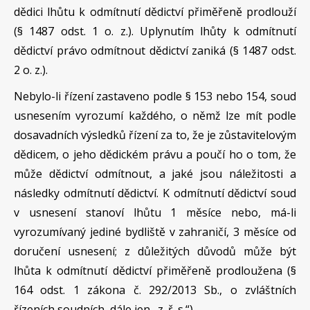
dědici lhůtu k odmítnutí dědictví přiměřeně prodlouží
(§ 1487 odst. 1 o. z.). Uplynutím lhůty k odmítnutí
dědictví právo odmítnout dědictví zaniká (§ 1487 odst.
2 o. z.).
Nebylo-li řízení zastaveno podle § 153 nebo 154, soud
usnesením vyrozumí každého, o němž lze mít podle
dosavadních výsledků řízení za to, že je zůstavitelovým
dědicem, o jeho dědickém právu a poučí ho o tom, že
může dědictví odmítnout, a jaké jsou náležitosti a
následky odmítnutí dědictví. K odmítnutí dědictví soud
v usnesení stanoví lhůtu 1 měsíce nebo, má-li
vyrozumívaný jediné bydliště v zahraničí, 3 měsíce od
doručení usnesení; z důležitých důvodů může být
lhůta k odmítnutí dědictví přiměřeně prodloužena (§
164 odst. 1 zákona č. 292/2013 Sb., o zvláštních
řízeních soudních, dále jen „z. ř. s.“).