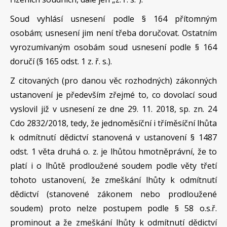
Soud vyhlásí usnesení podle § 164 přítomným
osobám; usnesení jim není třeba doručovat. Ostatním
vyrozumívaným osobám soud usnesení podle § 164
doručí (§ 165 odst. 1 z. ř. s.).
Z citovaných (pro danou věc rozhodných) zákonných
ustanovení je především zřejmé to, co dovolací soud
vyslovil již v usnesení ze dne 29. 11. 2018, sp. zn. 24
Cdo 2832/2018, tedy, že jednoměsíční i tříměsíční lhůta
k odmítnutí dědictví stanovená v ustanovení § 1487
odst. 1 věta druhá o. z. je lhůtou hmotněprávní, že to
platí i o lhůtě prodloužené soudem podle věty třetí
tohoto ustanovení, že zmeškání lhůty k odmítnutí
dědictví (stanovené zákonem nebo prodloužené
soudem) proto nelze postupem podle § 58 o.s.ř.
prominout a že zmeškání lhůty k odmítnutí dědictví