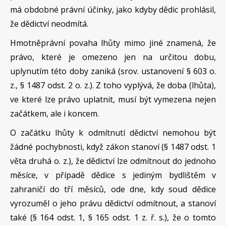
má obdobné právní účinky, jako kdyby dědic prohlásil,
že dědictví neodmítá.
Hmotněprávní povaha lhůty mimo jiné znamená, že
právo, které je omezeno jen na určitou dobu,
uplynutím této doby zaniká (srov. ustanovení § 603 o.
z., § 1487 odst. 2 o. z.). Z toho vyplývá, že doba (lhůta),
ve které lze právo uplatnit, musí být vymezena nejen
začátkem, ale i koncem.
O začátku lhůty k odmítnutí dědictví nemohou být
žádné pochybnosti, když zákon stanoví (§ 1487 odst. 1
věta druhá o. z.), že dědictví lze odmítnout do jednoho
měsíce, v případě dědice s jediným bydlištěm v
zahraničí do tří měsíců, ode dne, kdy soud dědice
vyrozuměl o jeho právu dědictví odmítnout, a stanoví
také (§ 164 odst. 1, § 165 odst. 1 z. ř. s.), že o tomto