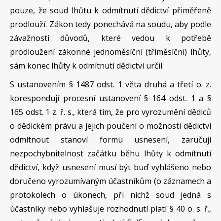
pouze, že soud lhůtu k odmítnutí dědictví přiměřeně
prodlouží. Zákon tedy ponechává na soudu, aby podle
závažnosti důvodů, které vedou k potřebě
prodloužení zákonné jednoměsíční (tříměsíční) lhůty,
sám konec lhůty k odmítnutí dědictví určil.
S ustanovením § 1487 odst. 1 věta druhá a třetí o. z.
korespondují procesní ustanovení § 164 odst. 1 a §
165 odst. 1 z. ř. s., která tím, že pro vyrozumění dědiců
o dědickém právu a jejich poučení o možnosti dědictví
odmítnout stanoví formu usnesení, zaručují
nezpochybnitelnost začátku běhu lhůty k odmítnutí
dědictví, když usnesení musí být buď vyhlášeno nebo
doručeno vyrozumívaným účastníkům (o záznamech a
protokolech o úkonech, při nichž soud jedná s
účastníky nebo vyhlašuje rozhodnutí platí § 40 o. s. ř.,