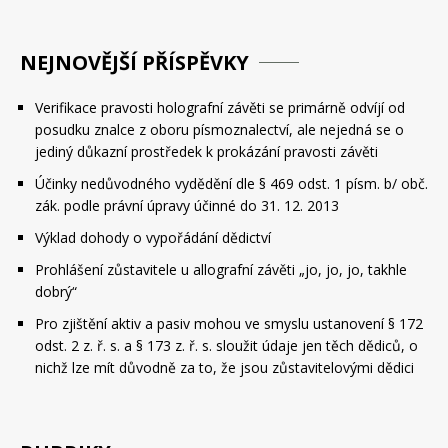
NEJNOVĚJŠÍ PŘÍSPĚVKY
Verifikace pravosti holografní závěti se primárně odvíjí od
posudku znalce z oboru písmoznalectví, ale nejedná se o
jediný důkazní prostředek k prokázání pravosti závěti
Účinky nedůvodného vydědění dle § 469 odst. 1 písm. b/ obč.
zák. podle právní úpravy účinné do 31. 12. 2013
Výklad dohody o vypořádání dědictví
Prohlášení zůstavitele u allografní závěti „jo, jo, jo, takhle
dobrý“
Pro zjištění aktiv a pasiv mohou ve smyslu ustanovení § 172
odst. 2 z. ř. s. a § 173 z. ř. s. sloužit údaje jen těch dědiců, o
nichž lze mít důvodně za to, že jsou zůstavitelovými dědici