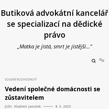
Přeskočit
na
Butiková advokátní kancelář
obsah
se specializací na dědické
právo
„Matka je jistá, smrt je jistější…“
Butiková advokátní kancelář se specializací na dědické právo
JUDr. Vladimír Janošek,
advokát
SOUDNÍ ROZHODNUTÍ
Vedení společné domácnosti se
zůstavitelem
JUDr. Vladimír Janošek
8. 5. 2023