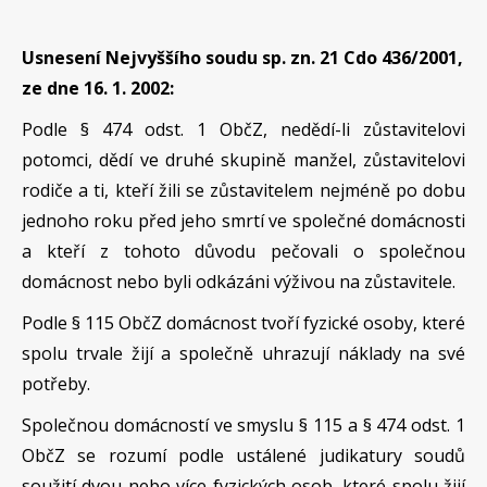
Usnesení Nejvyššího soudu sp. zn. 21 Cdo 436/2001,
ze dne 16. 1. 2002:
Podle § 474 odst. 1 ObčZ, nedědí-li zůstavitelovi
potomci, dědí ve druhé skupině manžel, zůstavitelovi
rodiče a ti, kteří žili se zůstavitelem nejméně po dobu
jednoho roku před jeho smrtí ve společné domácnosti
a kteří z tohoto důvodu pečovali o společnou
domácnost nebo byli odkázáni výživou na zůstavitele.
Podle § 115 ObčZ domácnost tvoří fyzické osoby, které
spolu trvale žijí a společně uhrazují náklady na své
potřeby.
Společnou domácností ve smyslu § 115 a § 474 odst. 1
ObčZ se rozumí podle ustálené judikatury soudů
soužití dvou nebo více fyzických osob, které spolu žijí