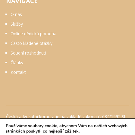
NAVIGACE
O nás
Služby
Online dědická poradna
Často kladené otázky
Soudní rozhodnutí
Články
Kontakt
Česká advokátní komora je na základě zákona č. 634/1992 Sb.,
o ochraně spotřebitele, ve znění pozdějších předpisů
Používáme soubory cookie, abychom Vám na našich webových
pověřena Ministerstvem průmyslu a obchodu mimosoudním
stránkách poskytli co nejlepší zážitek.
řešením sporů mezi advokátem a spotřebitelem ze smluv o