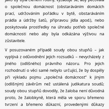
o společnou domácnost (obstaráváním domácích
prací, udržováním pořádku v bytě, obstaráváním
prádla a údržby šatů, přípravou jídla apod.), nebo
poskytovala prostředky na úhradu potřeb společné
domácnosti nebo aby byla odkázána výživou na
zůstavitele.
V posuzovaném případě soudy obou stupňů – jak
vyplývá z odůvodnění jejich rozsudků – nevycházely z
jiného (odlišného) právního názoru. Pro jejich
rozhodnutí o věci samé nebylo určující, že by dospěly
při výkladu pojmu „společná domácnost“ k jiným
(odlišným) závěrům než ustálená judikatura soudů;
soudy obou stupňů dovodily, že žaloba není důvodná
proto, že žalobkyně, která měla ve sporu břemeno
tvrzení a břemeno důkazní, provedenými důkazy