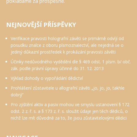
pokládáme za prospěšné.
NEJNOVĚJŠÍ PŘÍSPĚVKY
Verifikace pravosti holografní závěti se primárně odvíjí od
posudku znalce z oboru písmoznalectví, ale nejedná se o
jediný důkazní prostředek k prokázání pravosti závěti
Účinky nedůvodného vydědění dle § 469 odst. 1 písm. b/ obč.
zák. podle právní úpravy účinné do 31. 12. 2013
Výklad dohody o vypořádání dědictví
Prohlášení zůstavitele u allografní závěti „jo, jo, jo, takhle
dobrý“
Pro zjištění aktiv a pasiv mohou ve smyslu ustanovení § 172
odst. 2 z. ř. s. a § 173 z. ř. s. sloužit údaje jen těch dědiců, o
nichž lze mít důvodně za to, že jsou zůstavitelovými dědici