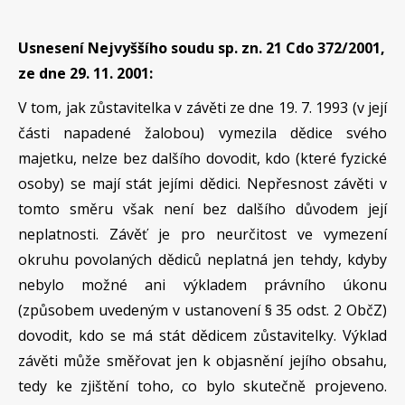
Usnesení Nejvyššího soudu sp. zn. 21 Cdo 372/2001,
ze dne 29. 11. 2001:
V tom, jak zůstavitelka v závěti ze dne 19. 7. 1993 (v její
části napadené žalobou) vymezila dědice svého
majetku, nelze bez dalšího dovodit, kdo (které fyzické
osoby) se mají stát jejími dědici. Nepřesnost závěti v
tomto směru však není bez dalšího důvodem její
neplatnosti. Závěť je pro neurčitost ve vymezení
okruhu povolaných dědiců neplatná jen tehdy, kdyby
nebylo možné ani výkladem právního úkonu
(způsobem uvedeným v ustanovení § 35 odst. 2 ObčZ)
dovodit, kdo se má stát dědicem zůstavitelky. Výklad
závěti může směřovat jen k objasnění jejího obsahu,
tedy ke zjištění toho, co bylo skutečně projeveno.