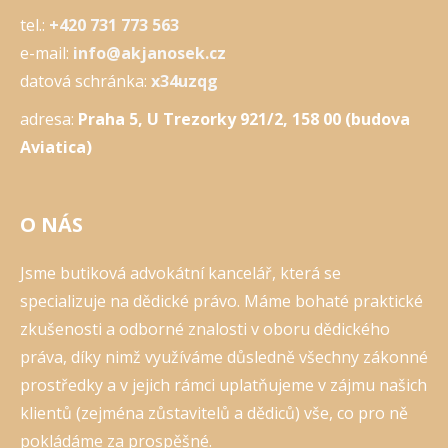
tel.:
+420 731 773 563
e-mail:
info@akjanosek.cz
datová schránka:
x34uzqg
adresa:
Praha 5, U Trezorky 921/2, 158 00 (budova
Aviatica)
O NÁS
Jsme butiková advokátní kancelář, která se
specializuje na dědické právo. Máme bohaté praktické
zkušenosti a odborné znalosti v oboru dědického
práva, díky nimž využíváme důsledně všechny zákonné
prostředky a v jejich rámci uplatňujeme v zájmu našich
klientů (zejména zůstavitelů a dědiců) vše, co pro ně
pokládáme za prospěšné.