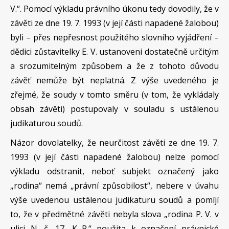
V.“. Pomocí výkladu právního úkonu tedy dovodily, že v
závěti ze dne 19. 7. 1993 (v její části napadené žalobou)
byli – přes nepřesnost použitého slovního vyjádření –
dědici zůstavitelky E. V. ustanoveni dostatečně určitým
a srozumitelným způsobem a že z tohoto důvodu
závěť nemůže být neplatná. Z výše uvedeného je
zřejmé, že soudy v tomto směru (v tom, že vykládaly
obsah závěti) postupovaly v souladu s ustálenou
judikaturou soudů.
Názor dovolatelky, že neurčitost závěti ze dne 19. 7.
1993 (v její části napadené žalobou) nelze pomocí
výkladu odstranit, neboť subjekt označený jako
„rodina“ nemá „právní způsobilost“, nebere v úvahu
výše uvedenou ustálenou judikaturu soudů a pomíjí
to, že v předmětné závěti nebyla slova „rodina P. V. v
ulici N. č. 17, K.-P.“ použita k označení právnické