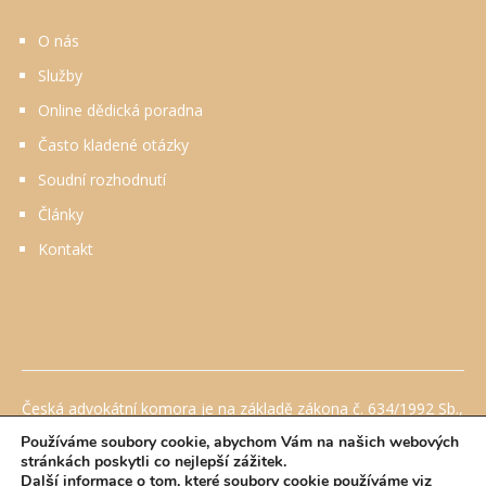
O nás
Služby
Online dědická poradna
Často kladené otázky
Soudní rozhodnutí
Články
Kontakt
Česká advokátní komora je na základě zákona č. 634/1992 Sb.,
o ochraně spotřebitele, ve znění pozdějších předpisů
Používáme soubory cookie, abychom Vám na našich webových
pověřena Ministerstvem průmyslu a obchodu mimosoudním
stránkách poskytli co nejlepší zážitek.
řešením sporů mezi advokátem a spotřebitelem ze smluv o
Další informace o tom, které soubory cookie používáme viz