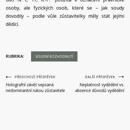
osoby, ale fyzických osob, které se – jak soudy
dovodily – podle vůle zůstavitelky měly stát jejími
dědici.
RUBRIKA:
SOUDNÍ ROZHODNUTÍ
Navigace
PŘEDCHOZÍ PŘÍSPĚVEK
DALŠÍ PŘÍSPĚVEK
Holografní závěť sepsaná
Neplatnost vydědění vs.
pro
nedominantní rukou zůstavitele
absence důvodů vydědění
příspěvek