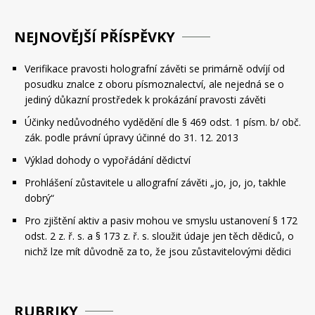
NEJNOVĚJŠÍ PŘÍSPĚVKY
Verifikace pravosti holografní závěti se primárně odvíjí od
posudku znalce z oboru písmoznalectví, ale nejedná se o
jediný důkazní prostředek k prokázání pravosti závěti
Účinky nedůvodného vydědění dle § 469 odst. 1 písm. b/ obč.
zák. podle právní úpravy účinné do 31. 12. 2013
Výklad dohody o vypořádání dědictví
Prohlášení zůstavitele u allografní závěti „jo, jo, jo, takhle
dobrý“
Pro zjištění aktiv a pasiv mohou ve smyslu ustanovení § 172
odst. 2 z. ř. s. a § 173 z. ř. s. sloužit údaje jen těch dědiců, o
nichž lze mít důvodně za to, že jsou zůstavitelovými dědici
RUBRIKY