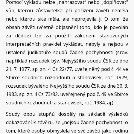
Pomocí výkladu nelze „nahrazovat“ nebo „doplňovat“
vůli, kterou zůstavitelka při pořízení závěti neměla
nebo kterou sice měla, ale neprojevila ji. O tom, že
obsah závěti (včetně objasnění toho, kdo je povolán
za dědice) lze za použití zákonem stanovených
interpretačních pravidel vykládat, nebyly a nejsou v
ustálené judikatuře soudů žádné pochybnosti (srov.
například rozsudek býv. Nejvyššího soudu ČSR ze dne
21. 7. 1977, sp. zn. 4 Cz 22/77, uveřejněný pod č. 44 ve
Sbírce soudních rozhodnutí a stanovisek, roč. 1979,
rozsudek bývalého Nejvyššího soudu ČSR ze dne 30. 3.
1983, sp. zn. 4 Cz 73/82, uveřejněný pod č. 49 ve Sbírce
soudních rozhodnutí a stanovisek, roč. 1984, aj.).
Soudy obou stupňů dospěly na základě výsledků
dokazování k závěru, že „nejsou žádné pochybnosti o
tom, které osoby obmyslela ve své závěti jako rodinu