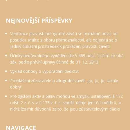
NEJNOVĚJŠÍ PŘÍSPĚVKY
Verifikace pravosti holografní závěti se primárně odvíjí od
posudku znalce z oboru písmoznalectví, ale nejedná se o
jediný důkazní prostředek k prokázání pravosti závěti
Účinky nedůvodného vydědění dle § 469 odst. 1 písm. b/ obč.
zák. podle právní úpravy účinné do 31. 12. 2013
Výklad dohody o vypořádání dědictví
Prohlášení zůstavitele u allografní závěti „jo, jo, jo, takhle
dobrý“
Pro zjištění aktiv a pasiv mohou ve smyslu ustanovení § 172
odst. 2 z. ř. s. a § 173 z. ř. s. sloužit údaje jen těch dědiců, o
nichž lze mít důvodně za to, že jsou zůstavitelovými dědici
NAVIGACE