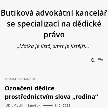
Přeskočit
na
Butiková advokátní kancelář
obsah
se specializací na dědické
právo
„Matka je jistá, smrt je jistější…“
Butiková advokátní kancelář se specializací na dědické právo
JUDr. Vladimír Janošek,
advokát
SOUDNÍ ROZHODNUTÍ
Označení dědice
prostřednictvím slova „rodina“
JUDr. Vladimír Janošek
8. 5. 2023