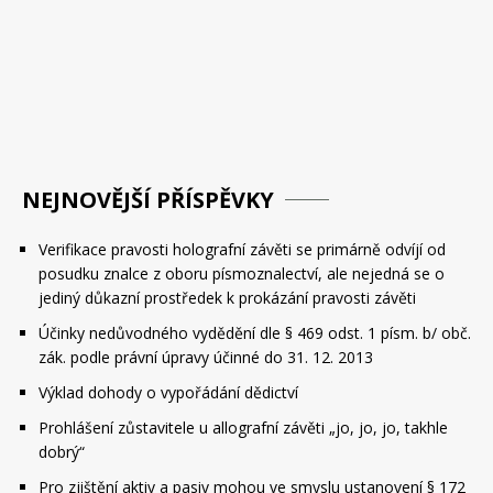
příspěvek
NEJNOVĚJŠÍ PŘÍSPĚVKY
Verifikace pravosti holografní závěti se primárně odvíjí od
posudku znalce z oboru písmoznalectví, ale nejedná se o
jediný důkazní prostředek k prokázání pravosti závěti
Účinky nedůvodného vydědění dle § 469 odst. 1 písm. b/ obč.
zák. podle právní úpravy účinné do 31. 12. 2013
Výklad dohody o vypořádání dědictví
Prohlášení zůstavitele u allografní závěti „jo, jo, jo, takhle
dobrý“
Pro zjištění aktiv a pasiv mohou ve smyslu ustanovení § 172