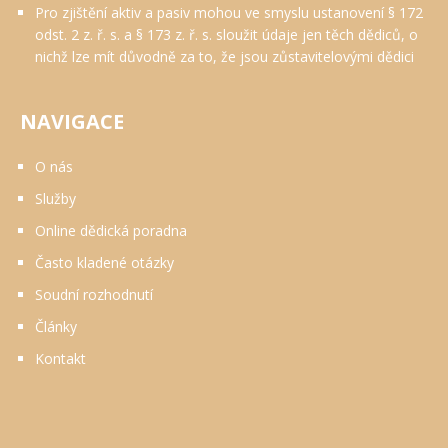
Pro zjištění aktiv a pasiv mohou ve smyslu ustanovení § 172
odst. 2 z. ř. s. a § 173 z. ř. s. sloužit údaje jen těch dědiců, o
nichž lze mít důvodně za to, že jsou zůstavitelovými dědici
NAVIGACE
O nás
Služby
Online dědická poradna
Často kladené otázky
Soudní rozhodnutí
Články
Kontakt