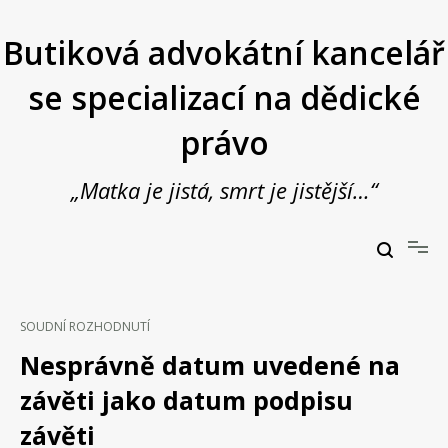
Přeskočit
na
Butiková advokátní kancelář
obsah
se specializací na dědické
právo
„Matka je jistá, smrt je jistější…“
Butiková advokátní kancelář se specializací na dědické právo
JUDr. Vladimír Janošek,
advokát
SOUDNÍ ROZHODNUTÍ
Nesprávně datum uvedené na
závěti jako datum podpisu
závěti