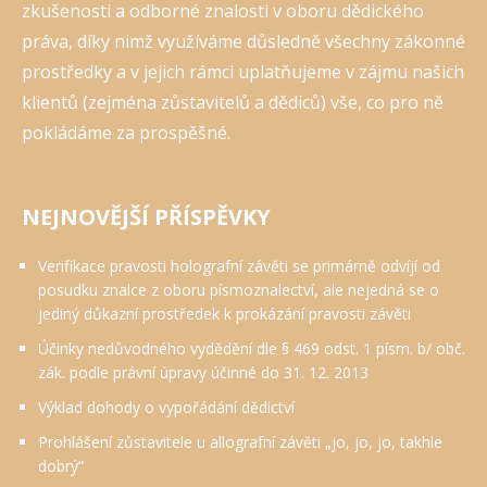
zkušenosti a odborné znalosti v oboru dědického
práva, díky nimž využíváme důsledně všechny zákonné
prostředky a v jejich rámci uplatňujeme v zájmu našich
klientů (zejména zůstavitelů a dědiců) vše, co pro ně
pokládáme za prospěšné.
NEJNOVĚJŠÍ PŘÍSPĚVKY
Verifikace pravosti holografní závěti se primárně odvíjí od
posudku znalce z oboru písmoznalectví, ale nejedná se o
jediný důkazní prostředek k prokázání pravosti závěti
Účinky nedůvodného vydědění dle § 469 odst. 1 písm. b/ obč.
zák. podle právní úpravy účinné do 31. 12. 2013
Výklad dohody o vypořádání dědictví
Prohlášení zůstavitele u allografní závěti „jo, jo, jo, takhle
dobrý“