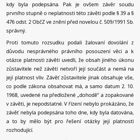
kdy byla podepsána. Pak je ovšem závěr soudu
prvního stupně o neplatnosti této závěti podle § 39 a §
476 odst. 2 ObčZ ve znění před novelou č. 509/1991 Sb.
správný.
Proti tomuto rozsudku podali žalovaní dovolání z
důvodu nesprávného právního posouzení věci a k
otázce platnosti závěti uvedli, že obsah jiného úkonu
zůstavitele než závěti netvoří její součást a nemá na
její platnost vliv. Závěť zůstavitele jinak obsahuje vše,
co podle zákona obsahovat má, a samo datum 2. 10.
1968, uvedené na předložené „dohodě“ a zopakované
v závěti, je nepodstatné. V řízení nebylo prokázáno, že
závěť nebyla podepsána toho dne, kdy byla datována,
a to by mělo být pro řešení otázky její platnosti
rozhodující.