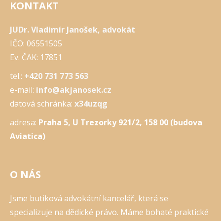
KONTAKT
JUDr. Vladimír Janošek, advokát
IČO: 06551505
Ev. ČAK: 17851
tel.:
+420 731 773 563
e-mail:
info@akjanosek.cz
datová schránka:
x34uzqg
adresa:
Praha 5, U Trezorky 921/2, 158 00 (budova
Aviatica)
O NÁS
Jsme butiková advokátní kancelář, která se
specializuje na dědické právo. Máme bohaté praktické