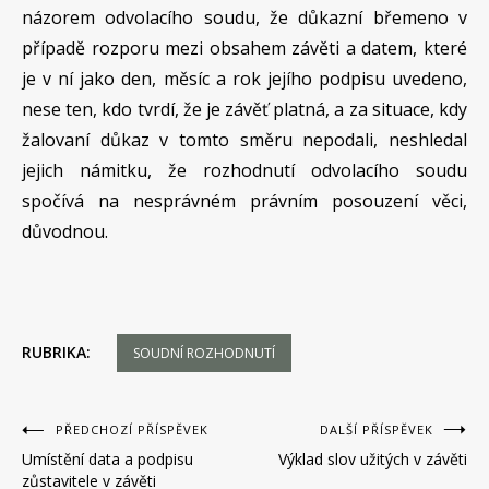
názorem odvolacího soudu, že důkazní břemeno v
případě rozporu mezi obsahem závěti a datem, které
je v ní jako den, měsíc a rok jejího podpisu uvedeno,
nese ten, kdo tvrdí, že je závěť platná, a za situace, kdy
žalovaní důkaz v tomto směru nepodali, neshledal
jejich námitku, že rozhodnutí odvolacího soudu
spočívá na nesprávném právním posouzení věci,
důvodnou.
RUBRIKA:
SOUDNÍ ROZHODNUTÍ
Navigace
PŘEDCHOZÍ PŘÍSPĚVEK
DALŠÍ PŘÍSPĚVEK
Umístění data a podpisu
Výklad slov užitých v závěti
pro
zůstavitele v závěti