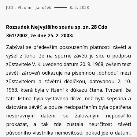
JUDr. Vladimír Janošek
8. 5. 2023
Rozsudek Nejvyššího soudu sp. zn. 28 Cdo
361/2002, ze dne 25. 2. 2003:
Zabýval se především posouzením platnosti závěti a
vyšel z toho, že na sporné závěti je sice u podpisu
zůstavitele V. K. uvedeno datum 20. 9. 1968, ovšem text
závěti zároveň odkazuje na písemnou „dohodu“ mezi
zůstavitelem a závětní dědičkou, datovanou 2. 10.
1968, která byla v řízení k důkazu čtena. Tvrzení, že
tato listina byla vystavena dříve, než byla sepsána a
datována závěť, a pouze nedopatřením byla opatřena
nesprávným datem, se žalovaným nepodařilo
prokázat, a tak zde zůstala neurčitost závěti
původního vlastníka nemovitostí, pokud jde o datum,