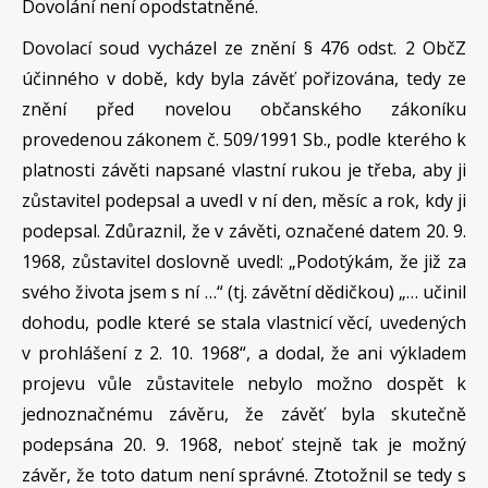
Dovolání není opodstatněné.
Dovolací soud vycházel ze znění § 476 odst. 2 ObčZ
účinného v době, kdy byla závěť pořizována, tedy ze
znění před novelou občanského zákoníku
provedenou zákonem č. 509/1991 Sb., podle kterého k
platnosti závěti napsané vlastní rukou je třeba, aby ji
zůstavitel podepsal a uvedl v ní den, měsíc a rok, kdy ji
podepsal. Zdůraznil, že v závěti, označené datem 20. 9.
1968, zůstavitel doslovně uvedl: „Podotýkám, že již za
svého života jsem s ní …“ (tj. závětní dědičkou) „… učinil
dohodu, podle které se stala vlastnicí věcí, uvedených
v prohlášení z 2. 10. 1968“, a dodal, že ani výkladem
projevu vůle zůstavitele nebylo možno dospět k
jednoznačnému závěru, že závěť byla skutečně
podepsána 20. 9. 1968, neboť stejně tak je možný
závěr, že toto datum není správné. Ztotožnil se tedy s