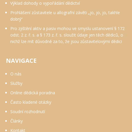
Výklad dohody o vypořádání dědictví
Prohlášení zůstavitele u allografní závěti „jo, jo, jo, takhle
dobrý“
Pro zjištění aktiv a pasiv mohou ve smyslu ustanovení § 172
odst. 2 z. ř. s. a § 173 z. ř. s. sloužit údaje jen těch dědiců, o
nichž lze mít důvodně za to, že jsou zůstavitelovými dědici
NAVIGACE
O nás
Služby
Online dědická poradna
Často kladené otázky
Soudní rozhodnutí
Články
Kontakt