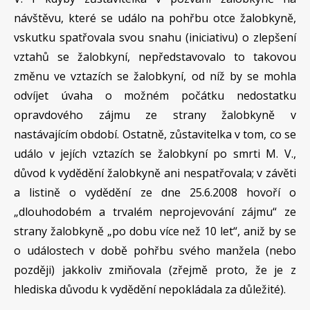
návštěvu, které se událo na pohřbu otce žalobkyně,
vskutku spatřovala svou snahu (iniciativu) o zlepšení
vztahů se žalobkyní, nepředstavovalo to takovou
změnu ve vztazích se žalobkyní, od níž by se mohla
odvíjet úvaha o možném počátku nedostatku
opravdového zájmu ze strany žalobkyně v
nastávajícím období. Ostatně, zůstavitelka v tom, co se
událo v jejích vztazích se žalobkyní po smrti M. V.,
důvod k vydědění žalobkyně ani nespatřovala; v závěti
a listině o vydědění ze dne 25.6.2008 hovoří o
„dlouhodobém a trvalém neprojevování zájmu“ ze
strany žalobkyně „po dobu více než 10 let“, aniž by se
o událostech v době pohřbu svého manžela (nebo
později) jakkoliv zmiňovala (zřejmě proto, že je z
hlediska důvodu k vydědění nepokládala za důležité).