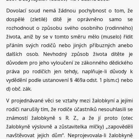
Dovolací soud nemá žádnou pochybnost o tom, že
dospělé (zletilé) dítě je oprávněno samo se
rozhodnout o způsobu svého osobního (rodinného)
života, aniž by se v tomto směru mělo (muselo) řídit
přáním svých rodičů nebo jiných příbuzných anebo
dalších osob. Nevhodný způsob života dítěte je
důvodem pro jeho vyloučení ze zákonného dědického
práva po rodičích jen tehdy, naplňuje-li důvody k
vydědění podle ustanovení § 469a odst. 1 písm.c) nebo
d) obč. zák.
V projednávané věci se vztahy mezi žalobkyní a jejími
rodiči narušily tím, že rodiče účastníků nesouhlasili se
známostí žalobkyně s R. Z., a že jí proto (otec
žalobkyně výslovně a zůstavitelka mlčky) „zapověděli
navštěvovat jejich dům“. Neprojevovala-li žalobkyně