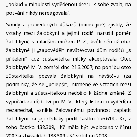
„pokud v minulosti vyděděnou dceru k sobě zvala, na
pozvání nikdy nereagovala“.
Soudy z provedených důkazů (mimo jiné) zjistily, že
vztahy mezi žalobkyní a jejími rodiči narušil poměr
žalobkyně s mladším mužem R. Z., kvůli němuž otec
žalobkyně ji „zapověděl“ navštěvovat dům rodičů „s
přítelem“, což zůstavitelka mlčky akceptovala. Otec
žalobkyně M. V. zemřel dne 21.3.2007; na pohřbu otce
zůstavitelka pozvala žalobkyni na návštěvu (za
podmínky, že se „polepší“), nicméně ve vztazích mezi
žalobkyní a zůstavitelkou nedošlo k žádné změně. Z
vypořádání dědictví po M. V., který listinu o vydědění
nezanechal, vznikla žalovanému povinnost zaplatit
žalobkyni na její dědický podíl částku 276.618,- Kč, z
toho částka 138.309,- Kč měla být vyplacena v říjnu
2007 a zbývajících 138.309,- Kč v dubnu 2008.