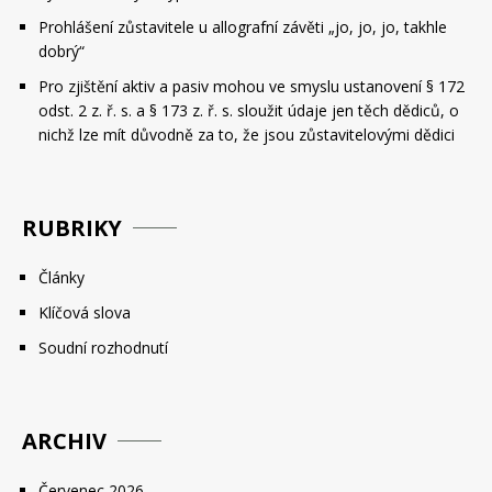
Prohlášení zůstavitele u allografní závěti „jo, jo, jo, takhle
dobrý“
Pro zjištění aktiv a pasiv mohou ve smyslu ustanovení § 172
odst. 2 z. ř. s. a § 173 z. ř. s. sloužit údaje jen těch dědiců, o
nichž lze mít důvodně za to, že jsou zůstavitelovými dědici
RUBRIKY
Články
Klíčová slova
Soudní rozhodnutí
ARCHIV
Červenec 2026