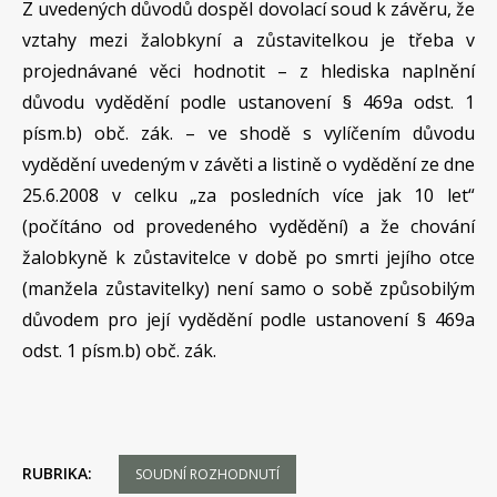
Z uvedených důvodů dospěl dovolací soud k závěru, že
vztahy mezi žalobkyní a zůstavitelkou je třeba v
projednávané věci hodnotit – z hlediska naplnění
důvodu vydědění podle ustanovení § 469a odst. 1
písm.b) obč. zák. – ve shodě s vylíčením důvodu
vydědění uvedeným v závěti a listině o vydědění ze dne
25.6.2008 v celku „za posledních více jak 10 let“
(počítáno od provedeného vydědění) a že chování
žalobkyně k zůstavitelce v době po smrti jejího otce
(manžela zůstavitelky) není samo o sobě způsobilým
důvodem pro její vydědění podle ustanovení § 469a
odst. 1 písm.b) obč. zák.
RUBRIKA:
SOUDNÍ ROZHODNUTÍ