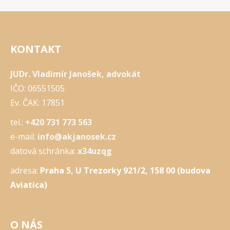
KONTAKT
JUDr. Vladimír Janošek, advokát
IČO: 06551505
Ev. ČAK: 17851
tel.:
+420 731 773 563
e-mail:
info@akjanosek.cz
datová schránka:
x34uzqg
adresa:
Praha 5, U Trezorky 921/2, 158 00 (budova
Aviatica)
O NÁS