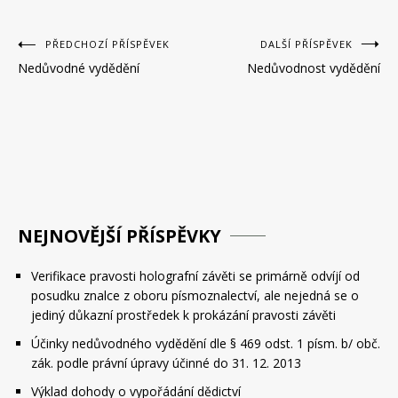
Navigace
PŘEDCHOZÍ PŘÍSPĚVEK
DALŠÍ PŘÍSPĚVEK
Nedůvodné vydědění
Nedůvodnost vydědění
pro
příspěvek
NEJNOVĚJŠÍ PŘÍSPĚVKY
Verifikace pravosti holografní závěti se primárně odvíjí od
posudku znalce z oboru písmoznalectví, ale nejedná se o
jediný důkazní prostředek k prokázání pravosti závěti
Účinky nedůvodného vydědění dle § 469 odst. 1 písm. b/ obč.
zák. podle právní úpravy účinné do 31. 12. 2013
Výklad dohody o vypořádání dědictví