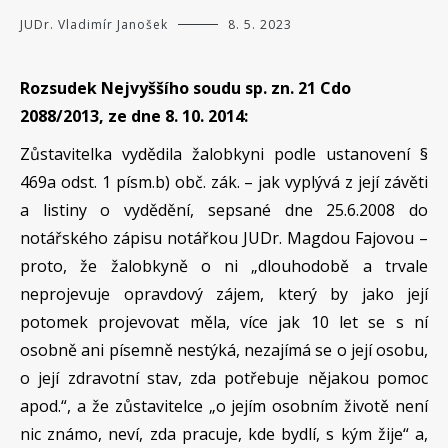
JUDr. Vladimír Janošek
8. 5. 2023
Rozsudek Nejvyššího soudu sp. zn. 21 Cdo
2088/2013, ze dne 8. 10. 2014:
Zůstavitelka vydědila žalobkyni podle ustanovení §
469a odst. 1 písm.b) obč. zák. – jak vyplývá z její závěti
a listiny o vydědění, sepsané dne 25.6.2008 do
notářského zápisu notářkou JUDr. Magdou Fajovou –
proto, že žalobkyně o ni „dlouhodobě a trvale
neprojevuje opravdový zájem, který by jako její
potomek projevovat měla, více jak 10 let se s ní
osobně ani písemně nestýká, nezajímá se o její osobu,
o její zdravotní stav, zda potřebuje nějakou pomoc
apod.“, a že zůstavitelce „o jejím osobním životě není
nic známo, neví, zda pracuje, kde bydlí, s kým žije“ a,