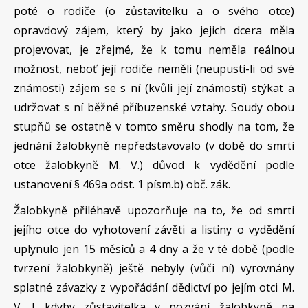
poté o rodiče (o zůstavitelku a o svého otce)
opravdový zájem, který by jako jejich dcera měla
projevovat, je zřejmé, že k tomu neměla reálnou
možnost, neboť její rodiče neměli (neupustí-li od své
známosti) zájem se s ní (kvůli její známosti) stýkat a
udržovat s ní běžné příbuzenské vztahy. Soudy obou
stupňů se ostatně v tomto směru shodly na tom, že
jednání žalobkyně nepředstavovalo (v době do smrti
otce žalobkyně M. V.) důvod k vydědění podle
ustanovení § 469a odst. 1 písm.b) obč. zák.
Žalobkyně přiléhavě upozorňuje na to, že od smrti
jejího otce do vyhotovení závěti a listiny o vydědění
uplynulo jen 15 měsíců a 4 dny a že v té době (podle
tvrzení žalobkyně) ještě nebyly (vůči ní) vyrovnány
splatné závazky z vypořádání dědictví po jejím otci M.
V. I kdyby zůstavitelka v pozvání žalobkyně na