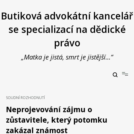
Přeskočit
na
Butiková advokátní kancelář
obsah
se specializací na dědické
právo
„Matka je jistá, smrt je jistější…“
Butiková advokátní kancelář se specializací na dědické právo
JUDr. Vladimír Janošek,
advokát
SOUDNÍ ROZHODNUTÍ
Neprojevování zájmu o
zůstavitele, který potomku
zakázal známost