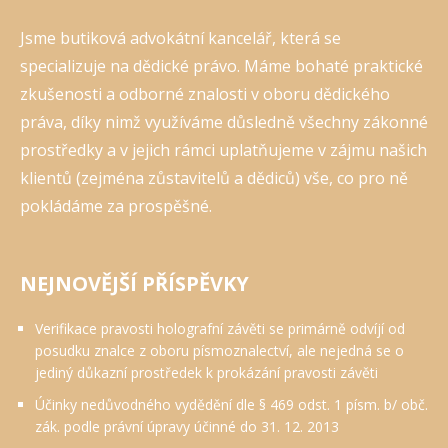
Jsme butiková advokátní kancelář, která se
specializuje na dědické právo. Máme bohaté praktické
zkušenosti a odborné znalosti v oboru dědického
práva, díky nimž využíváme důsledně všechny zákonné
prostředky a v jejich rámci uplatňujeme v zájmu našich
klientů (zejména zůstavitelů a dědiců) vše, co pro ně
pokládáme za prospěšné.
NEJNOVĚJŠÍ PŘÍSPĚVKY
Verifikace pravosti holografní závěti se primárně odvíjí od
posudku znalce z oboru písmoznalectví, ale nejedná se o
jediný důkazní prostředek k prokázání pravosti závěti
Účinky nedůvodného vydědění dle § 469 odst. 1 písm. b/ obč.
zák. podle právní úpravy účinné do 31. 12. 2013