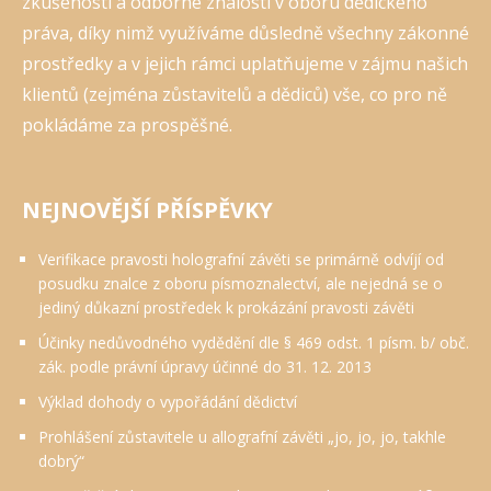
zkušenosti a odborné znalosti v oboru dědického
práva, díky nimž využíváme důsledně všechny zákonné
prostředky a v jejich rámci uplatňujeme v zájmu našich
klientů (zejména zůstavitelů a dědiců) vše, co pro ně
pokládáme za prospěšné.
NEJNOVĚJŠÍ PŘÍSPĚVKY
Verifikace pravosti holografní závěti se primárně odvíjí od
posudku znalce z oboru písmoznalectví, ale nejedná se o
jediný důkazní prostředek k prokázání pravosti závěti
Účinky nedůvodného vydědění dle § 469 odst. 1 písm. b/ obč.
zák. podle právní úpravy účinné do 31. 12. 2013
Výklad dohody o vypořádání dědictví
Prohlášení zůstavitele u allografní závěti „jo, jo, jo, takhle
dobrý“