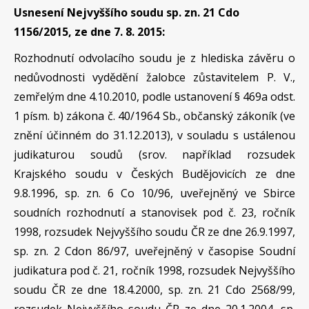
Usnesení Nejvyššího soudu sp. zn. 21 Cdo
1156/2015, ze dne 7. 8. 2015:
Rozhodnutí odvolacího soudu je z hlediska závěru o
nedůvodnosti vydědění žalobce zůstavitelem P. V.,
zemřelým dne 4.10.2010, podle ustanovení § 469a odst.
1 písm. b) zákona č. 40/1964 Sb., občanský zákoník (ve
znění účinném do 31.12.2013), v souladu s ustálenou
judikaturou soudů (srov. například rozsudek
Krajského soudu v Českých Budějovicích ze dne
9.8.1996, sp. zn. 6 Co 10/96, uveřejněný ve Sbirce
soudních rozhodnutí a stanovisek pod č. 23, ročník
1998, rozsudek Nejvyššího soudu ČR ze dne 26.9.1997,
sp. zn. 2 Cdon 86/97, uveřejněný v časopise Soudní
judikatura pod č. 21, ročník 1998, rozsudek Nejvyššího
soudu ČR ze dne 18.4.2000, sp. zn. 21 Cdo 2568/99,