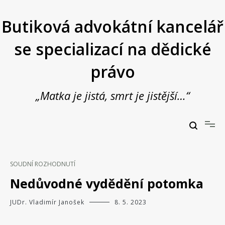
Přeskočit
na
Butiková advokátní kancelář
obsah
se specializací na dědické
právo
„Matka je jistá, smrt je jistější…“
Butiková advokátní kancelář se specializací na dědické právo
JUDr. Vladimír Janošek,
advokát
SOUDNÍ ROZHODNUTÍ
Nedůvodné vydědění potomka
JUDr. Vladimír Janošek
8. 5. 2023