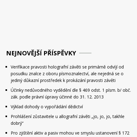
příspěvek
NEJNOVĚJŠÍ PŘÍSPĚVKY
Verifikace pravosti holografní závěti se primárně odvíjí od
posudku znalce z oboru písmoznalectví, ale nejedná se o
jediný důkazní prostředek k prokázání pravosti závěti
Účinky nedůvodného vydědění dle § 469 odst. 1 písm. b/ obč.
zák. podle právní úpravy účinné do 31. 12. 2013
Výklad dohody o vypořádání dědictví
Prohlášení zůstavitele u allografní závěti „jo, jo, jo, takhle
dobrý“
Pro zjištění aktiv a pasiv mohou ve smyslu ustanovení § 172