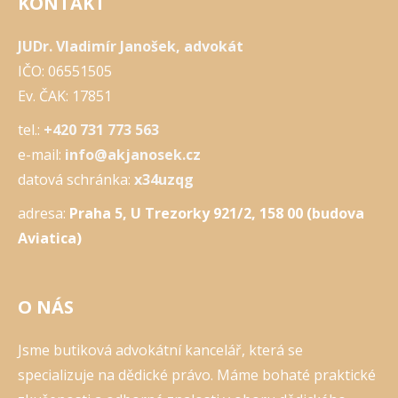
KONTAKT
JUDr. Vladimír Janošek, advokát
IČO: 06551505
Ev. ČAK: 17851
tel.:
+420 731 773 563
e-mail:
info@akjanosek.cz
datová schránka:
x34uzqg
adresa:
Praha 5, U Trezorky 921/2, 158 00 (budova
Aviatica)
O NÁS
Jsme butiková advokátní kancelář, která se
specializuje na dědické právo. Máme bohaté praktické