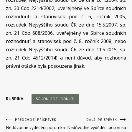
rozsudek Nejvyššího soudu ČR ze dne 20.1.2004, sp.
zn. 30 Cdo 2214/2002, uveřejněný ve Sbírce soudních
rozhodnutí a stanovisek pod č. 6, ročník 2005,
rozsudek Nejvyššího soudu ČR ze dne 15.5.2007, sp.
zn. 21 Cdo 688/2006, uveřejněný ve Sbírce soudních
rozhodnutí a stanovisek pod č. 8, ročník 2008, nebo
rozsudek Nejvyššího soudu ČR ze dne 11.5.2015, sp.
zn. 21 Cdo 4512/2014) a není důvod, aby rozhodná
právní otázka byla posouzena jinak.
RUBRIKA:
SOUDNÍ ROZHODNUTÍ
Navigace
PŘEDCHOZÍ PŘÍSPĚVEK
DALŠÍ PŘÍSPĚVEK
Nedůvodné vydědění potomka
Nedůvodné vydědění potomka
pro