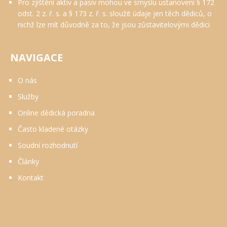
Pro zjištění aktiv a pasiv mohou ve smyslu ustanovení § 172
odst. 2 z. ř. s. a § 173 z. ř. s. sloužit údaje jen těch dědiců, o
nichž lze mít důvodně za to, že jsou zůstavitelovými dědici
NAVIGACE
O nás
Služby
Online dědická poradna
Často kladené otázky
Soudní rozhodnutí
Články
Kontakt