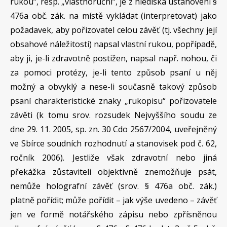
rukou“, resp. „vlastnoruční“, je z hlediska ustanovení §
476a obč. zák. na místě vykládat (interpretovat) jako
požadavek, aby pořizovatel celou závěť (tj. všechny její
obsahové náležitosti) napsal vlastní rukou, popřípadě,
aby ji, je-li zdravotně postižen, napsal např. nohou, či
za pomoci protézy, je-li tento způsob psaní u něj
možný a obvyklý a nese-li současně takový způsob
psaní charakteristické znaky „rukopisu“ pořizovatele
závěti (k tomu srov. rozsudek Nejvyššího soudu ze
dne 29. 11. 2005, sp. zn. 30 Cdo 2567/2004, uveřejněný
ve Sbírce soudních rozhodnutí a stanovisek pod č. 62,
ročník 2006). Jestliže však zdravotní nebo jiná
překážka zůstaviteli objektivně znemožňuje psát,
nemůže holografní závěť (srov. § 476a obč. zák.)
platně pořídit; může pořídit – jak výše uvedeno – závěť
jen ve formě notářského zápisu nebo zpřísněnou