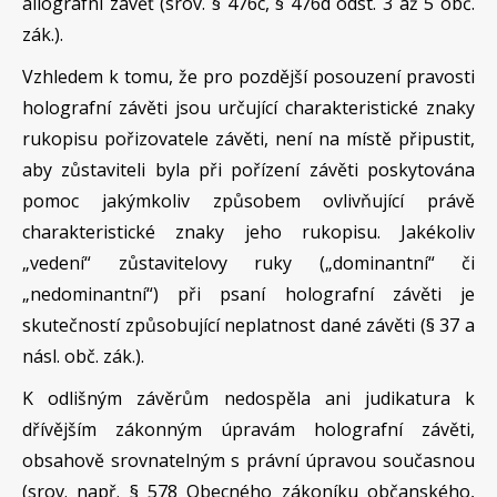
allografní závěť (srov. § 476c, § 476d odst. 3 až 5 obč.
zák.).
Vzhledem k tomu, že pro pozdější posouzení pravosti
holografní závěti jsou určující charakteristické znaky
rukopisu pořizovatele závěti, není na místě připustit,
aby zůstaviteli byla při pořízení závěti poskytována
pomoc jakýmkoliv způsobem ovlivňující právě
charakteristické znaky jeho rukopisu. Jakékoliv
„vedení“ zůstavitelovy ruky („dominantní“ či
„nedominantní“) při psaní holografní závěti je
skutečností způsobující neplatnost dané závěti (§ 37 a
násl. obč. zák.).
K odlišným závěrům nedospěla ani judikatura k
dřívějším zákonným úpravám holografní závěti,
obsahově srovnatelným s právní úpravou současnou
(srov. např. § 578 Obecného zákoníku občanského,