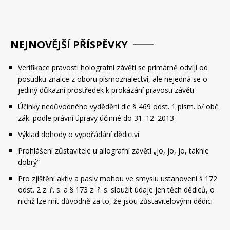
NEJNOVĚJŠÍ PŘÍSPĚVKY
Verifikace pravosti holografní závěti se primárně odvíjí od
posudku znalce z oboru písmoznalectví, ale nejedná se o
jediný důkazní prostředek k prokázání pravosti závěti
Účinky nedůvodného vydědění dle § 469 odst. 1 písm. b/ obč.
zák. podle právní úpravy účinné do 31. 12. 2013
Výklad dohody o vypořádání dědictví
Prohlášení zůstavitele u allografní závěti „jo, jo, jo, takhle
dobrý“
Pro zjištění aktiv a pasiv mohou ve smyslu ustanovení § 172
odst. 2 z. ř. s. a § 173 z. ř. s. sloužit údaje jen těch dědiců, o
nichž lze mít důvodně za to, že jsou zůstavitelovými dědici