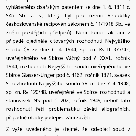
vyhlášeného císařským patentem ze dne 1. 6. 1811 č.
946 Sb. z. s., který byl pro území Republiky
československé recipován zákonem č. 11/1918 Sb., ve
znění pozdějších předpisů). Není tomu tak ani v
případě ojediněle citovaných rozhodnutí Nejvyššího
soudu ČR ze dne 6. 4. 1944, sp. zn. Rv II 377/43,
uveřejněného ve Sbírce Vážný pod č. XXVI., ročník
1944; rozhodnutí Nejvyššího soudu uveřejněného ve
Sbírce Glasser-Unger pod č. 4162, ročník 1871, svazek
9; rozhodnutí Nejvyššího soudu SR ze dne 7. 4. 1948,
sp. zn. Rv 120/48, uveřejněné ve Sbírce rozhodnutí a
stanovisek NS pod č. 202, ročník 1949; neboť tato
rozhodnutí řeší problematiku závětí allografních,
případně otázky podepisování závětí.
Z výše uvedeného je zřejmé, že odvolací soud v