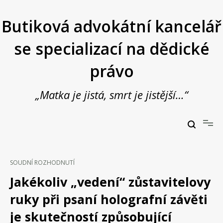
Přeskočit
na
Butiková advokátní kancelář
obsah
se specializací na dědické
právo
„Matka je jistá, smrt je jistější…“
Butiková advokátní kancelář se specializací na dědické právo
JUDr. Vladimír Janošek,
advokát
SOUDNÍ ROZHODNUTÍ
Jakékoliv „vedení“ zůstavitelovy
ruky při psaní holografní závěti
je skutečností způsobující