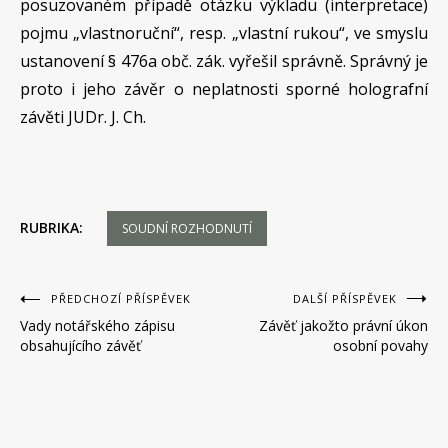
posuzovaném případě otázku výkladu (interpretace)
pojmu „vlastnoruční“, resp. „vlastní rukou“, ve smyslu
ustanovení § 476a obč. zák. vyřešil správně. Správný je
proto i jeho závěr o neplatnosti sporné holografní
závěti JUDr. J. Ch.
RUBRIKA:
SOUDNÍ ROZHODNUTÍ
Navigace
PŘEDCHOZÍ PŘÍSPĚVEK
DALŠÍ PŘÍSPĚVEK
Vady notářského zápisu
Závěť jakožto právní úkon
pro
obsahujícího závěť
osobní povahy
příspěvek