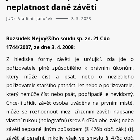
neplatnost dané závěti
JUDr. Vladimír Janošek
8. 5. 2023
Rozsudek Nejvyššího soudu sp. zn. 21 Cdo
1744/2007, ze dne 3. 4. 2008:
Z hlediska formy závěti je určující, zda jde o
pořizovatele plně způsobilého k právním úkonům,
který může číst a psát, nebo o nezletilého
pořizovatele staršího patnácti let nebo o pořizovatele,
který nemůže číst nebo psát, popřípadě je nevidomý.
Chce-li zřídit závěť osoba uváděná na prvním místě,
může se rozhodnout mezi zřízením závěti napsané
vlastní rukou (holografní) (srov. § 476a obč. zák.) nebo
závěti sepsané jiným způsobem (§ 476b obč. zák.) (tj.
závěť allografní, nikoliv však ve smyslu § 476c obč.