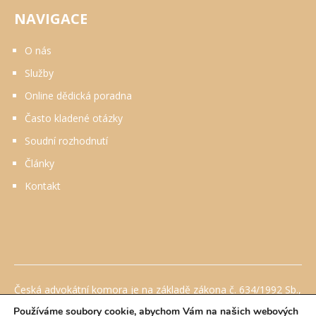
NAVIGACE
O nás
Služby
Online dědická poradna
Často kladené otázky
Soudní rozhodnutí
Články
Kontakt
Česká advokátní komora je na základě zákona č. 634/1992 Sb.,
o ochraně spotřebitele, ve znění pozdějších předpisů
Používáme soubory cookie, abychom Vám na našich webových