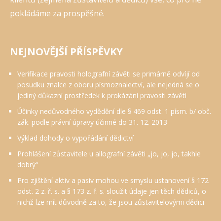
pokládáme za prospěšné.
NEJNOVĚJŠÍ PŘÍSPĚVKY
Verifikace pravosti holografní závěti se primárně odvíjí od
posudku znalce z oboru písmoznalectví, ale nejedná se o
jediný důkazní prostředek k prokázání pravosti závěti
Účinky nedůvodného vydědění dle § 469 odst. 1 písm. b/ obč.
zák. podle právní úpravy účinné do 31. 12. 2013
Výklad dohody o vypořádání dědictví
Prohlášení zůstavitele u allografní závěti „jo, jo, jo, takhle
dobrý“
Pro zjištění aktiv a pasiv mohou ve smyslu ustanovení § 172
odst. 2 z. ř. s. a § 173 z. ř. s. sloužit údaje jen těch dědiců, o
nichž lze mít důvodně za to, že jsou zůstavitelovými dědici