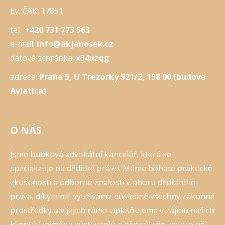
Ev. ČAK: 17851
tel.:
+420 731 773 563
e-mail:
info@akjanosek.cz
datová schránka:
x34uzqg
adresa:
Praha 5, U Trezorky 921/2, 158 00 (budova
Aviatica)
O NÁS
Jsme butiková advokátní kancelář, která se
specializuje na dědické právo. Máme bohaté praktické
zkušenosti a odborné znalosti v oboru dědického
práva, díky nimž využíváme důsledně všechny zákonné
prostředky a v jejich rámci uplatňujeme v zájmu našich
klientů (zejména zůstavitelů a dědiců) vše, co pro ně