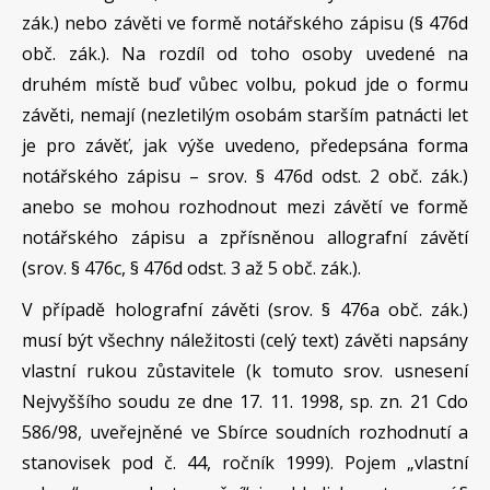
zák.) nebo závěti ve formě notářského zápisu (§ 476d
obč. zák.). Na rozdíl od toho osoby uvedené na
druhém místě buď vůbec volbu, pokud jde o formu
závěti, nemají (nezletilým osobám starším patnácti let
je pro závěť, jak výše uvedeno, předepsána forma
notářského zápisu – srov. § 476d odst. 2 obč. zák.)
anebo se mohou rozhodnout mezi závětí ve formě
notářského zápisu a zpřísněnou allografní závětí
(srov. § 476c, § 476d odst. 3 až 5 obč. zák.).
V případě holografní závěti (srov. § 476a obč. zák.)
musí být všechny náležitosti (celý text) závěti napsány
vlastní rukou zůstavitele (k tomuto srov. usnesení
Nejvyššího soudu ze dne 17. 11. 1998, sp. zn. 21 Cdo
586/98, uveřejněné ve Sbírce soudních rozhodnutí a
stanovisek pod č. 44, ročník 1999). Pojem „vlastní