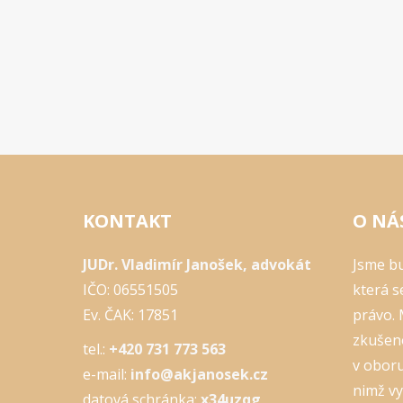
KONTAKT
O NÁ
JUDr. Vladimír Janošek, advokát
Jsme bu
IČO: 06551505
která s
Ev. ČAK: 17851
právo.
zkušeno
tel.:
+420 731 773 563
v oboru
e-mail:
info@akjanosek.cz
nimž v
datová schránka:
x34uzqg