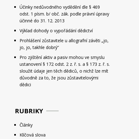
Účinky nedůvodného vydědění dle § 469
odst. 1 písm. b/ obč. zák. podle právní úpravy
účinné do 31. 12. 2013
Výklad dohody o vypořádání dědictví
Prohlášení zůstavitele u allografní závěti „jo,
jo, jo, takhle dobrý“
Pro zjištění aktiv a pasiv mohou ve smyslu
ustanovení § 172 odst. 2 z. ř. s. a § 173 z. ř. s.
sloužit údaje jen těch dědiců, o nichž lze mít
důvodně za to, že jsou zůstavitelovými
dědici
RUBRIKY
Články
Klíčová slova