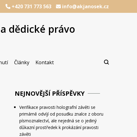
+420 731 773 563
info@akjanosek.cz
na dědické právo
cializací na dědické právo
Janošek, advokát
nutí
Články
Kontakt
NEJNOVĚJŠÍ PŘÍSPĚVKY
Verifikace pravosti holografní závěti se
primárně odvíjí od posudku znalce z oboru
písmoznalectví, ale nejedná se o jediný
důkazní prostředek k prokázání pravosti
závěti