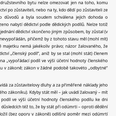
 družstevního bytu nelze omezovat jen na toho, komu
tví po zůstaviteli, nebo na ty, kdo dědí po zůstaviteli ze
o důvodů a byla soudem schválena jejich dohoda o
eno nabytí dědictví podle dědických podílů. Nelze totiž
ojednání dědictví skončeno jiným způsobem, by zůstal (v
nevypořádán, přičemž by z tohoto stavu měl (mohl mít)
ě majetku nemá jakékoliv právo; názor žalovaného, že
ctví „členský podíl“, aniž by se stal (mohl stát) členem
na „vypořádací podíl ve výši účetní hodnoty členského
oru v zákoně; zákon v žádné podobě takovéto „odbytné“
vídá za zůstavitelovy dluhy a za přiměřené náklady jeho
ého zákoníku). Kdyby stát měl – jak uvádí žalovaný – mít
podíl ve výši účetní hodnoty členského podílu ke dni
důsledcích též to, že by stát při odúmrti – oproti dědění
aložil (bez opory v zákoně) odlišný poměr mezi odúmrtí