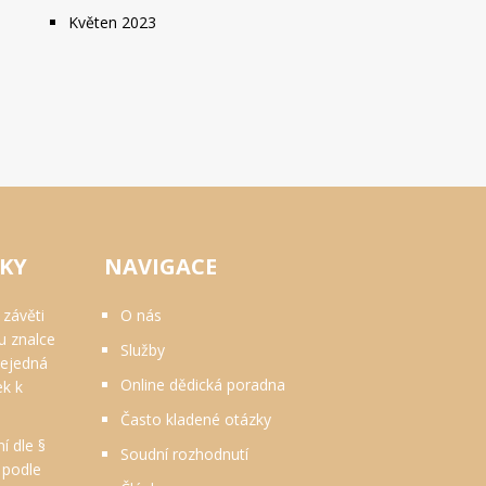
Květen 2023
VKY
NAVIGACE
 závěti
O nás
u znalce
Služby
nejedná
Online dědická poradna
ek k
Často kladené otázky
 dle §
Soudní rozhodnutí
. podle