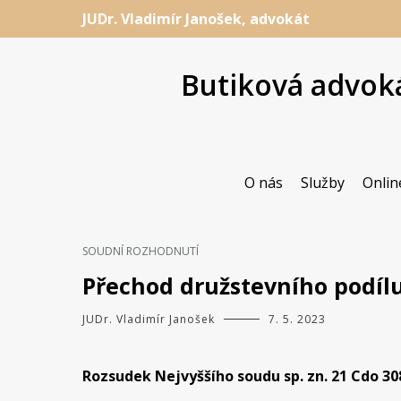
Přeskočit
JUDr. Vladimír Janošek, advokát
na
obsah
Butiková advoká
O nás
Služby
Onlin
SOUDNÍ ROZHODNUTÍ
Přechod družstevního podílu
JUDr. Vladimír Janošek
7. 5. 2023
Rozsudek Nejvyššího soudu sp. zn. 21 Cdo 308