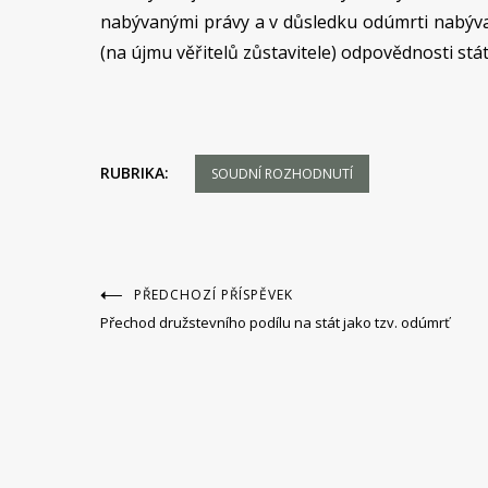
nabývanými právy a v důsledku odúmrti nabýva
(na újmu věřitelů zůstavitele) odpovědnosti stát
RUBRIKA:
SOUDNÍ ROZHODNUTÍ
Navigace
PŘEDCHOZÍ PŘÍSPĚVEK
Přechod družstevního podílu na stát jako tzv. odúmrť
pro
příspěvek