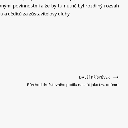
nými povinnostmi a že by tu nutně byl rozdílný rozsah
u a dědiců za zůstavitelovy dluhy.
DALŠÍ PŘÍSPĚVEK
Přechod družstevního podílu na stát jako tzv. odúmrť