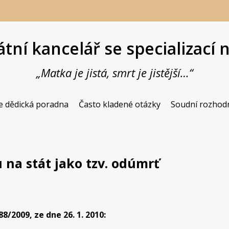
tní kancelář se specializací 
„Matka je jistá, smrt je jistější…“
Butiková advokátní kancelář se spe
JUDr. Vladimír 
e dědická poradna
Často kladené otázky
Soudní rozhod
 na stát jako tzv. odúmrť
8/2009, ze dne 26. 1. 2010: