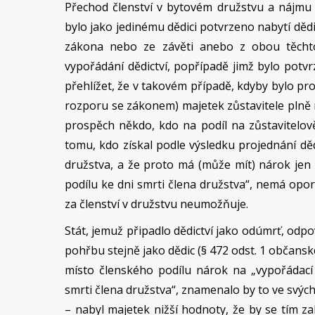
Přechod členství v bytovém družstvu a nájmu
bylo jako jedinému dědici potvrzeno nabytí dědic
zákona nebo ze závěti anebo z obou těcht
vypořádání dědictví, popřípadě jimž bylo potvrz
přehlížet, že v takovém případě, kdyby bylo pr
rozporu se zákonem) majetek zůstavitele plně 
prospěch někdo, kdo na podíl na zůstavitelov
tomu, kdo získal podle výsledku projednání dědi
družstva, a že proto má (může mít) nárok jen 
podílu ke dni smrti člena družstva“, nemá op
za členství v družstvu neumožňuje.
Stát, jemuž připadlo dědictví jako odúmrť, odpo
pohřbu stejně jako dědic (§ 472 odst. 1 občansk
místo členského podílu nárok na „vypořádací 
smrti člena družstva“, znamenalo by to ve svých 
– nabyl majetek nižší hodnoty, že by se tím z