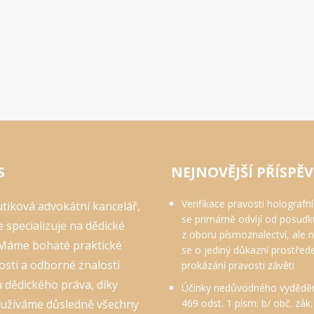
S
NEJNOVĚJŠÍ PŘÍSPĚ
Verifikace pravosti holografní
tiková advokátní kancelář,
se primárně odvíjí od posudk
e specializuje na dědické
z oboru písmoznalectví, ale 
 Máme bohaté praktické
se o jediný důkazní prostřed
sti a odborné znalosti
prokázání pravosti závěti
 dědického práva, díky
Účinky nedůvodného vydědění
yužíváme důsledně všechny
469 odst. 1 písm. b/ obč. zák