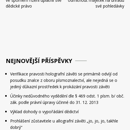
ve sporném řízení uplatnil své
odmítnout majetek na úhradu
příspěvek
dědické právo
své pohledávky
NEJNOVĚJŠÍ PŘÍSPĚVKY
Verifikace pravosti holografní závěti se primárně odvíjí od
posudku znalce z oboru písmoznalectví, ale nejedná se o
jediný důkazní prostředek k prokázání pravosti závěti
Účinky nedůvodného vydědění dle § 469 odst. 1 písm. b/ obč.
zák. podle právní úpravy účinné do 31. 12. 2013
Výklad dohody o vypořádání dědictví
Prohlášení zůstavitele u allografní závěti „jo, jo, jo, takhle
dobrý“