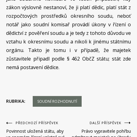
zákon výslovně nestanoví, že ji platí dědic, platí stát z
rozpočtových prostředků okresního soudu, neboť
notář jako soudní komisař provádí úkony v řízení o
dědictví z pověření soudu a je tedy z tohoto důvodu ve
vztahu k okresnímu soudu a nikoli k jinému státnímu
orgánu. Takto je tomu i v případě, že majetek
zůstavitele připadl podle § 462 ObčZ státu; stát zde
nemá postavení dědice.
RUBRIKA:
SOUDNÍ ROZHODNUTÍ
Navigace
PŘEDCHOZÍ PŘÍSPĚVEK
DALŠÍ PŘÍSPĚVEK
Povinnost uložená státu, aby
Právo vypravitele pohřbu
pro