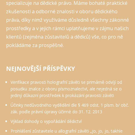
specializuje na dědické právo. Máme bohaté praktické
zkušenosti a odborné znalosti v oboru dědického
práva, díky nimž využíváme důsledně všechny zákonné
prostředky a v jejich rámci uplatňujeme v zájmu našich
klientů (zejména zůstavitelů a dědiců) vše, co pro ně
pokládáme za prospěšné.
NEJNOVĚJŠÍ PŘÍSPĚVKY
Verifikace pravosti holografní závěti se primárně odvíjí od
posudku znalce z oboru písmoznalectví, ale nejedná se o
jediný důkazní prostředek k prokázání pravosti závěti
Účinky nedůvodného vydědění dle § 469 odst. 1 písm. b/ obč.
zák. podle právní úpravy účinné do 31. 12. 2013
Výklad dohody o vypořádání dědictví
Prohlášení zůstavitele u allografní závěti „jo, jo, jo, takhle