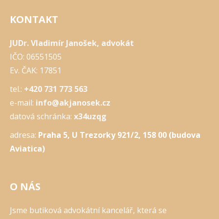
KONTAKT
JUDr. Vladimír Janošek, advokát
IČO: 06551505
Ev. ČAK: 17851
tel.:
+420 731 773 563
e-mail:
info@akjanosek.cz
datová schránka:
x34uzqg
adresa:
Praha 5, U Trezorky 921/2, 158 00 (budova
Aviatica)
O NÁS
Jsme butiková advokátní kancelář, která se