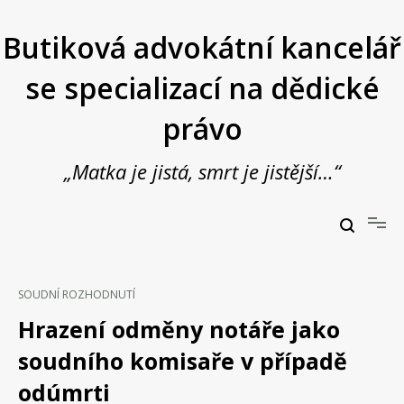
Přeskočit
na
Butiková advokátní kancelář
obsah
se specializací na dědické
právo
„Matka je jistá, smrt je jistější…“
Butiková advokátní kancelář se specializací na dědické právo
JUDr. Vladimír Janošek,
advokát
SOUDNÍ ROZHODNUTÍ
Hrazení odměny notáře jako
soudního komisaře v případě
odúmrti