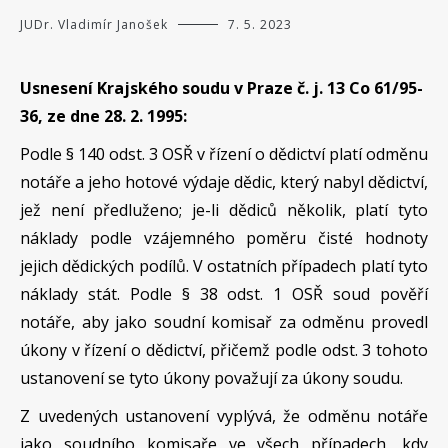
JUDr. Vladimír Janošek
7. 5. 2023
Usnesení Krajského soudu v Praze č. j. 13 Co 61/95-
36, ze dne 28. 2. 1995:
Podle § 140 odst. 3 OSŘ v řízení o dědictví platí odměnu
notáře a jeho hotové výdaje dědic, který nabyl dědictví,
jež není předluženo; je-li dědiců několik, platí tyto
náklady podle vzájemného poměru čisté hodnoty
jejich dědických podílů. V ostatních případech platí tyto
náklady stát. Podle § 38 odst. 1 OSŘ soud pověří
notáře, aby jako soudní komisař za odměnu provedl
úkony v řízení o dědictví, přičemž podle odst. 3 tohoto
ustanovení se tyto úkony považují za úkony soudu.
Z uvedených ustanovení vyplývá, že odměnu notáře
jako soudního komisaře ve všech případech, kdy