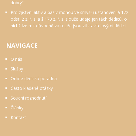
dobrý“
Pro zjištění aktiv a pasiv mohou ve smyslu ustanovení § 172
odst. 2 z. ř. s. a § 173 z. ř. s. sloužit údaje jen těch dědiců, o
nichž lze mít důvodně za to, že jsou zůstavitelovými dědici
NAVIGACE
O nás
Služby
Online dědická poradna
Často kladené otázky
Soudní rozhodnutí
Články
Kontakt