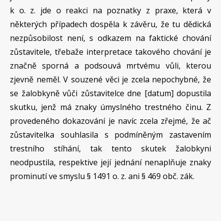
k o. z. jde o reakci na poznatky z praxe, která v
některých případech dospěla k závěru, že tu dědická
nezpůsobilost není, s odkazem na faktické chování
zůstavitele, třebaže interpretace takového chování je
značně sporná a podsouvá mrtvému vůli, kterou
zjevně neměl. V souzené věci je zcela nepochybné, že
se žalobkyně vůči zůstavitelce dne [datum] dopustila
skutku, jenž má znaky úmyslného trestného činu. Z
provedeného dokazování je navíc zcela zřejmé, že ač
zůstavitelka souhlasila s podmíněným zastavením
trestního stíhání, tak tento skutek žalobkyni
neodpustila, respektive její jednání nenaplňuje znaky
prominutí ve smyslu § 1491 o. z. ani § 469 obč. zák.