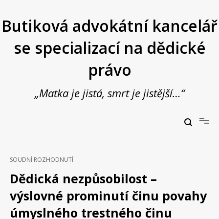
Přeskočit
na
Butiková advokátní kancelář
obsah
se specializací na dědické
právo
„Matka je jistá, smrt je jistější…“
Butiková advokátní kancelář se specializací na dědické právo
JUDr. Vladimír Janošek,
advokát
SOUDNÍ ROZHODNUTÍ
Dědická nezpůsobilost –
výslovné prominutí činu povahy
úmyslného trestného činu