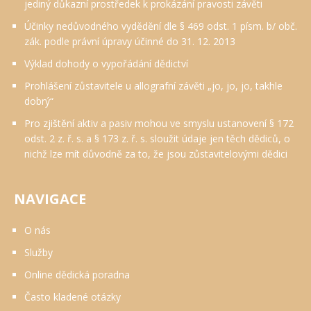
jediný důkazní prostředek k prokázání pravosti závěti
Účinky nedůvodného vydědění dle § 469 odst. 1 písm. b/ obč.
zák. podle právní úpravy účinné do 31. 12. 2013
Výklad dohody o vypořádání dědictví
Prohlášení zůstavitele u allografní závěti „jo, jo, jo, takhle
dobrý“
Pro zjištění aktiv a pasiv mohou ve smyslu ustanovení § 172
odst. 2 z. ř. s. a § 173 z. ř. s. sloužit údaje jen těch dědiců, o
nichž lze mít důvodně za to, že jsou zůstavitelovými dědici
NAVIGACE
O nás
Služby
Online dědická poradna
Často kladené otázky