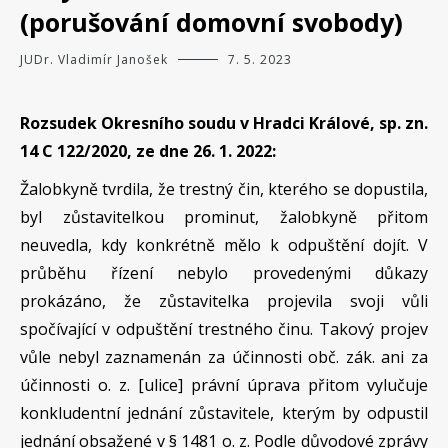
(porušování domovní svobody)
JUDr. Vladimír Janošek
7. 5. 2023
Rozsudek Okresního soudu v Hradci Králové, sp. zn.
14 C 122/2020, ze dne 26. 1. 2022:
Žalobkyně tvrdila, že trestný čin, kterého se dopustila,
byl zůstavitelkou prominut, žalobkyně přitom
neuvedla, kdy konkrétně mělo k odpuštění dojít. V
průběhu řízení nebylo provedenými důkazy
prokázáno, že zůstavitelka projevila svoji vůli
spočívající v odpuštění trestného činu. Takový projev
vůle nebyl zaznamenán za účinnosti obč. zák. ani za
účinnosti o. z. [ulice] právní úprava přitom vylučuje
konkludentní jednání zůstavitele, kterým by odpustil
jednání obsažené v § 1481 o. z. Podle důvodové zprávy