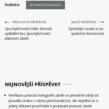
RUBRIKA:
SOUDNÍ ROZHODNUTÍ
Navigace
PŘEDCHOZÍ PŘÍSPĚVEK
DALŠÍ PŘÍSPĚVEK
Zpochybňování toliko důvodů
Spolužijící osoba a tzv.
pro
vydědění bez zpochybňování
společná domácnost
příspěvek
platnosti závěti
NEJNOVĚJŠÍ PŘÍSPĚVKY
Verifikace pravosti holografní závěti se primárně odvíjí od
posudku znalce z oboru písmoznalectví, ale nejedná se o
jediný důkazní prostředek k prokázání pravosti závěti