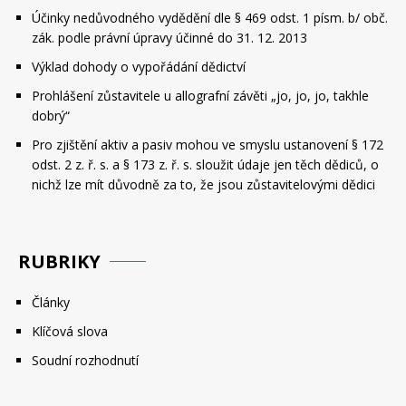
Účinky nedůvodného vydědění dle § 469 odst. 1 písm. b/ obč.
zák. podle právní úpravy účinné do 31. 12. 2013
Výklad dohody o vypořádání dědictví
Prohlášení zůstavitele u allografní závěti „jo, jo, jo, takhle
dobrý“
Pro zjištění aktiv a pasiv mohou ve smyslu ustanovení § 172
odst. 2 z. ř. s. a § 173 z. ř. s. sloužit údaje jen těch dědiců, o
nichž lze mít důvodně za to, že jsou zůstavitelovými dědici
RUBRIKY
Články
Klíčová slova
Soudní rozhodnutí