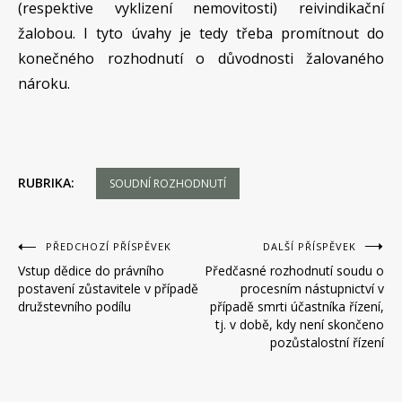
(respektive vyklizení nemovitosti) reivindikační
žalobou. I tyto úvahy je tedy třeba promítnout do
konečného rozhodnutí o důvodnosti žalovaného
nároku.
RUBRIKA:
SOUDNÍ ROZHODNUTÍ
Navigace
PŘEDCHOZÍ PŘÍSPĚVEK
DALŠÍ PŘÍSPĚVEK
Vstup dědice do právního
Předčasné rozhodnutí soudu o
pro
postavení zůstavitele v případě
procesním nástupnictví v
příspěvek
družstevního podílu
případě smrti účastníka řízení,
tj. v době, kdy není skončeno
pozůstalostní řízení