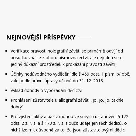
NEJNOVĚJŠÍ PŘÍSPĚVKY
Verifikace pravosti holografní závěti se primárně odvíjí od
posudku znalce z oboru písmoznalectví, ale nejedná se o
jediný důkazní prostředek k prokázání pravosti závěti
Účinky nedůvodného vydědění dle § 469 odst. 1 písm. b/ obč.
zák. podle právní úpravy účinné do 31. 12. 2013
Výklad dohody o vypořádání dědictví
Prohlášení zůstavitele u allografní závěti „jo, jo, jo, takhle
dobrý“
Pro zjištění aktiv a pasiv mohou ve smyslu ustanovení § 172
odst. 2 z. ř. s. a § 173 z. ř. s. sloužit údaje jen těch dědiců, o
nichž lze mít důvodně za to, že jsou zůstavitelovými dědici