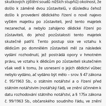
skutkových zjištění soudů nižších stupňů) okolnost, že
došlo k záměně dvou zůstavitelů, v důsledku čehož
došlo k provedení dědického řízení o nově najevo
vyšlém majetku po zůstaviteli, jenž tento majetek
nezanechal, a nebylo zahájeno dědické řízení po
zůstaviteli, do jehož pozůstalosti tento majetek
skutečně patřil. Tento postup sice ve vztahu k
dědicům po domnělém zůstaviteli měl za následek
vydání rozhodnutí, jež postrádá opory v hmotném
právu, ve vztahu k dědicům po zůstaviteli skutečném
však vedl k tomu, že usnesení o jejich dědictví vůbec
nebylo vydáno, ač vydáno být mělo – srov. § 47 zákona
č. 95/1963 Sb., o státním notářství a o řízení před
státním notářstvím (notářský řád), ve znění účinném k
datu rozhodování státního notářství, a § 175x zákona
č. 99/1963 Sb., občanského soudního řádu, ve znění