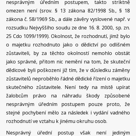
nesprávným úředním postupem, takto striktně
omezen není (srov. § 13 zákona 82/1998 Sb., § 18
zákona č. 58/1969 Sb., a dále závěry vyslovené např. v
rozsudku Nejvyššího soudu ze dne 16. 8. 2000, sp. zn.
25 Cdo 1099/1999). Okolnost, že rozhodnutí, jímž bylo
o majetku rozhodnuto jako o dědictví po odlišném
zůstaviteli, by za těchto okolností nemohlo obstát
jako správné, přitom nic nemění na tom, že skuteční
dědicové byli poškozeni již tím, že v důsledku záměny
zůstavitelů neproběhlo řádné dědické řízení o majetku
skutečného zůstavitele. Není tedy na místě upírat
žalobcům právo na náhradu škody způsobené
nesprávným úředním postupem pouze proto, že
stejné pochybení mělo za následek i vydání vadného
rozhodnutí ve vztahu k jinému okruhu osob.
Nesprávný úřední postup však není jediným