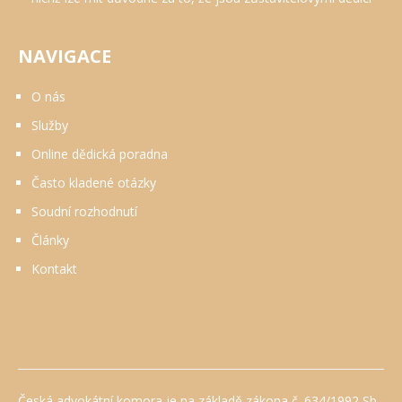
NAVIGACE
O nás
Služby
Online dědická poradna
Často kladené otázky
Soudní rozhodnutí
Články
Kontakt
Česká advokátní komora je na základě zákona č. 634/1992 Sb.,