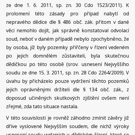
ze dne 1. 6. 2011, sp. zn. 30 Cdo 1523/2011). K
prolomení této zásady pro případ nabytí od
nepravého dědice dle § 486 obč. zák. přitom v dané
věci nemohlo dojít, jak správně konstatoval odvolací
soud, neboť v daném případě nebylo zpochybněno, že
by osoba, jíž byly pozemky přiřčeny v řízení vedeném
po jejich domnělém zůstaviteli, byla skutečnou
dědičkou po této osobě (srov. usnesení Nejvyššího
soudu ze dne 15. 3. 2011, sp. zn. 28 Cdo 2264/2009). V
úvahu by přicházelo pouze vydržení těchto pozemků
jejich oprávněnými držiteli dle § 134 obč. zák., z
doposud učiněných skutkových zjištění ovšem není
zřejmé, zda tato situace nastala.
V této souvislosti je rovněž záhodno zmínit závěry již
dříve vyslovené Nejvyšším soudem, dle nichž výroky
usnesení soudu vydaných v dědickém řízení, které se