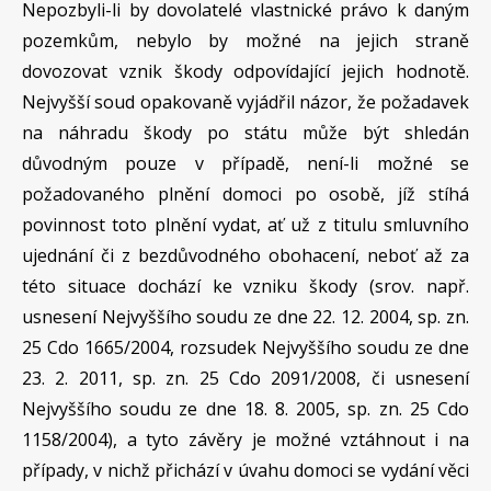
Nepozbyli-li by dovolatelé vlastnické právo k daným
pozemkům, nebylo by možné na jejich straně
dovozovat vznik škody odpovídající jejich hodnotě.
Nejvyšší soud opakovaně vyjádřil názor, že požadavek
na náhradu škody po státu může být shledán
důvodným pouze v případě, není-li možné se
požadovaného plnění domoci po osobě, jíž stíhá
povinnost toto plnění vydat, ať už z titulu smluvního
ujednání či z bezdůvodného obohacení, neboť až za
této situace dochází ke vzniku škody (srov. např.
usnesení Nejvyššího soudu ze dne 22. 12. 2004, sp. zn.
25 Cdo 1665/2004, rozsudek Nejvyššího soudu ze dne
23. 2. 2011, sp. zn. 25 Cdo 2091/2008, či usnesení
Nejvyššího soudu ze dne 18. 8. 2005, sp. zn. 25 Cdo
1158/2004), a tyto závěry je možné vztáhnout i na
případy, v nichž přichází v úvahu domoci se vydání věci