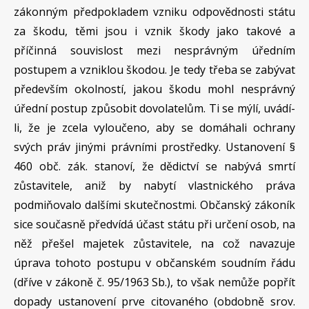
zákonným předpokladem vzniku odpovědnosti státu
za škodu, těmi jsou i vznik škody jako takové a
příčinná souvislost mezi nesprávným úředním
postupem a vzniklou škodou. Je tedy třeba se zabývat
především okolností, jakou škodu mohl nesprávný
úřední postup způsobit dovolatelům. Ti se mýlí, uvádí-
li, že je zcela vyloučeno, aby se domáhali ochrany
svých práv jinými právními prostředky. Ustanovení §
460 obč. zák. stanoví, že dědictví se nabývá smrtí
zůstavitele, aniž by nabytí vlastnického práva
podmiňovalo dalšími skutečnostmi. Občanský zákoník
sice současně předvídá účast státu při určení osob, na
něž přešel majetek zůstavitele, na což navazuje
úprava tohoto postupu v občanském soudním řádu
(dříve v zákoně č. 95/1963 Sb.), to však nemůže popřít
dopady ustanovení prve citovaného (obdobně srov.