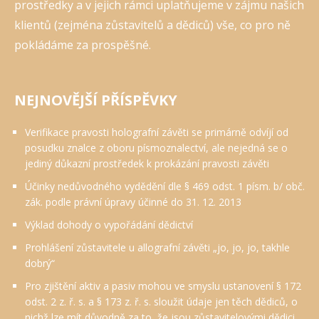
prostředky a v jejich rámci uplatňujeme v zájmu našich
klientů (zejména zůstavitelů a dědiců) vše, co pro ně
pokládáme za prospěšné.
NEJNOVĚJŠÍ PŘÍSPĚVKY
Verifikace pravosti holografní závěti se primárně odvíjí od
posudku znalce z oboru písmoznalectví, ale nejedná se o
jediný důkazní prostředek k prokázání pravosti závěti
Účinky nedůvodného vydědění dle § 469 odst. 1 písm. b/ obč.
zák. podle právní úpravy účinné do 31. 12. 2013
Výklad dohody o vypořádání dědictví
Prohlášení zůstavitele u allografní závěti „jo, jo, jo, takhle
dobrý“
Pro zjištění aktiv a pasiv mohou ve smyslu ustanovení § 172
odst. 2 z. ř. s. a § 173 z. ř. s. sloužit údaje jen těch dědiců, o
nichž lze mít důvodně za to, že jsou zůstavitelovými dědici