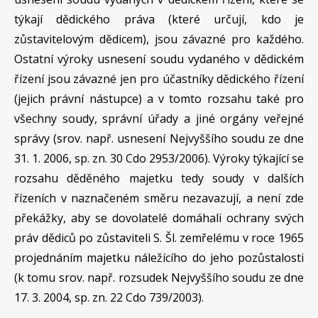
týkají dědického práva (které určují, kdo je
zůstavitelovým dědicem), jsou závazné pro každého.
Ostatní výroky usnesení soudu vydaného v dědickém
řízení jsou závazné jen pro účastníky dědického řízení
(jejich právní nástupce) a v tomto rozsahu také pro
všechny soudy, správní úřady a jiné orgány veřejné
správy (srov. např. usnesení Nejvyššího soudu ze dne
31. 1. 2006, sp. zn. 30 Cdo 2953/2006). Výroky týkající se
rozsahu děděného majetku tedy soudy v dalších
řízeních v naznačeném směru nezavazují, a není zde
překážky, aby se dovolatelé domáhali ochrany svých
práv dědiců po zůstaviteli S. Šl. zemřelému v roce 1965
projednáním majetku náležícího do jeho pozůstalosti
(k tomu srov. např. rozsudek Nejvyššího soudu ze dne
17. 3. 2004, sp. zn. 22 Cdo 739/2003).