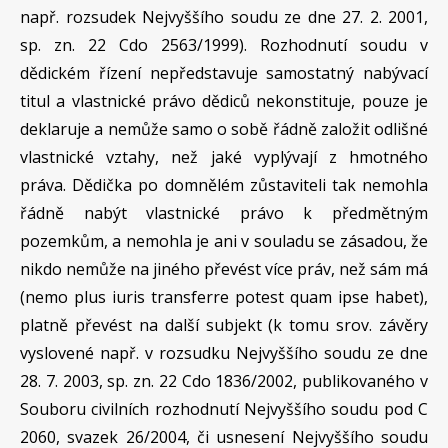
např. rozsudek Nejvyššího soudu ze dne 27. 2. 2001,
sp. zn. 22 Cdo 2563/1999). Rozhodnutí soudu v
dědickém řízení nepředstavuje samostatný nabývací
titul a vlastnické právo dědiců nekonstituje, pouze je
deklaruje a nemůže samo o sobě řádně založit odlišné
vlastnické vztahy, než jaké vyplývají z hmotného
práva. Dědička po domnělém zůstaviteli tak nemohla
řádně nabýt vlastnické právo k předmětným
pozemkům, a nemohla je ani v souladu se zásadou, že
nikdo nemůže na jiného převést více práv, než sám má
(nemo plus iuris transferre potest quam ipse habet),
platně převést na další subjekt (k tomu srov. závěry
vyslovené např. v rozsudku Nejvyššího soudu ze dne
28. 7. 2003, sp. zn. 22 Cdo 1836/2002, publikovaného v
Souboru civilních rozhodnutí Nejvyššího soudu pod C
2060, svazek 26/2004, či usnesení Nejvyššího soudu