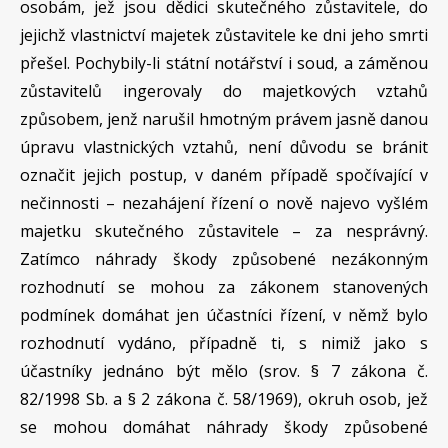
osobám, jež jsou dědici skutečného zůstavitele, do
jejichž vlastnictví majetek zůstavitele ke dni jeho smrti
přešel. Pochybily-li státní notářství i soud, a záměnou
zůstavitelů ingerovaly do majetkových vztahů
způsobem, jenž narušil hmotným právem jasně danou
úpravu vlastnických vztahů, není důvodu se bránit
označit jejich postup, v daném případě spočívající v
nečinnosti – nezahájení řízení o nově najevo vyšlém
majetku skutečného zůstavitele – za nesprávný.
Zatímco náhrady škody způsobené nezákonným
rozhodnutí se mohou za zákonem stanovených
podmínek domáhat jen účastníci řízení, v němž bylo
rozhodnutí vydáno, případně ti, s nimiž jako s
účastníky jednáno být mělo (srov. § 7 zákona č.
82/1998 Sb. a § 2 zákona č. 58/1969), okruh osob, jež
se mohou domáhat náhrady škody způsobené