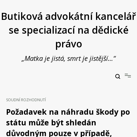
Přeskočit
na
Butiková advokátní kancelář
obsah
se specializací na dědické
právo
„Matka je jistá, smrt je jistější…“
Butiková advokátní kancelář se specializací na dědické právo
JUDr. Vladimír Janošek,
advokát
SOUDNÍ ROZHODNUTÍ
Požadavek na náhradu škody po
státu může být shledán
důvodným pouze v případě,