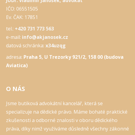
JUDr. Vladimír Janošek, advokát
IČO: 06551505
Ev. ČAK: 17851
tel.:
+420 731 773 563
e-mail:
info@akjanosek.cz
datová schránka:
x34uzqg
adresa:
Praha 5, U Trezorky 921/2, 158 00 (budova
Aviatica)
O NÁS
Jsme butiková advokátní kancelář, která se
specializuje na dědické právo. Máme bohaté praktické
zkušenosti a odborné znalosti v oboru dědického
práva, díky nimž využíváme důsledně všechny zákonné