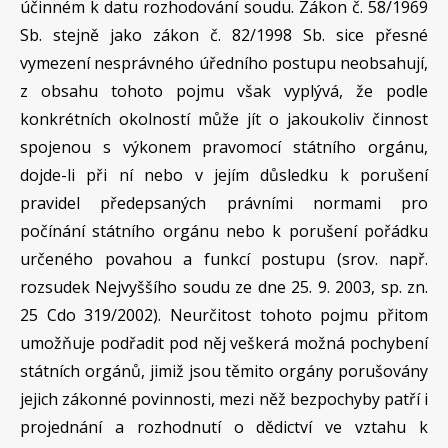
účinném k datu rozhodování soudu. Zákon č. 58/1969
Sb. stejně jako zákon č. 82/1998 Sb. sice přesné
vymezení nesprávného úředního postupu neobsahují,
z obsahu tohoto pojmu však vyplývá, že podle
konkrétních okolností může jít o jakoukoliv činnost
spojenou s výkonem pravomocí státního orgánu,
dojde-li při ní nebo v jejím důsledku k porušení
pravidel předepsaných právními normami pro
počínání státního orgánu nebo k porušení pořádku
určeného povahou a funkcí postupu (srov. např.
rozsudek Nejvyššího soudu ze dne 25. 9. 2003, sp. zn.
25 Cdo 319/2002). Neurčitost tohoto pojmu přitom
umožňuje podřadit pod něj veškerá možná pochybení
státních orgánů, jimiž jsou těmito orgány porušovány
jejich zákonné povinnosti, mezi něž bezpochyby patří i
projednání a rozhodnutí o dědictví ve vztahu k