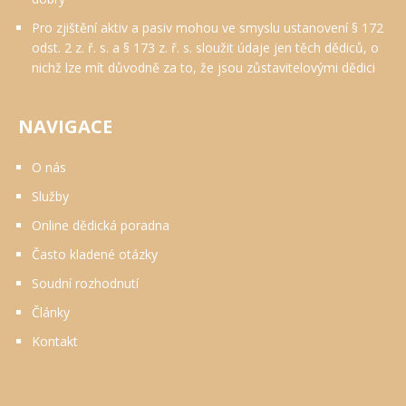
Pro zjištění aktiv a pasiv mohou ve smyslu ustanovení § 172
odst. 2 z. ř. s. a § 173 z. ř. s. sloužit údaje jen těch dědiců, o
nichž lze mít důvodně za to, že jsou zůstavitelovými dědici
NAVIGACE
O nás
Služby
Online dědická poradna
Často kladené otázky
Soudní rozhodnutí
Články
Kontakt