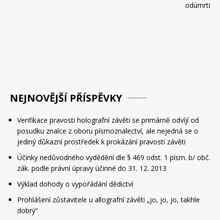
příspěvek
odúmrti
NEJNOVĚJŠÍ PŘÍSPĚVKY
Verifikace pravosti holografní závěti se primárně odvíjí od
posudku znalce z oboru písmoznalectví, ale nejedná se o
jediný důkazní prostředek k prokázání pravosti závěti
Účinky nedůvodného vydědění dle § 469 odst. 1 písm. b/ obč.
zák. podle právní úpravy účinné do 31. 12. 2013
Výklad dohody o vypořádání dědictví
Prohlášení zůstavitele u allografní závěti „jo, jo, jo, takhle
dobrý“