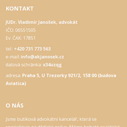
KONTAKT
JUDr. Vladimír Janošek, advokát
IČO: 06551505
Ev. ČAK: 17851
tel.:
+420 731 773 563
e-mail:
info@akjanosek.cz
datová schránka:
x34uzqg
adresa:
Praha 5, U Trezorky 921/2, 158 00 (budova
Aviatica)
O NÁS
Jsme butiková advokátní kancelář, která se