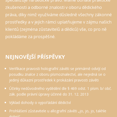
specializuje na dědické právo. Máme bohaté praktické
zkušenosti a odborné znalosti v oboru dědického
práva, díky nimž využíváme důsledně všechny zákonné
prostředky a v jejich rámci uplatňujeme v zájmu našich
klientů (zejména zůstavitelů a dědiců) vše, co pro ně
pokládáme za prospěšné.
NEJNOVĚJŠÍ PŘÍSPĚVKY
Verifikace pravosti holografní závěti se primárně odvíjí od
posudku znalce z oboru písmoznalectví, ale nejedná se o
jediný důkazní prostředek k prokázání pravosti závěti
Účinky nedůvodného vydědění dle § 469 odst. 1 písm. b/ obč.
zák. podle právní úpravy účinné do 31. 12. 2013
Výklad dohody o vypořádání dědictví
Prohlášení zůstavitele u allografní závěti „jo, jo, jo, takhle
dobrý“