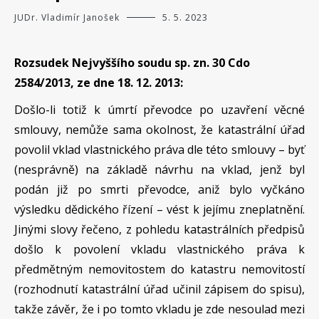
JUDr. Vladimír Janošek
5. 5. 2023
Rozsudek Nejvyššího soudu sp. zn. 30 Cdo
2584/2013, ze dne 18. 12. 2013:
Došlo-li totiž k úmrtí převodce po uzavření věcné
smlouvy, nemůže sama okolnost, že katastrální úřad
povolil vklad vlastnického práva dle této smlouvy – byť
(nesprávně) na základě návrhu na vklad, jenž byl
podán již po smrti převodce, aniž bylo vyčkáno
výsledku dědického řízení – vést k jejímu zneplatnění.
Jinými slovy řečeno, z pohledu katastrálních předpisů
došlo k povolení vkladu vlastnického práva k
předmětným nemovitostem do katastru nemovitostí
(rozhodnutí katastrální úřad učinil zápisem do spisu),
takže závěr, že i po tomto vkladu je zde nesoulad mezi