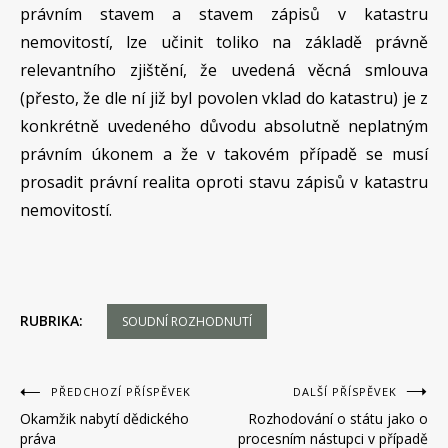
právním stavem a stavem zápisů v katastru
nemovitostí, lze učinit toliko na základě právně
relevantního zjištění, že uvedená věcná smlouva
(přesto, že dle ní již byl povolen vklad do katastru) je z
konkrétně uvedeného důvodu absolutně neplatným
právním úkonem a že v takovém případě se musí
prosadit právní realita oproti stavu zápisů v katastru
nemovitostí.
RUBRIKA:
SOUDNÍ ROZHODNUTÍ
Navigace
PŘEDCHOZÍ PŘÍSPĚVEK
DALŠÍ PŘÍSPĚVEK
Okamžik nabytí dědického
Rozhodování o státu jako o
pro
práva
procesním nástupci v případě