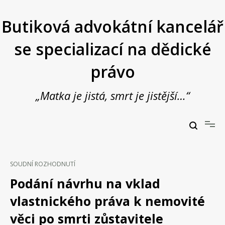
Přeskočit
na
Butiková advokátní kancelář
obsah
se specializací na dědické
právo
„Matka je jistá, smrt je jistější…“
Butiková advokátní kancelář se specializací na dědické právo
JUDr. Vladimír Janošek,
advokát
SOUDNÍ ROZHODNUTÍ
Podání návrhu na vklad
vlastnického práva k nemovité
věci po smrti zůstavitele