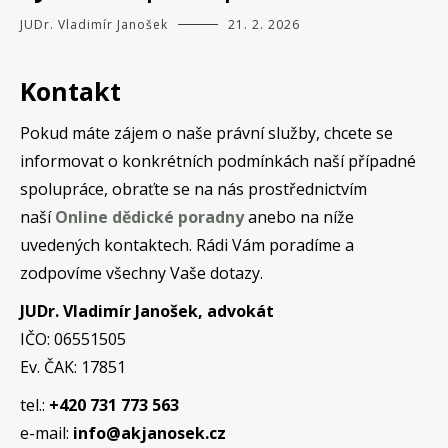
JUDr. Vladimír Janošek
21. 2. 2026
Kontakt
Pokud máte zájem o naše právní služby, chcete se
informovat o konkrétních podmínkách naší případné
spolupráce, obraťte se na nás prostřednictvím
naší
Online dědické poradny
anebo na níže
uvedených kontaktech. Rádi Vám poradíme a
zodpovíme všechny Vaše dotazy.
JUDr. Vladimír Janošek, advokát
IČO: 06551505
Ev. ČAK: 17851
tel.:
+420 731 773 563
e-mail:
info@akjanosek.cz