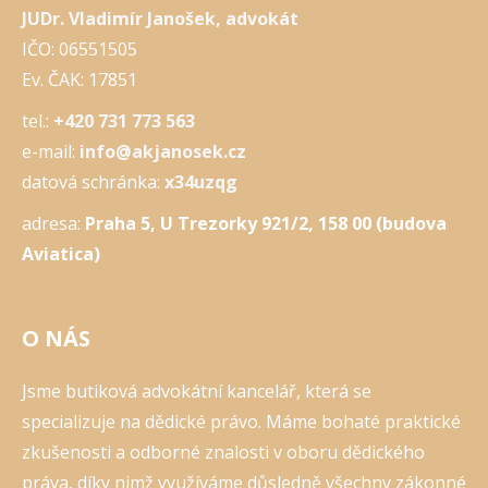
JUDr. Vladimír Janošek, advokát
IČO: 06551505
Ev. ČAK: 17851
tel.:
+420 731 773 563
e-mail:
info@akjanosek.cz
datová schránka:
x34uzqg
adresa:
Praha 5, U Trezorky 921/2, 158 00 (budova
Aviatica)
O NÁS
Jsme butiková advokátní kancelář, která se
specializuje na dědické právo. Máme bohaté praktické
zkušenosti a odborné znalosti v oboru dědického
práva, díky nimž využíváme důsledně všechny zákonné