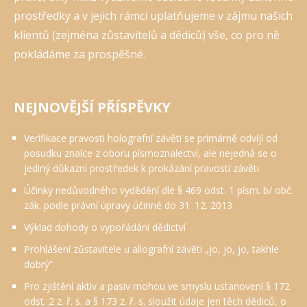
prostředky a v jejich rámci uplatňujeme v zájmu našich
klientů (zejména zůstavitelů a dědiců) vše, co pro ně
pokládáme za prospěšné.
NEJNOVĚJŠÍ PŘÍSPĚVKY
Verifikace pravosti holografní závěti se primárně odvíjí od
posudku znalce z oboru písmoznalectví, ale nejedná se o
jediný důkazní prostředek k prokázání pravosti závěti
Účinky nedůvodného vydědění dle § 469 odst. 1 písm. b/ obč.
zák. podle právní úpravy účinné do 31. 12. 2013
Výklad dohody o vypořádání dědictví
Prohlášení zůstavitele u allografní závěti „jo, jo, jo, takhle
dobrý“
Pro zjištění aktiv a pasiv mohou ve smyslu ustanovení § 172
odst. 2 z. ř. s. a § 173 z. ř. s. sloužit údaje jen těch dědiců, o