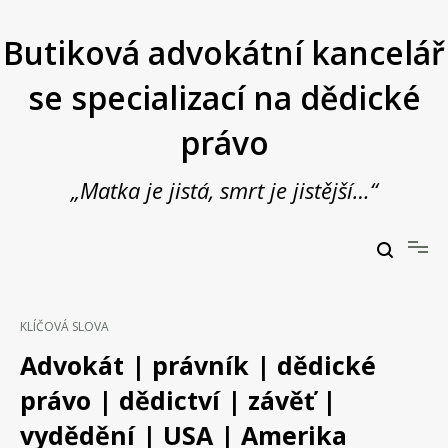
Přeskočit
na
Butiková advokátní kancelář
obsah
se specializací na dědické
právo
„Matka je jistá, smrt je jistější…“
Butiková advokátní kancelář se specializací na dědické právo
JUDr. Vladimír Janošek,
advokát
KLÍČOVÁ SLOVA
Advokát | právník | dědické
právo | dědictví | závěť |
vydědění | USA | Amerika