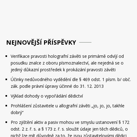
NEJNOVĚJŠÍ PŘÍSPĚVKY
Verifikace pravosti holografní závěti se primárně odvíjí od
posudku znalce z oboru písmoznalectví, ale nejedná se o
jediný důkazní prostředek k prokázání pravosti závěti
Účinky nedůvodného vydědění dle § 469 odst. 1 písm. b/ obč.
zák. podle právní úpravy účinné do 31. 12. 2013
Výklad dohody o vypořádání dědictví
Prohlášení zůstavitele u allografní závěti „jo, jo, jo, takhle
dobrý“
Pro zjištění aktiv a pasiv mohou ve smyslu ustanovení § 172
odst. 2 z. ř. s. a § 173 z. ř. s. sloužit údaje jen těch dědiců, o
nichž lze mít důvodně za to, že jsou zůstavitelovými dědici