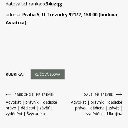
datová schránka:
x34uzqg
adresa:
Praha 5, U Trezorky 921/2, 158 00 (budova
Aviatica)
RUBRIKA:
KLÍČOVÁ SLOVA
Navigace
PŘEDCHOZÍ PŘÍSPĚVEK
DALŠÍ PŘÍSPĚVEK
Advokát | právník | dědické
Advokát | právník | dědické
pro
právo | dědictví | závěť |
právo | dědictví | závěť |
příspěvek
vydědění | Švýcarsko
vydědění | Ukrajina