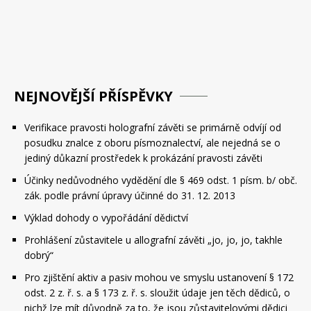
NEJNOVĚJŠÍ PŘÍSPĚVKY
Verifikace pravosti holografní závěti se primárně odvíjí od
posudku znalce z oboru písmoznalectví, ale nejedná se o
jediný důkazní prostředek k prokázání pravosti závěti
Účinky nedůvodného vydědění dle § 469 odst. 1 písm. b/ obč.
zák. podle právní úpravy účinné do 31. 12. 2013
Výklad dohody o vypořádání dědictví
Prohlášení zůstavitele u allografní závěti „jo, jo, jo, takhle
dobrý“
Pro zjištění aktiv a pasiv mohou ve smyslu ustanovení § 172
odst. 2 z. ř. s. a § 173 z. ř. s. sloužit údaje jen těch dědiců, o
nichž lze mít důvodně za to, že jsou zůstavitelovými dědici