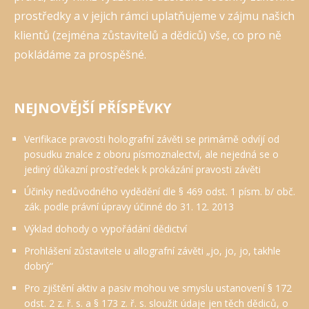
prostředky a v jejich rámci uplatňujeme v zájmu našich
klientů (zejména zůstavitelů a dědiců) vše, co pro ně
pokládáme za prospěšné.
NEJNOVĚJŠÍ PŘÍSPĚVKY
Verifikace pravosti holografní závěti se primárně odvíjí od
posudku znalce z oboru písmoznalectví, ale nejedná se o
jediný důkazní prostředek k prokázání pravosti závěti
Účinky nedůvodného vydědění dle § 469 odst. 1 písm. b/ obč.
zák. podle právní úpravy účinné do 31. 12. 2013
Výklad dohody o vypořádání dědictví
Prohlášení zůstavitele u allografní závěti „jo, jo, jo, takhle
dobrý“
Pro zjištění aktiv a pasiv mohou ve smyslu ustanovení § 172
odst. 2 z. ř. s. a § 173 z. ř. s. sloužit údaje jen těch dědiců, o