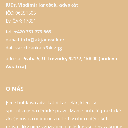
JUDr. Vladimír Janošek, advokát
IČO: 06551505
Ev. ČAK: 17851
tel.:
+420 731 773 563
e-mail:
info@akjanosek.cz
datová schránka:
x34uzqg
adresa:
Praha 5, U Trezorky 921/2, 158 00 (budova
Aviatica)
O NÁS
Jsme butiková advokátní kancelář, která se
specializuje na dědické právo. Máme bohaté praktické
zkušenosti a odborné znalosti v oboru dědického
práva, díky nimž využíváme důsledně všechny zákonné