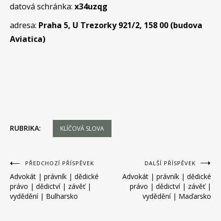
datová schránka:
x34uzqg
adresa:
Praha 5, U Trezorky 921/2, 158 00 (budova
Aviatica)
RUBRIKA:
KLÍČOVÁ SLOVA
Navigace
PŘEDCHOZÍ PŘÍSPĚVEK
DALŠÍ PŘÍSPĚVEK
Advokát | právník | dědické
Advokát | právník | dědické
pro
právo | dědictví | závěť |
právo | dědictví | závěť |
příspěvek
vydědění | Bulharsko
vydědění | Maďarsko