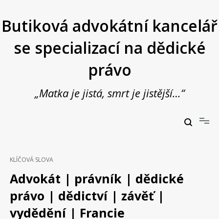
Přeskočit
na
Butiková advokátní kancelář
obsah
se specializací na dědické
právo
„Matka je jistá, smrt je jistější…“
Butiková advokátní kancelář se specializací na dědické právo
JUDr. Vladimír Janošek,
advokát
KLÍČOVÁ SLOVA
Advokát | právník | dědické
právo | dědictví | závěť |
vydědění | Francie