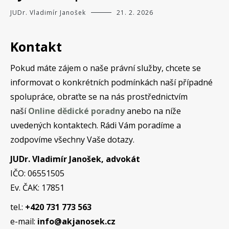
JUDr. Vladimír Janošek
21. 2. 2026
Kontakt
Pokud máte zájem o naše právní služby, chcete se
informovat o konkrétních podmínkách naší případné
spolupráce, obraťte se na nás prostřednictvím
naší
Online dědické poradny
anebo na níže
uvedených kontaktech. Rádi Vám poradíme a
zodpovíme všechny Vaše dotazy.
JUDr. Vladimír Janošek, advokát
IČO: 06551505
Ev. ČAK: 17851
tel.:
+420 731 773 563
e-mail:
info@akjanosek.cz