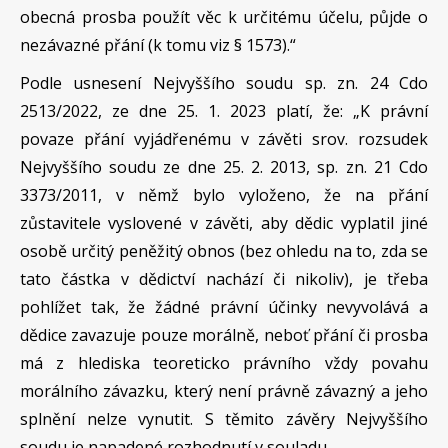
obecná prosba použít věc k určitému účelu, půjde o
nezávazné přání (k tomu viz § 1573).“
Podle usnesení Nejvyššího soudu sp. zn. 24 Cdo
2513/2022, ze dne 25. 1. 2023 platí, že: „K právní
povaze přání vyjádřenému v závěti srov. rozsudek
Nejvyššího soudu ze dne 25. 2. 2013, sp. zn. 21 Cdo
3373/2011, v němž bylo vyloženo, že na přání
zůstavitele vyslovené v závěti, aby dědic vyplatil jiné
osobě určitý peněžitý obnos (bez ohledu na to, zda se
tato částka v dědictví nachází či nikoliv), je třeba
pohlížet tak, že žádné právní účinky nevyvolává a
dědice zavazuje pouze morálně, neboť přání či prosba
má z hlediska teoreticko právního vždy povahu
morálního závazku, který není právně závazný a jeho
splnění nelze vynutit. S těmito závěry Nejvyššího
soudu je napadené rozhodnutí v souladu.