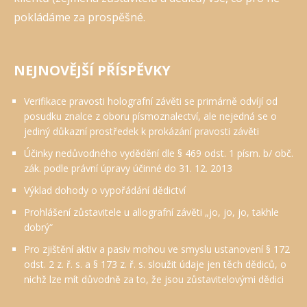
pokládáme za prospěšné.
NEJNOVĚJŠÍ PŘÍSPĚVKY
Verifikace pravosti holografní závěti se primárně odvíjí od
posudku znalce z oboru písmoznalectví, ale nejedná se o
jediný důkazní prostředek k prokázání pravosti závěti
Účinky nedůvodného vydědění dle § 469 odst. 1 písm. b/ obč.
zák. podle právní úpravy účinné do 31. 12. 2013
Výklad dohody o vypořádání dědictví
Prohlášení zůstavitele u allografní závěti „jo, jo, jo, takhle
dobrý“
Pro zjištění aktiv a pasiv mohou ve smyslu ustanovení § 172
odst. 2 z. ř. s. a § 173 z. ř. s. sloužit údaje jen těch dědiců, o
nichž lze mít důvodně za to, že jsou zůstavitelovými dědici