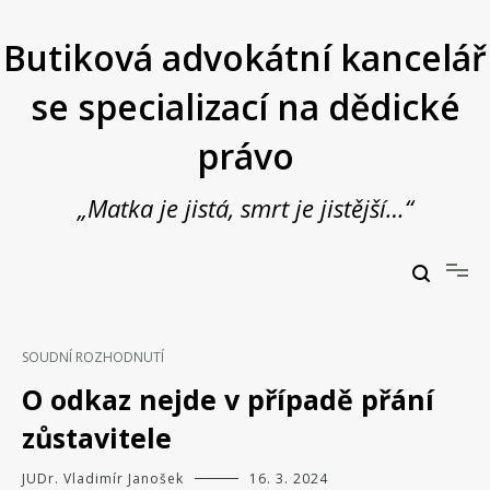
Přeskočit
na
Butiková advokátní kancelář
obsah
se specializací na dědické
právo
„Matka je jistá, smrt je jistější…“
Butiková advokátní kancelář se specializací na dědické právo
JUDr. Vladimír Janošek,
advokát
SOUDNÍ ROZHODNUTÍ
O odkaz nejde v případě přání
zůstavitele
JUDr. Vladimír Janošek
16. 3. 2024