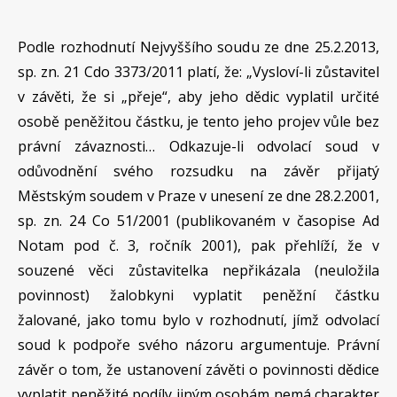
Podle rozhodnutí Nejvyššího soudu ze dne 25.2.2013,
sp. zn. 21 Cdo 3373/2011 platí, že: „Vysloví-li zůstavitel
v závěti, že si „přeje“, aby jeho dědic vyplatil určité
osobě peněžitou částku, je tento jeho projev vůle bez
právní závaznosti… Odkazuje-li odvolací soud v
odůvodnění svého rozsudku na závěr přijatý
Městským soudem v Praze v unesení ze dne 28.2.2001,
sp. zn. 24 Co 51/2001 (publikovaném v časopise Ad
Notam pod č. 3, ročník 2001), pak přehlíží, že v
souzené věci zůstavitelka nepřikázala (neuložila
povinnost) žalobkyni vyplatit peněžní částku
žalované, jako tomu bylo v rozhodnutí, jímž odvolací
soud k podpoře svého názoru argumentuje. Právní
závěr o tom, že ustanovení závěti o povinnosti dědice
vyplatit peněžité podíly jiným osobám nemá charakter