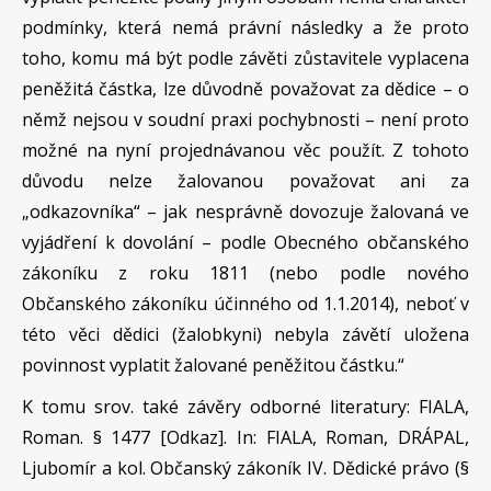
podmínky, která nemá právní následky a že proto
toho, komu má být podle závěti zůstavitele vyplacena
peněžitá částka, lze důvodně považovat za dědice – o
němž nejsou v soudní praxi pochybnosti – není proto
možné na nyní projednávanou věc použít. Z tohoto
důvodu nelze žalovanou považovat ani za
„odkazovníka“ – jak nesprávně dovozuje žalovaná ve
vyjádření k dovolání – podle Obecného občanského
zákoníku z roku 1811 (nebo podle nového
Občanského zákoníku účinného od 1.1.2014), neboť v
této věci dědici (žalobkyni) nebyla závětí uložena
povinnost vyplatit žalované peněžitou částku.“
K tomu srov. také závěry odborné literatury: FIALA,
Roman. § 1477 [Odkaz]. In: FIALA, Roman, DRÁPAL,
Ljubomír a kol. Občanský zákoník IV. Dědické právo (§