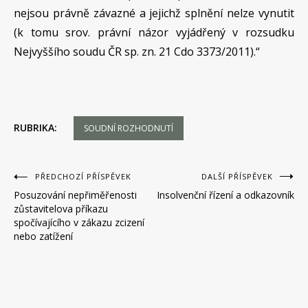
nejsou právně závazné a jejichž splnění nelze vynutit
(k tomu srov. právní názor vyjádřený v rozsudku
Nejvyššího soudu ČR sp. zn. 21 Cdo 3373/2011).“
RUBRIKA:
SOUDNÍ ROZHODNUTÍ
Navigace
PŘEDCHOZÍ PŘÍSPĚVEK
DALŠÍ PŘÍSPĚVEK
Posuzování nepřiměřenosti
Insolvenční řízení a odkazovník
pro
zůstavitelova příkazu
příspěvek
spočívajícího v zákazu zcizení
nebo zatížení