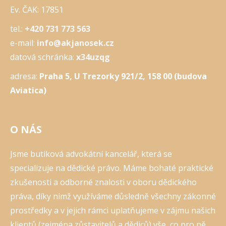
Ev. ČAK: 17851
tel.:
+420 731 773 563
e-mail:
info@akjanosek.cz
datová schránka:
x34uzqg
adresa:
Praha 5, U Trezorky 921/2, 158 00 (budova
Aviatica)
O NÁS
Jsme butiková advokátní kancelář, která se
specializuje na dědické právo. Máme bohaté praktické
zkušenosti a odborné znalosti v oboru dědického
práva, díky nimž využíváme důsledně všechny zákonné
prostředky a v jejich rámci uplatňujeme v zájmu našich
klientů (zejména zůstavitelů a dědiců) vše, co pro ně