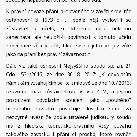
K právní povaze přání projeveného v závěti srov. též
ustanovení § 1573 o. z., podle nějž vysloví-li se
zůstavitel o účelu, ke kterému něco někomu
zanechává, ale neuloží-li povinnost k tomuto účelu
zanechané věci použít, hledí se na jeho projev vůle
jako na přání bez právní závaznosti.“
Dále viz také usnesení Nejvyššího soudu sp. zn. 21
Cdo 1531/2016, ze dne 30. 8. 2017: „K dovolacím
námitkám vztahujícím se ke smlouvě ze dne 10.7.2013,
uzavřené mezi zůstavitelkou, V. V.a Ž. V., a jejímu
posouzení odvolacím soudem jako „pouhého“
morálního závazku považuje dovolací soud za
nezbytné uvést, že podle ustálené judikatury soudů
má z hlediska teoreticko-právního vždy povahu
takového závazku i přání či prosba, které rovněž