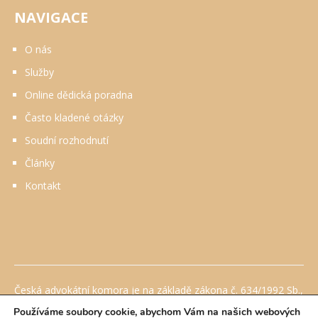
NAVIGACE
O nás
Služby
Online dědická poradna
Často kladené otázky
Soudní rozhodnutí
Články
Kontakt
Česká advokátní komora je na základě zákona č. 634/1992 Sb.,
o ochraně spotřebitele, ve znění pozdějších předpisů
Používáme soubory cookie, abychom Vám na našich webových