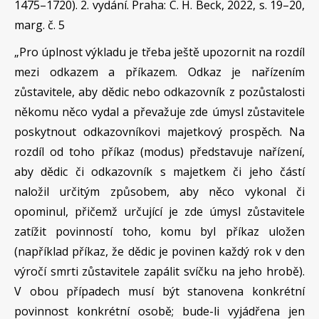
1475–1720). 2. vydání. Praha: C. H. Beck, 2022, s. 19–20,
marg. č. 5
„Pro úplnost výkladu je třeba ještě upozornit na rozdíl
mezi odkazem a příkazem. Odkaz je nařízením
zůstavitele, aby dědic nebo odkazovník z pozůstalosti
někomu něco vydal a převažuje zde úmysl zůstavitele
poskytnout odkazovníkovi majetkový prospěch. Na
rozdíl od toho příkaz (modus) představuje nařízení,
aby dědic či odkazovník s majetkem či jeho částí
naložil určitým způsobem, aby něco vykonal či
opominul, přičemž určující je zde úmysl zůstavitele
zatížit povinností toho, komu byl příkaz uložen
(například příkaz, že dědic je povinen každý rok v den
výročí smrti zůstavitele zapálit svíčku na jeho hrobě).
V obou případech musí být stanovena konkrétní
povinnost konkrétní osobě; bude-li vyjádřena jen