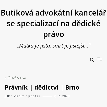
Přeskočit
na
Butiková advokátní kancelář
obsah
se specializací na dědické
právo
„Matka je jistá, smrt je jistější…“
Butiková advokátní kancelář se specializací na dědické právo
JUDr. Vladimír Janošek,
advokát
KLÍČOVÁ SLOVA
Právník | dědictví | Brno
JUDr. Vladimír Janošek
6. 7. 2023