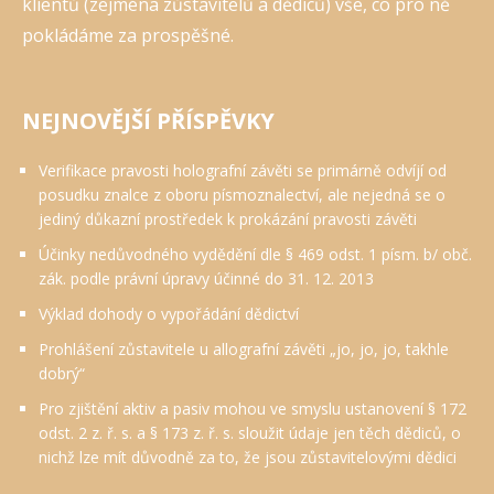
klientů (zejména zůstavitelů a dědiců) vše, co pro ně
pokládáme za prospěšné.
NEJNOVĚJŠÍ PŘÍSPĚVKY
Verifikace pravosti holografní závěti se primárně odvíjí od
posudku znalce z oboru písmoznalectví, ale nejedná se o
jediný důkazní prostředek k prokázání pravosti závěti
Účinky nedůvodného vydědění dle § 469 odst. 1 písm. b/ obč.
zák. podle právní úpravy účinné do 31. 12. 2013
Výklad dohody o vypořádání dědictví
Prohlášení zůstavitele u allografní závěti „jo, jo, jo, takhle
dobrý“
Pro zjištění aktiv a pasiv mohou ve smyslu ustanovení § 172
odst. 2 z. ř. s. a § 173 z. ř. s. sloužit údaje jen těch dědiců, o
nichž lze mít důvodně za to, že jsou zůstavitelovými dědici