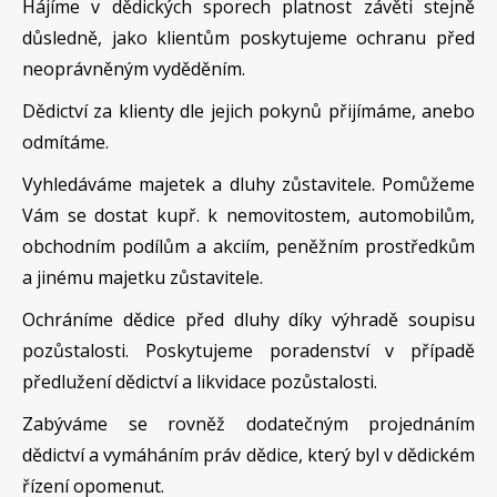
Hájíme v dědických sporech platnost závěti stejně
důsledně, jako klientům poskytujeme ochranu před
neoprávněným vyděděním.
Dědictví za klienty dle jejich pokynů přijímáme, anebo
odmítáme.
Vyhledáváme majetek a dluhy zůstavitele. Pomůžeme
Vám se dostat kupř. k nemovitostem, automobilům,
obchodním podílům a akciím, peněžním prostředkům
a jinému majetku zůstavitele.
Ochráníme dědice před dluhy díky výhradě soupisu
pozůstalosti. Poskytujeme poradenství v případě
předlužení dědictví a likvidace pozůstalosti.
Zabýváme se rovněž dodatečným projednáním
dědictví a vymáháním práv dědice, který byl v dědickém
řízení opomenut.