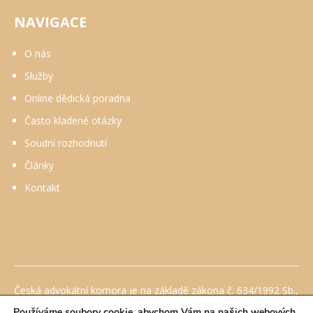
NAVIGACE
O nás
Služby
Online dědická poradna
Často kladené otázky
Soudní rozhodnutí
Články
Kontakt
Česká advokátní komora je na základě zákona č. 634/1992 Sb.,
o ochraně spotřebitele, ve znění pozdějších předpisů
Používáme soubory cookie, abychom Vám na našich webových