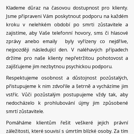
Klademe důraz na časovou dostupnost pro klienty.
Jsme připraveni Vám poskytnout podporu na každém
kroku v nelehkém období po smrti zůstavitele a
zajistíme, aby Vaše telefonní hovory, sms či hlasové
zprávy anebo emaily byly vyřízeny co nejdříve,
nejpozději následující den. V naléhavých případech
držíme pro naše klienty nepřetržitou pohotovost a
zajišťujeme jim nezbytnou psychickou podporu.
Respektujeme osobnost a důstojnost pozůstalých,
přistupujeme k nim zdvořile a šetrně a vycházíme jim
vstříc. Vůči pozůstalým postupujeme vždy tak, aby
nedocházelo k prohlubování újmy jim způsobené
smrtí zůstavitele.
Pomáháme klientům řešit veškeré jejich právní
záležitosti, které souvisí s úmrtím blízké osoby. Za tím