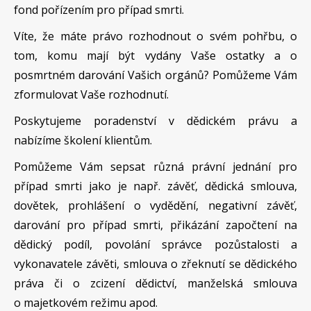
fond pořízením pro případ smrti.
Víte, že máte právo rozhodnout o svém pohřbu, o
tom, komu mají být vydány Vaše ostatky a o
posmrtném darování Vašich orgánů? Pomůžeme Vám
zformulovat Vaše rozhodnutí.
Poskytujeme poradenství v dědickém právu a
nabízíme školení klientům.
Pomůžeme Vám sepsat různá právní jednání pro
případ smrti jako je např. závěť, dědická smlouva,
dovětek, prohlášení o vydědění, negativní závěť,
darování pro případ smrti, přikázání započtení na
dědický podíl, povolání správce pozůstalosti a
vykonavatele závěti, smlouva o zřeknutí se dědického
práva či o zcizení dědictví, manželská smlouva
o majetkovém režimu apod.