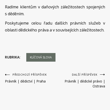
Radíme klientům v daňových záležitostech spojených
s děděním.
Poskytujeme celou řadu dalších právních služeb v
oblasti dědického práva a v souvisejících záležitostech.
RUBRIKA:
KLÍČOVÁ SLOVA
Navigace
PŘEDCHOZÍ PŘÍSPĚVEK
DALŠÍ PŘÍSPĚVEK
Právník | dědictví | Praha
Právník | dědické právo |
pro
Ostrava
příspěvek