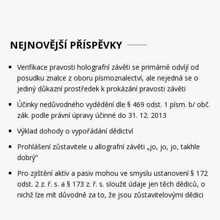
NEJNOVĚJŠÍ PŘÍSPĚVKY
Verifikace pravosti holografní závěti se primárně odvíjí od
posudku znalce z oboru písmoznalectví, ale nejedná se o
jediný důkazní prostředek k prokázání pravosti závěti
Účinky nedůvodného vydědění dle § 469 odst. 1 písm. b/ obč.
zák. podle právní úpravy účinné do 31. 12. 2013
Výklad dohody o vypořádání dědictví
Prohlášení zůstavitele u allografní závěti „jo, jo, jo, takhle
dobrý“
Pro zjištění aktiv a pasiv mohou ve smyslu ustanovení § 172
odst. 2 z. ř. s. a § 173 z. ř. s. sloužit údaje jen těch dědiců, o
nichž lze mít důvodně za to, že jsou zůstavitelovými dědici