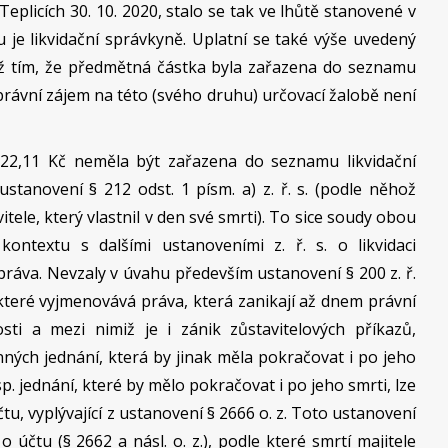
plicích 30. 10. 2020, stalo se tak ve lhůtě stanovené v
ou je likvidační správkyně. Uplatní se také výše uvedený
již tím, že předmětná částka byla zařazena do seznamu
 právní zájem na této (svého druhu) určovací žalobě není
022,11 Kč neměla být zařazena do seznamu likvidační
ustanovení § 212 odst. 1 písm. a) z. ř. s. (podle něhož
itele, který vlastnil v den své smrti). To sice soudy obou
kontextu s dalšími ustanoveními z. ř. s. o likvidaci
ráva. Nevzaly v úvahu především ustanovení § 200 z. ř.
, které vyjmenovává práva, která zanikají až dnem právní
sti a mezi nimiž je i zánik zůstavitelových příkazů,
nných jednání, která by jinak měla pokračovat i po jeho
esp. jednání, které by mělo pokračovat i po jeho smrti, lze
čtu, vyplývající z ustanovení § 2666 o. z. Toto ustanovení
účtu (§ 2662 a násl. o. z.), podle které smrtí majitele