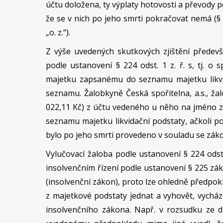
účtu doložena, ty výplaty hotovosti a převody p
že se v nich po jeho smrti pokračovat nemá (§ 
„o. z.“).
Z výše uvedených skutkových zjištění předevš
podle ustanovení § 224 odst. 1 z. ř. s, tj. o 
majetku zapsanému do seznamu majetku likvi
seznamu. Žalobkyně Česká spořitelna, a.s., ža
022,11 Kč) z účtu vedeného u něho na jméno zůs
seznamu majetku likvidační podstaty, ačkoli pod
bylo po jeho smrti provedeno v souladu se záko
Vylučovací žaloba podle ustanovení § 224 odst.
insolvenčním řízení podle ustanovení § 225 zá
(insolvenční zákon), proto lze ohledně předpok
z majetkové podstaty jednat a vyhovět, vychá
insolvenčního zákona. Např. v rozsudku ze dn