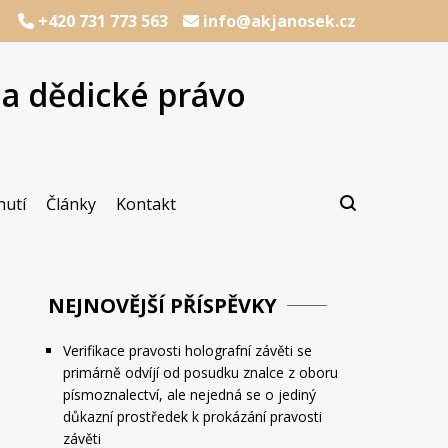
+420 731 773 563
info@akjanosek.cz
na dědické právo
cializací na dědické právo
Janošek, advokát
nutí
Články
Kontakt
NEJNOVĚJŠÍ PŘÍSPĚVKY
Verifikace pravosti holografní závěti se
primárně odvíjí od posudku znalce z oboru
písmoznalectví, ale nejedná se o jediný
důkazní prostředek k prokázání pravosti
závěti