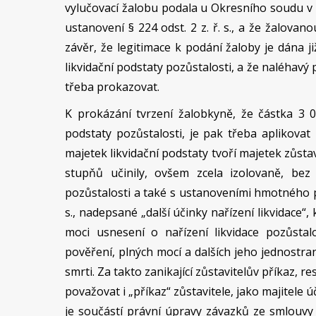
vylučovací žalobu podala u Okresního soudu v Te
ustanovení § 224 odst. 2 z. ř. s., a že žalovan
závěr, že legitimace k podání žaloby je dána 
likvidační podstaty pozůstalosti, a že naléhavý
třeba prokazovat.
K prokázání tvrzení žalobkyně, že částka 3 
podstaty pozůstalosti, je pak třeba aplikovat 
majetek likvidační podstaty tvoří majetek zůstav
stupňů učinily, ovšem zcela izolovaně, bez 
pozůstalosti a také s ustanoveními hmotného p
s., nadepsané „další účinky nařízení likvidace“
moci usnesení o nařízení likvidace pozůstalo
pověření, plných mocí a dalších jeho jednostra
smrti. Za takto zanikající zůstavitelův příkaz, r
považovat i „příkaz“ zůstavitele, jako majitele ú
je součástí právní úpravy závazků ze smlouvy o 