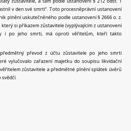
taty zůstavitele, a tam podle ustanovení § 212 odst. 1
 vlastnil v den své smrti“. Toto procesněprávní ustanovení
nik plnění uskutečněného podle ustanovení § 2666 o. z.
 který si příkazem zůstavitele (vyplývajícím z ustanovení
ky i po jeho smrti, má oproti věřitelům, kteří takto
 předmětný převod z účtu zůstavitele po jeho smrti
které vylučovalo zařazení majetku do soupisu likvidační
věřitelem zůstavitele a předmětné plnění splátek úvěrů
o svědčí.