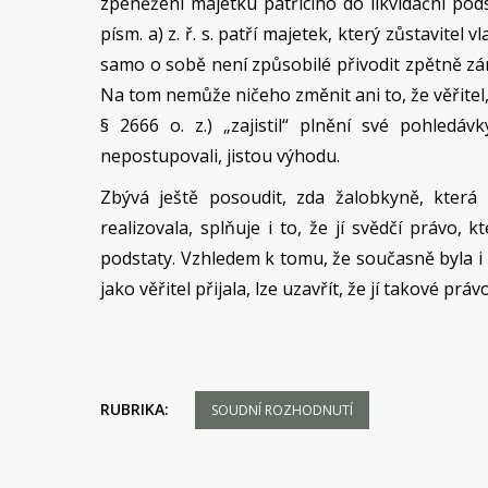
zpeněžení majetku patřícího do likvidační pods
písm. a) z. ř. s. patří majetek, který zůstavitel
samo o sobě není způsobilé přivodit zpětně zá
Na tom nemůže ničeho změnit ani to, že věřitel,
§ 2666 o. z.) „zajistil“ plnění své pohledáv
nepostupovali, jistou výhodu.
Zbývá ještě posoudit, zda žalobkyně, která
realizovala, splňuje i to, že jí svědčí právo, 
podstaty. Vzhledem k tomu, že současně byla i 
jako věřitel přijala, lze uzavřít, že jí takové práv
RUBRIKA:
SOUDNÍ ROZHODNUTÍ