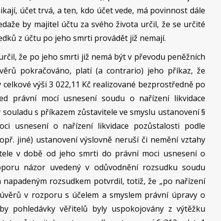
ají, účet trvá, a ten, kdo účet vede, má povinnost dále
edaže by majitel účtu za svého života určil, že se určité
dků z účtu po jeho smrti provádět již nemají.
určil, že po jeho smrti již nemá být v převodu peněžních
ěrů pokračováno, platí (a contrario) jeho příkaz, že
v celkové výši 3 022,11 Kč realizované bezprostředně po
před právní mocí usnesení soudu o nařízení likvidace
 v souladu s příkazem zůstavitele ve smyslu ustanovení §
ci usnesení o nařízení likvidace pozůstalosti podle
popř. jiné) ustanovení výslovně neruší či nemění vztahy
itele v době od jeho smrti do právní moci usnesení o
 oporu názor uvedený v odůvodnění rozsudku soudu
 napadeným rozsudkem potvrdil, totiž, že „po nařízení
y úvěrů v rozporu s účelem a smyslem právní úpravy o
 aby pohledávky věřitelů byly uspokojovány z výtěžku