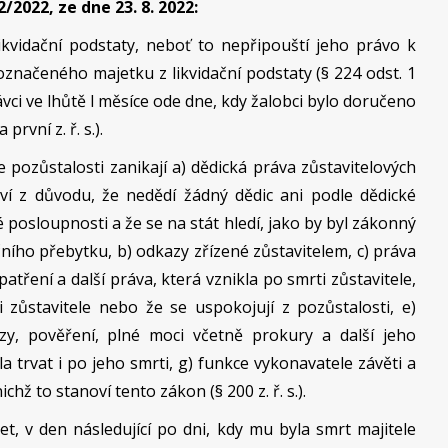
/2022, ze dne 23. 8. 2022:
likvidační podstaty, neboť to nepřipouští jeho právo k
načeného majetku z likvidační podstaty (§ 224 odst. 1
rávci ve lhůtě l měsíce ode dne, kdy žalobci bylo doručeno
rvní z. ř. s.).
 pozůstalosti zanikají a) dědická práva zůstavitelových
ví z důvodu, že nedědí žádný dědic ani podle dědické
posloupnosti a že se na stát hledí, jako by byl zákonný
čního přebytku, b) odkazy zřízené zůstavitelem, c) práva
atření a další práva, která vznikla po smrti zůstavitele,
i zůstavitele nebo že se uspokojují z pozůstalosti, e)
kazy, pověření, plné moci včetně prokury a další jeho
a trvat i po jeho smrti, g) funkce vykonavatele závěti a
chž to stanoví tento zákon (§ 200 z. ř. s.).
et, v den následující po dni, kdy mu byla smrt majitele