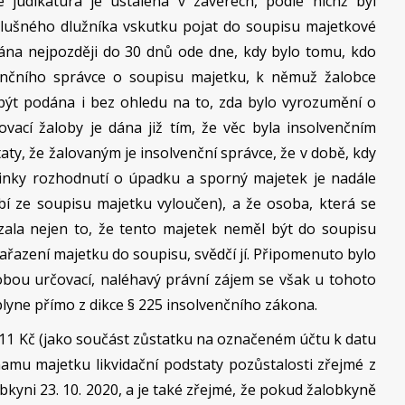
judikatura je ustálena v závěrech, podle nichž byl
lušného dlužníka vskutku pojat do soupisu majetkové
dána nejpozději do 30 dnů ode dne, kdy bylo tomu, kdo
enčního správce o soupisu majetku, k němuž žalobce
 být podána i bez ohledu na to, zda bylo vyrozumění o
vací žaloby je dána již tím, že věc byla insolvenčním
y, že žalovaným je insolvenční správce, že v době, kdy
činky rozhodnutí o úpadku a sporný majetek je nadále
í ze soupisu majetku vyloučen), a že osoba, která se
ala nejen to, že tento majetek neměl být do soupisu
 zařazení majetku do soupisu, svědčí jí. Připomenuto bylo
lobou určovací, naléhavý právní zájem se však u tohoto
lyne přímo z dikce § 225 insolvenčního zákona.
,11 Kč (jako součást zůstatku na označeném účtu k datu
namu majetku likvidační podstaty pozůstalosti zřejmé z
ni 23. 10. 2020, a je také zřejmé, že pokud žalobkyně