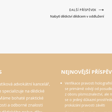
DALŠÍ PŘÍSPĚVEK
Nabytí dědictví dědicem v oddlužení
S
NEJNOVĚJŠÍ PŘÍSPĚ
Verifikace pravosti holografní
tiková advokátní kancelář,
se primárně odvíjí od posudk
e specializuje na dědické
z oboru písmoznalectví, ale 
 Máme bohaté praktické
se o jediný důkazní prostřed
sti a odborné znalosti
prokázání pravosti závěti