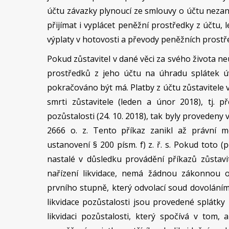
účtu závazky plynoucí ze smlouvy o účtu nezanik
přijímat i vyplácet peněžní prostředky z účtu, l
výplaty v hotovosti a převody peněžních prostře
Pokud zůstavitel v dané věci za svého života ne
prostředků z jeho účtu na úhradu splátek úv
pokračováno být má. Platby z účtu zůstavitele 
smrti zůstavitele (leden a únor 2018), tj. 
pozůstalosti (24. 10. 2018), tak byly provedeny
2666 o. z. Tento příkaz zanikl až právní mo
ustanovení § 200 písm. f) z. ř. s. Pokud toto (
nastalé v důsledku provádění příkazů zůstav
nařízení likvidace, nemá žádnou zákonnou
prvního stupně, který odvolací soud dovoláním
likvidace pozůstalosti jsou provedené splátk
likvidaci pozůstalosti, který spočívá v tom,