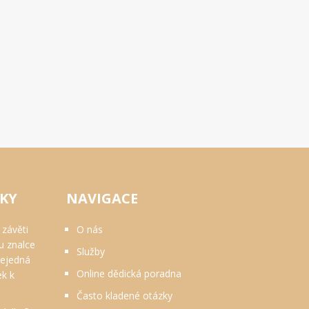
VKY
NAVIGACE
 závěti
O nás
u znalce
Služby
nejedná
Online dědická poradna
ek k
Často kladené otázky