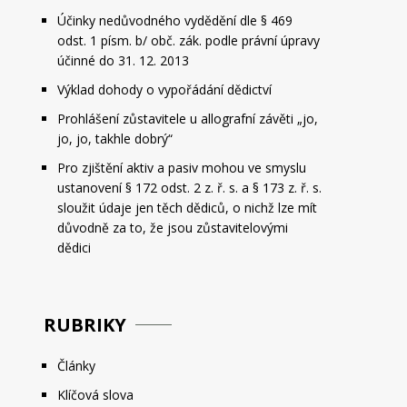
Účinky nedůvodného vydědění dle § 469
odst. 1 písm. b/ obč. zák. podle právní úpravy
účinné do 31. 12. 2013
Výklad dohody o vypořádání dědictví
Prohlášení zůstavitele u allografní závěti „jo,
jo, jo, takhle dobrý“
Pro zjištění aktiv a pasiv mohou ve smyslu
ustanovení § 172 odst. 2 z. ř. s. a § 173 z. ř. s.
sloužit údaje jen těch dědiců, o nichž lze mít
důvodně za to, že jsou zůstavitelovými
dědici
RUBRIKY
Články
Klíčová slova