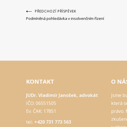
Navigace
PŘEDCHOZÍ PŘÍSPĚVEK
Podmíněná pohledávka v insolvenčním řízení
pro
příspěvek
KONTAKT
O NÁ
JUDr. Vladimír Janošek, advokát
Jsme bu
IČO: 06551505
která s
Ev. ČAK: 17851
právo.
zkušeno
tel.:
+420 731 773 563