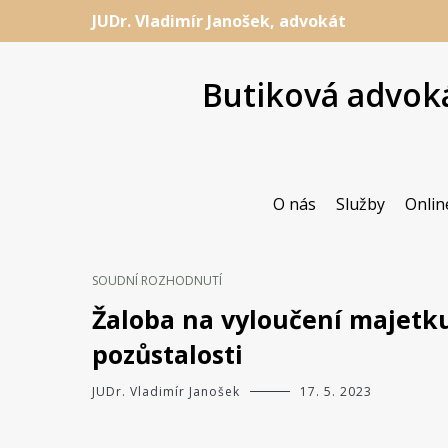
Přeskočit
JUDr. Vladimír Janošek, advokát
na
obsah
Butiková advoká
O nás
Služby
Onlin
SOUDNÍ ROZHODNUTÍ
Žaloba na vyloučení majetku
pozůstalosti
JUDr. Vladimír Janošek
17. 5. 2023