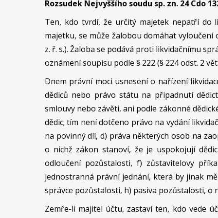
Rozsudek Nejvyššího soudu sp. zn. 24 Cdo 132
Ten, kdo tvrdí, že určitý majetek nepatří do 
majetku, se může žalobou domáhat vyloučení oz
z. ř. s.). Žaloba se podává proti likvidačnímu sp
oznámení soupisu podle § 222 (§ 224 odst. 2 věta p
Dnem právní moci usnesení o nařízení likvidace
dědiců nebo právo státu na připadnutí dědict
smlouvy nebo závěti, ani podle zákonné dědické 
dědic; tím není dotčeno právo na vydání likvida
na povinný díl, d) práva některých osob na zaop
o nichž zákon stanoví, že je uspokojují dědic
odloučení pozůstalosti, f) zůstavitelovy pří
jednostranná právní jednání, která by jinak měl
správce pozůstalosti, h) pasiva pozůstalosti, o ni
Zemře-li majitel účtu, zastaví ten, kdo vede úč