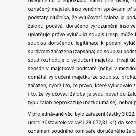
uvedenému předpokladu mimo jiné uvedl, že 
označený majetek insolvenčním správcem přís
podstaty dlužníka, že vylučovací žaloba je po
žalobu podává, doručeno vyrozumění insolv
uplatňuje právo vylučující soupis (resp. může
soupisu doručeno), legitimace k podání vylučo
správcem zařazena (zapsána) do soupisu podstat
soud rozhoduje o vyloučení majetku, trvají ú
sepsán v majetkové podstatě (nebyl v mezidob
domáhá vyloučení majetku ze soupisu, prokáz
zařazen, nýbrž i to, že právo, které vylučovalo
i to, že vylučovací žaloba je svou povahou ža
typu žalob neprokazuje (nezkoumá se), neboť p
V projednávané věci bylo zařazení částky 3 022
úmrtí zůstavitele ve výši 29 072,81 Kč) do sez
oznámení soudního komisaře doručeného žalobky