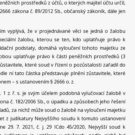
eněžních prostředků z účtů, o kterých majitel účtu určil,
2666 zákona č. 89/2012 Sb., občanský zákoník, dále jen
ím vyplývá, že v projednávané věci se jedná o žalobu
speciální žalobu, kterou se ten, kdo uplatňuje právo k
dační podstaty, domáhá vyloučení tohoto majetku ze
lobou uplatňuje právo k části peněžních prostředků (3
tavitele, které soud v řízení o pozůstalosti zařadil do
le ní tato částka představuje plnění zůstavitele, které
nem – s ustanovením § 2666 o. z.
 1 z. ř. s. je svým účelem podobná vylučovací žalobě v
kona č. 182/2006 Sb., o úpadku a způsobech jeho řešení
ladů, za nichž může soud o žalobě na vyloučení majetku
zet z judikatury Nejvyššího soudu k tomuto ustanovení
e 29. 7. 2021, č. j. 29 ICdo 45/2020, Nejvyšší soud k