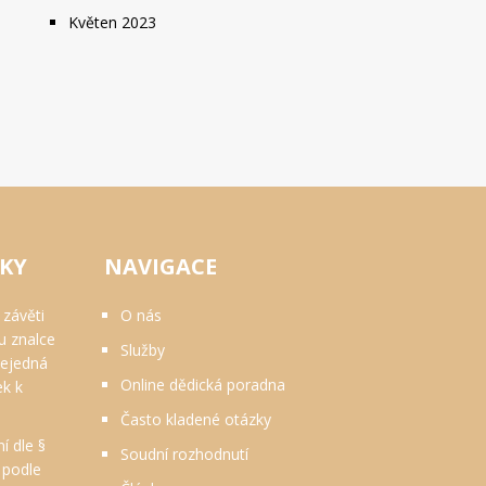
Květen 2023
VKY
NAVIGACE
 závěti
O nás
u znalce
Služby
nejedná
Online dědická poradna
ek k
Často kladené otázky
 dle §
Soudní rozhodnutí
. podle