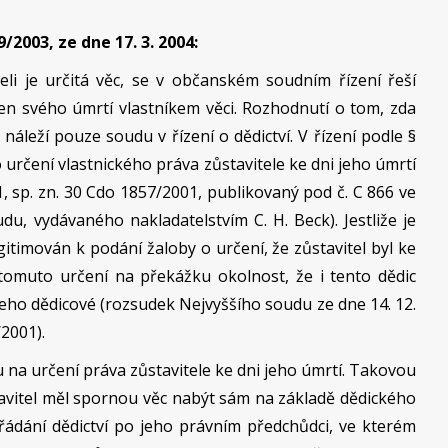
/2003, ze dne 17. 3. 2004:
eli je určitá věc, se v občanském soudním řízení řeší
den svého úmrtí vlastníkem věci. Rozhodnutí o tom, zda
 náleží pouze soudu v řízení o dědictví. V řízení podle §
rčení vlastnického práva zůstavitele ke dni jeho úmrtí
, sp. zn. 30 Cdo 1857/2001, publikovaný pod č. C 866 ve
, vydávaného nakladatelstvím C. H. Beck). Jestliže je
itimován k podání žaloby o určení, že zůstavitel byl ke
tomuto určení na překážku okolnost, že i tento dědic
jeho dědicové (rozsudek Nejvyššího soudu ze dne 14. 12.
/2001).
 na určení práva zůstavitele ke dni jeho úmrtí. Takovou
avitel měl spornou věc nabýt sám na základě dědického
řádání dědictví po jeho právním předchůdci, ve kterém