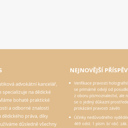
S
NEJNOVĚJŠÍ PŘÍSPĚ
Verifikace pravosti holografní
tiková advokátní kancelář,
se primárně odvíjí od posudk
e specializuje na dědické
z oboru písmoznalectví, ale 
 Máme bohaté praktické
se o jediný důkazní prostřed
sti a odborné znalosti
prokázání pravosti závěti
 dědického práva, díky
Účinky nedůvodného vydědění
yužíváme důsledně všechny
469 odst. 1 písm. b/ obč. zák