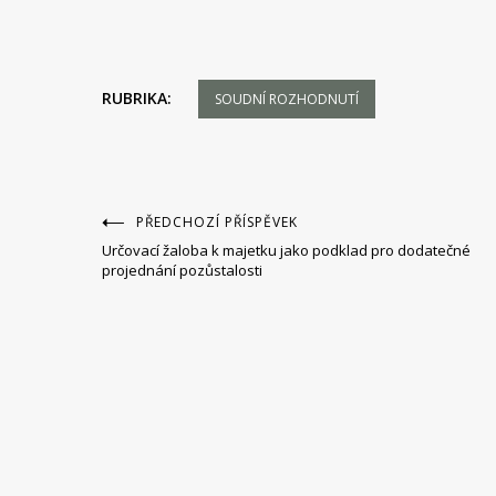
RUBRIKA:
SOUDNÍ ROZHODNUTÍ
Navigace
PŘEDCHOZÍ PŘÍSPĚVEK
Určovací žaloba k majetku jako podklad pro dodatečné
pro
projednání pozůstalosti
příspěvek