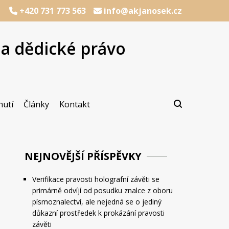
+420 731 773 563
info@akjanosek.cz
na dědické právo
cializací na dědické právo
Janošek, advokát
nutí
Články
Kontakt
NEJNOVĚJŠÍ PŘÍSPĚVKY
Verifikace pravosti holografní závěti se
primárně odvíjí od posudku znalce z oboru
písmoznalectví, ale nejedná se o jediný
důkazní prostředek k prokázání pravosti
závěti