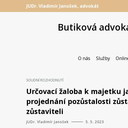
Přeskočit
JUDr. Vladimír Janošek, advokát
na
obsah
Butiková advoká
O nás
Služby
Onlin
SOUDNÍ ROZHODNUTÍ
Určovací žaloba k majetku 
projednání pozůstalosti zůst
zůstaviteli
JUDr. Vladimír Janošek
5. 5. 2023