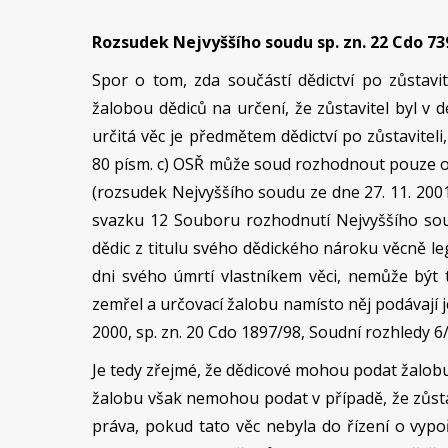
Rozsudek Nejvyššího soudu sp. zn. 22 Cdo 739
Spor o tom, zda součástí dědictví po zůstavit
žalobou dědiců na určení, že zůstavitel byl v 
určitá věc je předmětem dědictví po zůstaviteli,
80 písm. c) OSŘ může soud rozhodnout pouze o u
(rozsudek Nejvyššího soudu ze dne 27. 11. 2001
svazku 12 Souboru rozhodnutí Nejvyššího soudu
dědic z titulu svého dědického nároku věcně leg
dni svého úmrtí vlastníkem věci, nemůže být 
zemřel a určovací žalobu namísto něj podávají 
2000, sp. zn. 20 Cdo 1897/98, Soudní rozhledy 6
Je tedy zřejmé, že dědicové mohou podat žalobu
žalobu však nemohou podat v případě, že zůst
práva, pokud tato věc nebyla do řízení o vypo