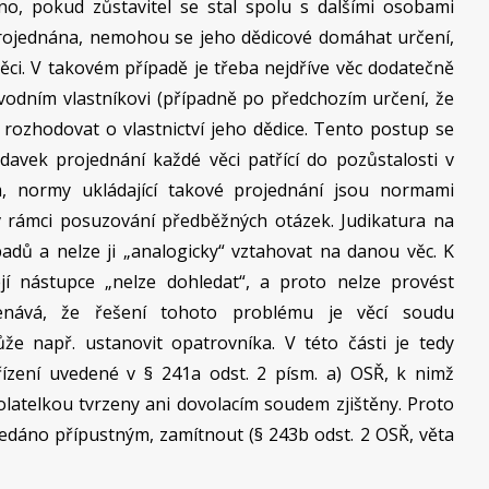
eno, pokud zůstavitel se stal spolu s dalšími osobami
 projednána, nemohou se jeho dědicové domáhat určení,
věci. V takovém případě je třeba nejdříve věc dodatečně
ůvodním vlastníkovi (případně po předchozím určení, že
e rozhodovat o vlastnictví jeho dědice. Tento postup se
davek projednání každé věci patřící do pozůstalosti v
m, normy ukládající takové projednání jsou normami
 v rámci posuzování předběžných otázek. Judikatura na
padů a nelze ji „analogicky“ vztahovat na danou věc. K
její nástupce „nelze dohledat“, a proto nelze provést
enává, že řešení tohoto problému je věcí soudu
ůže např. ustanovit opatrovníka. V této části je tedy
ízení uvedené v § 241a odst. 2 písm. a) OSŘ, k nimž
volatelkou tvrzeny ani dovolacím soudem zjištěny. Proto
hledáno přípustným, zamítnout (§ 243b odst. 2 OSŘ, věta