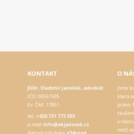
KONTAKT
O NÁ
JUDr. Vladimír Janošek, advokát
Jsme bu
IČO: 06551505
která s
Ev. ČAK: 17851
právo.
zkušeno
tel.:
+420 731 773 563
v oboru
e-mail:
info@akjanosek.cz
nimž v
datová schránka:
x34uzqg