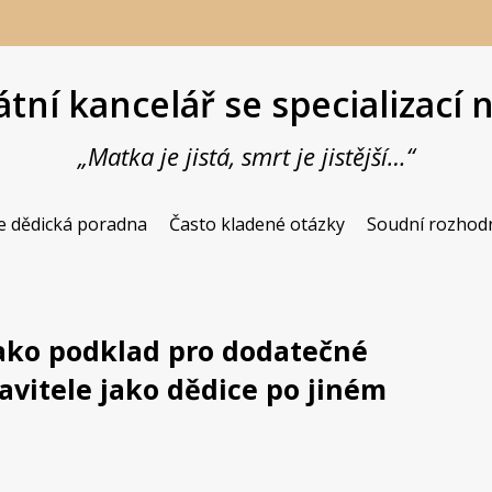
tní kancelář se specializací 
„Matka je jistá, smrt je jistější…“
Butiková advokátní kancelář se spe
JUDr. Vladimír 
e dědická poradna
Často kladené otázky
Soudní rozhod
jako podklad pro dodatečné
avitele jako dědice po jiném