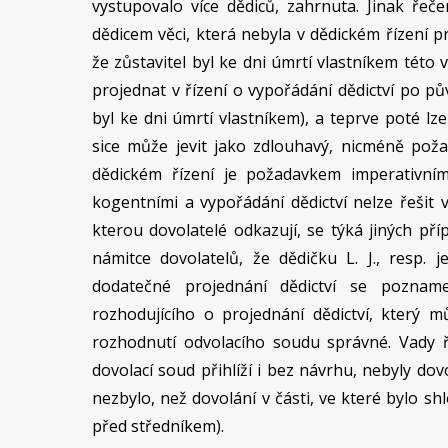
vystupovalo více dědiců, zahrnuta. Jinak řeč
dědicem věci, která nebyla v dědickém řízení
že zůstavitel byl ke dni úmrtí vlastníkem této 
projednat v řízení o vypořádání dědictví po p
byl ke dni úmrtí vlastníkem), a teprve poté lz
sice může jevit jako zdlouhavý, nicméně poža
dědickém řízení je požadavkem imperativní
kogentními a vypořádání dědictví nelze řešit
kterou dovolatelé odkazují, se týká jiných pří
námitce dovolatelů, že dědičku L. J., resp. 
dodatečné projednání dědictví se poznam
rozhodujícího o projednání dědictví, který m
rozhodnutí odvolacího soudu správné. Vady ř
dovolací soud přihlíží i bez návrhu, nebyly do
nezbylo, než dovolání v části, ve které bylo s
před středníkem).