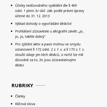
Účinky nedůvodného vydědění dle § 469
odst. 1 písm. b/ obč. zák. podle právní úpravy
účinné do 31. 12. 2013
Výklad dohody o vypořádání dědictví
Prohlášení zůstavitele u allografní závěti „jo,
jo, jo, takhle dobrý“
Pro zjištění aktiv a pasiv mohou ve smyslu
ustanovení § 172 odst. 2 z. ř. s. a § 173 z. ř. s.
sloužit údaje jen těch dědiců, o nichž lze mít
důvodně za to, že jsou zůstavitelovými
dědici
RUBRIKY
Články
Klíčová slova