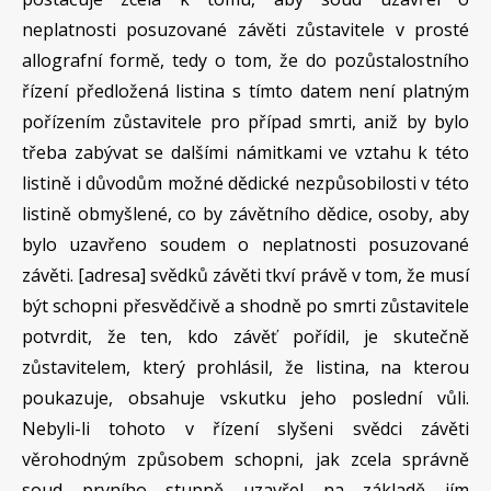
neplatnosti posuzované závěti zůstavitele v prosté
allografní formě, tedy o tom, že do pozůstalostního
řízení předložená listina s tímto datem není platným
pořízením zůstavitele pro případ smrti, aniž by bylo
třeba zabývat se dalšími námitkami ve vztahu k této
listině i důvodům možné dědické nezpůsobilosti v této
listině obmyšlené, co by závětního dědice, osoby, aby
bylo uzavřeno soudem o neplatnosti posuzované
závěti. [adresa] svědků závěti tkví právě v tom, že musí
být schopni přesvědčivě a shodně po smrti zůstavitele
potvrdit, že ten, kdo závěť pořídil, je skutečně
zůstavitelem, který prohlásil, že listina, na kterou
poukazuje, obsahuje vskutku jeho poslední vůli.
Nebyli-li tohoto v řízení slyšeni svědci závěti
věrohodným způsobem schopni, jak zcela správně
soud prvního stupně uzavřel na základě jím