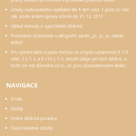
Účinky nedůvodného vydědění dle § 469 odst. 1 písm. b/ obč.
zák. podle právní úpravy účinné do 31. 12. 2013
Výklad dohody o vypořádání dědictví
Prohlášení zůstavitele u allografní závěti „jo, jo, jo, takhle
dobrý“
Pro zjištění aktiv a pasiv mohou ve smyslu ustanovení § 172
odst. 2 z. ř. s. a § 173 z. ř. s. sloužit údaje jen těch dědiců, o
nichž lze mít důvodně za to, že jsou zůstavitelovými dědici
NAVIGACE
O nás
Služby
Online dědická poradna
Často kladené otázky