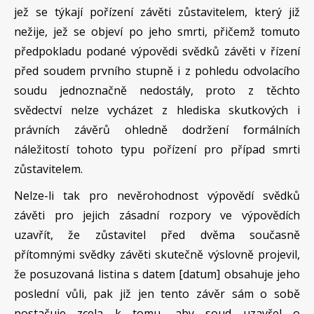
jež se týkají pořízení závěti zůstavitelem, který již
nežije, jež se objeví po jeho smrti, přičemž tomuto
předpokladu podané výpovědi svědků závěti v řízení
před soudem prvního stupně i z pohledu odvolacího
soudu jednoznačně nedostály, proto z těchto
svědectví nelze vycházet z hlediska skutkových i
právních závěrů ohledně dodržení formálních
náležitostí tohoto typu pořízení pro případ smrti
zůstavitelem.
Nelze-li tak pro nevěrohodnost výpovědí svědků
závěti pro jejich zásadní rozpory ve výpovědích
uzavřít, že zůstavitel před dvěma současně
přítomnými svědky závěti skutečně výslovně projevil,
že posuzovaná listina s datem [datum] obsahuje jeho
poslední vůli, pak již jen tento závěr sám o sobě
postačuje zcela k tomu, aby soud uzavřel o