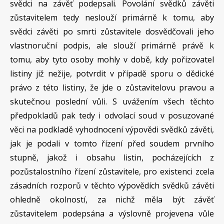
svědci na závěť podepsali. Povolání svědků závěti
zůstavitelem tedy neslouží primárně k tomu, aby
svědci závěti po smrti zůstavitele dosvědčovali jeho
vlastnoruční podpis, ale slouží primárně právě k
tomu, aby tyto osoby mohly v době, kdy pořizovatel
listiny již nežije, potvrdit v případě sporu o dědické
právo z této listiny, že jde o zůstavitelovu pravou a
skutečnou poslední vůli. S uvážením všech těchto
předpokladů pak tedy i odvolací soud v posuzované
věci na podkladě vyhodnocení výpovědi svědků závěti,
jak je podali v tomto řízení před soudem prvního
stupně, jakož i obsahu listin, pocházejících z
pozůstalostního řízení zůstavitele, pro existenci zcela
zásadních rozporů v těchto výpovědích svědků závěti
ohledně okolností, za nichž měla být závěť
zůstavitelem podepsána a výslovně projevena vůle