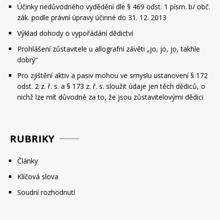
Účinky nedůvodného vydědění dle § 469 odst. 1 písm. b/ obč.
zák. podle právní úpravy účinné do 31. 12. 2013
Výklad dohody o vypořádání dědictví
Prohlášení zůstavitele u allografní závěti „jo, jo, jo, takhle
dobrý“
Pro zjištění aktiv a pasiv mohou ve smyslu ustanovení § 172
odst. 2 z. ř. s. a § 173 z. ř. s. sloužit údaje jen těch dědiců, o
nichž lze mít důvodně za to, že jsou zůstavitelovými dědici
RUBRIKY
Články
Klíčová slova
Soudní rozhodnutí