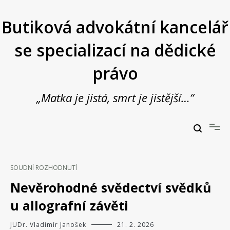
Přeskočit
na
Butiková advokátní kancelář
obsah
se specializací na dědické
právo
„Matka je jistá, smrt je jistější…“
Butiková advokátní kancelář se specializací na dědické právo
JUDr. Vladimír Janošek,
advokát
SOUDNÍ ROZHODNUTÍ
Nevěrohodné svědectví svědků
u allografní závěti
JUDr. Vladimír Janošek
21. 2. 2026