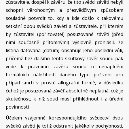
zůstavitele, dospěl k závěru, že tito svědci závěti nebyli
schopni věrohodným a přesvědčivým způsobem
souladně potvrdit to, kdy a kde došlo k takovému
setkání obou svědků závěti a zůstavitele, při kterém
by zůstavitel (pořizovatel) posuzované závěti (před
nimi současně přítomnými) výslovně prohlásil, že
listina datovaná [datum] obsahuje jeho poslední vůli,
přičemž bez dalšího tento skutkový závěr soudu pak
vede k právnímu závěru soudu o nenaplnění
formálních náležitostí daného typu pořízení pro
případ smrti v prosté allografní formě, v důsledku
čehož je posuzovaná závěť absolutně neplatná, což je
skutečnost, k níž soud musí přihlédnout i z úřední
povinnosti.
Účelem vzájemně korespondujícího svědectví dvou
svědků závěti je totiž odstranit jakékoliv pochybnosti,