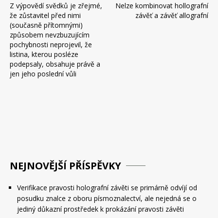
Z výpovědí svědků je zřejmé,
Nelze kombinovat hollografní
pro
že zůstavitel před nimi
závěť a závěť allografní
příspěvek
(současně přítomnými)
způsobem nevzbuzujícím
pochybnosti neprojevil, že
listina, kterou posléze
podepsaly, obsahuje právě a
jen jeho poslední vůli
NEJNOVĚJŠÍ PŘÍSPĚVKY
Verifikace pravosti holografní závěti se primárně odvíjí od
posudku znalce z oboru písmoznalectví, ale nejedná se o
jediný důkazní prostředek k prokázání pravosti závěti