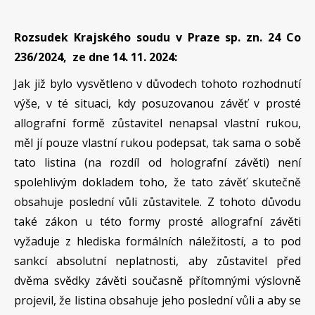
Rozsudek Krajského soudu v Praze sp. zn. 24 Co
236/2024, ze dne 14. 11. 2024:
Jak již bylo vysvětleno v důvodech tohoto rozhodnutí
výše, v té situaci, kdy posuzovanou závěť v prosté
allografní formě zůstavitel nenapsal vlastní rukou,
měl jí pouze vlastní rukou podepsat, tak sama o sobě
tato listina (na rozdíl od holografní závěti) není
spolehlivým dokladem toho, že tato závěť skutečně
obsahuje poslední vůli zůstavitele. Z tohoto důvodu
také zákon u této formy prosté allografní závěti
vyžaduje z hlediska formálních náležitostí, a to pod
sankcí absolutní neplatnosti, aby zůstavitel před
dvěma svědky závěti současně přítomnými výslovně
projevil, že listina obsahuje jeho poslední vůli a aby se