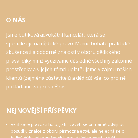
O NÁS
Jsme butiková advokátní kancelář, která se
specializuje na dědické právo. Máme bohaté praktické
zkušenosti a odborné znalosti v oboru dědického
práva, díky nimž využíváme důsledně všechny zákonné
prostředky a v jejich rámci uplatňujeme v zájmu našich
klientů (zejména zůstavitelů a dědiců) vše, co pro ně
pokládáme za prospěšné.
NEJNOVĚJŠÍ PŘÍSPĚVKY
Verifikace pravosti holografní závěti se primárně odvíjí od
posudku znalce z oboru písmoznalectví, ale nejedná se o
jediný důkazní prostředek k prokázání pravosti závěti