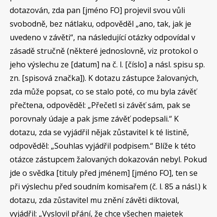
dotazován, zda pan [jméno FO] projevil svou vůli
svobodně, bez nátlaku, odpověděl „ano, tak, jak je
uvedeno v závěti“, na následující otázky odpovídal v
zásadě stručně (některé jednoslovně, viz protokol o
jeho výslechu ze [datum] na č. l. [číslo] a násl. spisu sp.
zn. [spisová značka]). K dotazu zástupce žalovaných,
zda může popsat, co se stalo poté, co mu byla závěť
přečtena, odpověděl: „Přečetl si závěť sám, pak se
porovnaly údaje a pak jsme závěť podepsali.“ K
dotazu, zda se vyjádřil nějak zůstavitel k té listině,
odpověděl: „Souhlas vyjádřil podpisem.“ Blíže k této
otázce zástupcem žalovaných dokazován nebyl. Pokud
jde o svědka [tituly před jménem] [jméno FO], ten se
při výslechu před soudním komisařem (č. l. 85 a násl.) k
dotazu, zda zůstavitel mu znění závěti diktoval,
vyjádřil: „Vyslovil přání, že chce všechen majetek