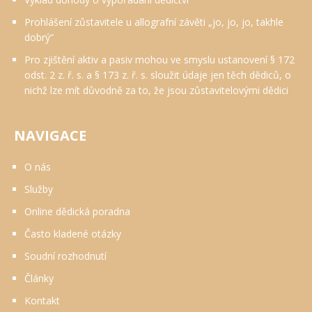
Prohlášení zůstavitele u allografní závěti „jo, jo, jo, takhle
dobrý“
Pro zjištění aktiv a pasiv mohou ve smyslu ustanovení § 172
odst. 2 z. ř. s. a § 173 z. ř. s. sloužit údaje jen těch dědiců, o
nichž lze mít důvodně za to, že jsou zůstavitelovými dědici
NAVIGACE
O nás
Služby
Online dědická poradna
Často kladené otázky
Soudní rozhodnutí
Články
Kontakt