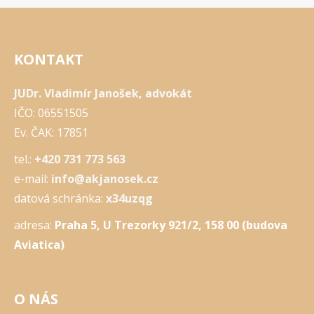
KONTAKT
JUDr. Vladimír Janošek, advokát
IČO: 06551505
Ev. ČAK: 17851
tel.:
+420 731 773 563
e-mail:
info@akjanosek.cz
datová schránka:
x34uzqg
adresa:
Praha 5, U Trezorky 921/2, 158 00 (budova
Aviatica)
O NÁS