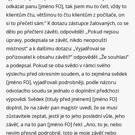
odkázat panu [jméno FO], tak jsem mu to četl, vždy to
klientům čtu, většinou to čtu klientům z počítače, on
si to přečetl sám.“ K dotazu zástupce žalovaných, co se
dělo po přečtení závěti, odpověděl: „Pokud nejsou
úpravy, podepsala se závěť, nikdo neopouští
místnost“ a k dalšímu dotazu: „Vyjadřoval se
pořizovatel k obsahu závěti?“ odpověděl: „Že souhlasí“
a podepsal. Pokud se oba svědci v rámci svého
výslechu před okresním soudem, a to zejména svědek
[jméno FO], vyjadřovali podrobněji, podle názoru
odvolacího soudu se jednalo o doplnění předchozí
výpovědi. Svědek [tituly před jménem] [jméno FO]
doplnil, že na závěr pan magistr uvedl, že se musí
zůstavitele zeptat, jestli je to jeho poslední vůle, jeho
závěť, a na to pan [jméno FO] řekl: „Ano, to je, nebo
nevím přesně podrobně, toto je moje závěť nebo