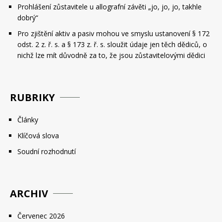
Prohlášení zůstavitele u allografní závěti „jo, jo, jo, takhle
dobrý“
Pro zjištění aktiv a pasiv mohou ve smyslu ustanovení § 172
odst. 2 z. ř. s. a § 173 z. ř. s. sloužit údaje jen těch dědiců, o
nichž lze mít důvodně za to, že jsou zůstavitelovými dědici
RUBRIKY
Články
Klíčová slova
Soudní rozhodnutí
ARCHIV
Červenec 2026