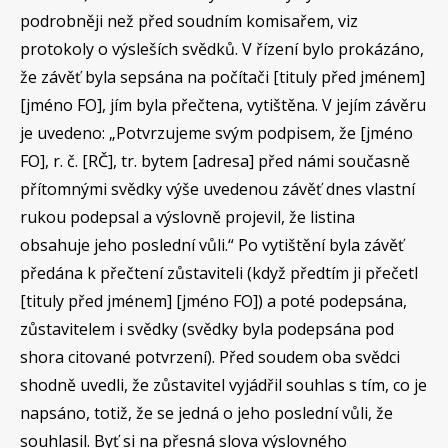
podrobněji než před soudním komisařem, viz
protokoly o výsleších svědků. V řízení bylo prokázáno,
že závěť byla sepsána na počítači [tituly před jménem]
[jméno FO], jím byla přečtena, vytištěna. V jejím závěru
je uvedeno: „Potvrzujeme svým podpisem, že [jméno
FO], r. č. [RČ], tr. bytem [adresa] před námi současně
přítomnými svědky výše uvedenou závěť dnes vlastní
rukou podepsal a výslovně projevil, že listina
obsahuje jeho poslední vůli.“ Po vytištění byla závěť
předána k přečtení zůstaviteli (když předtím ji přečetl
[tituly před jménem] [jméno FO]) a poté podepsána,
zůstavitelem i svědky (svědky byla podepsána pod
shora citované potvrzení). Před soudem oba svědci
shodně uvedli, že zůstavitel vyjádřil souhlas s tím, co je
napsáno, totiž, že se jedná o jeho poslední vůli, že
souhlasil. Byť si na přesná slova výslovného