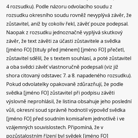
4 rozsudku). Podle názoru odvolacího soudu z
rozsudku okresního soudu rovněž nevyplývá závěr, že
zůstavitel, aniž by cokoliv řekl, závěť pouze podepsal.
Naopak z rozsudku jednoznačně vyplývá skutkový
závěr, že text závěti za účasti zůstavitele a svědka
[jméno FO] [tituly před jménem] [jméno FO] přečetl,
zůstavitel sdělil, že s textem souhlasí, a poté zůstavitel
a oba svědci závěť vlastnoručně podepsali (viz již
shora citovaný odstavec 7. a 8. napadeného rozsudku).
Pokud odvolatelky opakovaně zdůrazňují, že podle
svědka [jméno FO] zůstavitel při podpisu závěti
výslovně neprohlásil, že listina obsahuje jeho poslední
vůli, okresní soud správně hodnotil výpověď svědka
[jméno FO] před soudním komisařem jednotlivě i ve
vzájemných souvislostech. Připomíná, že v
pozůstalostním řízení byl svědek [jméno FO]