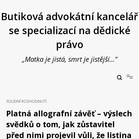
Přeskočit
na
Butiková advokátní kancelář
obsah
se specializací na dědické
právo
„Matka je jistá, smrt je jistější…“
Butiková advokátní kancelář se specializací na dědické právo
JUDr. Vladimír Janošek,
advokát
SOUDNÍ ROZHODNUTÍ
Platná allografní závěť – výslech
svědků o tom, jak zůstavitel
před nimi projevil vůli, že listina