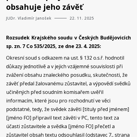
obsahuje jeho závěť
JUDr. Vladimír Janošek
22. 11. 2025
Rozsudek Krajského soudu v Českých Budějovicích
sp. zn. 7 Co 535/2025, ze dne 23. 4. 2025:
Okresní soud s odkazem na ust. § 132 o.s.ř. hodnotil
důkazy jednotlivě a v jejich vzájemné souvislosti při
zvážení obsahu znaleckého posudku, skutečnosti, že
závěť předal žalovanému zůstavitel, a výpovědí svědků
učiněných před soudním komisařem uvěřil
informacím, které jsou pro rozhodnutí ve věci
podstatné, tedy, že svědek závěti [tituly před jménem]
[jméno FO] připravil text závěti v PC, tento text za
účasti zůstavitele a svědka [jméno FO] přečetl a
zůstavitel obsah textu odsouhlasil (odstavec 7., strana