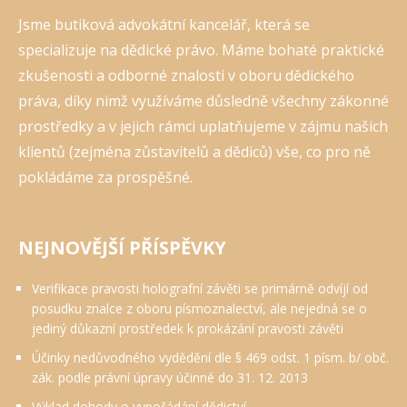
Jsme butiková advokátní kancelář, která se
specializuje na dědické právo. Máme bohaté praktické
zkušenosti a odborné znalosti v oboru dědického
práva, díky nimž využíváme důsledně všechny zákonné
prostředky a v jejich rámci uplatňujeme v zájmu našich
klientů (zejména zůstavitelů a dědiců) vše, co pro ně
pokládáme za prospěšné.
NEJNOVĚJŠÍ PŘÍSPĚVKY
Verifikace pravosti holografní závěti se primárně odvíjí od
posudku znalce z oboru písmoznalectví, ale nejedná se o
jediný důkazní prostředek k prokázání pravosti závěti
Účinky nedůvodného vydědění dle § 469 odst. 1 písm. b/ obč.
zák. podle právní úpravy účinné do 31. 12. 2013
Výklad dohody o vypořádání dědictví