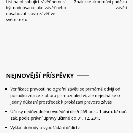
Listina obsahující závěť nemusí
Znalecké zkoumání padělku
pro
být nadepsaná jako závěť nebo
závěti
příspěvek
obsahovat slovo závěť ve
svém textu
NEJNOVĚJŠÍ PŘÍSPĚVKY
Verifikace pravosti holografní závěti se primárně odvíjí od
posudku znalce z oboru písmoznalectví, ale nejedná se o
jediný důkazní prostředek k prokázání pravosti závěti
Účinky nedůvodného vydědění dle § 469 odst. 1 písm. b/ obč.
zák. podle právní úpravy účinné do 31. 12. 2013
Výklad dohody o vypořádání dědictví