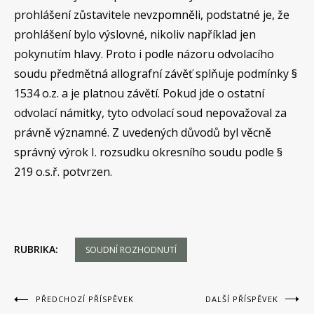
prohlášení zůstavitele nevzpomněli, podstatné je, že
prohlášení bylo výslovné, nikoliv například jen
pokynutím hlavy. Proto i podle názoru odvolacího
soudu předmětná allografní závěť splňuje podmínky §
1534 o.z. a je platnou závětí. Pokud jde o ostatní
odvolací námitky, tyto odvolací soud nepovažoval za
právně významné. Z uvedených důvodů byl věcně
správný výrok I. rozsudku okresního soudu podle §
219 o.s.ř. potvrzen.
RUBRIKA:
SOUDNÍ ROZHODNUTÍ
Navigace
PŘEDCHOZÍ PŘÍSPĚVEK
DALŠÍ PŘÍSPĚVEK