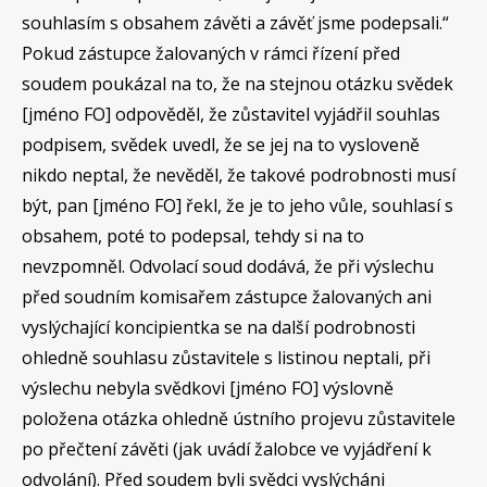
souhlasím s obsahem závěti a závěť jsme podepsali.“
Pokud zástupce žalovaných v rámci řízení před
soudem poukázal na to, že na stejnou otázku svědek
[jméno FO] odpověděl, že zůstavitel vyjádřil souhlas
podpisem, svědek uvedl, že se jej na to vysloveně
nikdo neptal, že nevěděl, že takové podrobnosti musí
být, pan [jméno FO] řekl, že je to jeho vůle, souhlasí s
obsahem, poté to podepsal, tehdy si na to
nevzpomněl. Odvolací soud dodává, že při výslechu
před soudním komisařem zástupce žalovaných ani
vyslýchající koncipientka se na další podrobnosti
ohledně souhlasu zůstavitele s listinou neptali, při
výslechu nebyla svědkovi [jméno FO] výslovně
položena otázka ohledně ústního projevu zůstavitele
po přečtení závěti (jak uvádí žalobce ve vyjádření k
odvolání). Před soudem byli svědci vyslýcháni