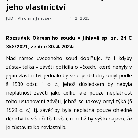
jeho vlastnictví
JUDr. Vladimír Janošek
1. 2. 2025
Rozsudek Okresního soudu v Jihlavě sp. zn. 24 C
358/2021, ze dne 30. 4. 2024:
Nad rámec uvedeného soud doplňuje, že i kdyby
zůstavitelka v závěti pořídila o věcech, které nebyly v
jejím vlastnictví, jednalo by se o podstatný omyl podle
§ 1530 odst. 1 o. z., jehož důsledkem by nebyla
neplatnost závěti jako celku, ale pouze neplatnost
toho ustanovení závěti, jehož se takový omyl týká (§
1529 o. z.), tj. závěť by byla neplatná pouze ohledně
dědictví té věci či těch věcí, u nichž by vyšlo najevo, že
je zůstavitelka nevlastnila.