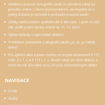
Verifikace pravosti holografní závěti se primárně odvíjí od
posudku znalce z oboru písmoznalectví, ale nejedná se o
jediný důkazní prostředek k prokázání pravosti závěti
Účinky nedůvodného vydědění dle § 469 odst. 1 písm. b/ obč.
zák. podle právní úpravy účinné do 31. 12. 2013
Výklad dohody o vypořádání dědictví
Prohlášení zůstavitele u allografní závěti „jo, jo, jo, takhle
dobrý“
Pro zjištění aktiv a pasiv mohou ve smyslu ustanovení § 172
odst. 2 z. ř. s. a § 173 z. ř. s. sloužit údaje jen těch dědiců, o
nichž lze mít důvodně za to, že jsou zůstavitelovými dědici
NAVIGACE
O nás
Služby