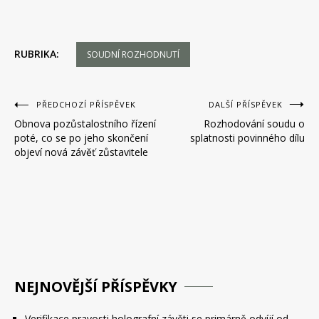
RUBRIKA:
SOUDNÍ ROZHODNUTÍ
Navigace
PŘEDCHOZÍ PŘÍSPĚVEK
DALŠÍ PŘÍSPĚVEK
Obnova pozůstalostního řízení
Rozhodování soudu o
pro
poté, co se po jeho skončení
splatnosti povinného dílu
příspěvek
objeví nová závěť zůstavitele
NEJNOVĚJŠÍ PŘÍSPĚVKY
Verifikace pravosti holografní závěti se primárně odvíjí od