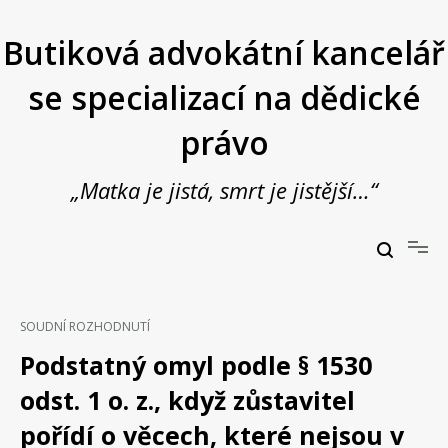
Přeskočit
na
Butiková advokátní kancelář
obsah
se specializací na dědické
právo
„Matka je jistá, smrt je jistější…“
Butiková advokátní kancelář se specializací na dědické právo
JUDr. Vladimír Janošek,
advokát
SOUDNÍ ROZHODNUTÍ
Podstatný omyl podle § 1530
odst. 1 o. z., když zůstavitel
pořídí o věcech, které nejsou v