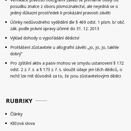
posudku znalce z oboru písmoznalectví, ale nejedná se o
jediný důkazní prostředek k prokázání pravosti závěti
Účinky nedůvodného vydědění dle § 469 odst. 1 písm. b/ obč.
zák. podle právní úpravy účinné do 31. 12. 2013
Výklad dohody o vypořádání dědictví
Prohlášení zůstavitele u allografní závěti „jo, jo, jo, takhle
dobrý“
Pro zjištění aktiv a pasiv mohou ve smyslu ustanovení § 172
odst. 2 z. ř. s. a § 173 z. ř. s. sloužit údaje jen těch dědiců, o
nichž lze mít důvodně za to, že jsou zůstavitelovými dědici
RUBRIKY
Články
Klíčová slova