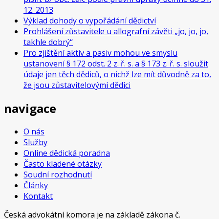
12. 2013
Výklad dohody o vypořádání dědictví
Prohlášení zůstavitele u allografní závěti „jo, jo, jo,
takhle dobrý“
Pro zjištění aktiv a pasiv mohou ve smyslu
ustanovení § 172 odst. 2 z. ř. s. a § 173 z. ř. s. sloužit
údaje jen těch dědiců, o nichž lze mít důvodně za to,
že jsou zůstavitelovými dědici
navigace
O nás
Služby
Online dědická poradna
Často kladené otázky
Soudní rozhodnutí
Články
Kontakt
Česká advokátní komora je na základě zákona č.