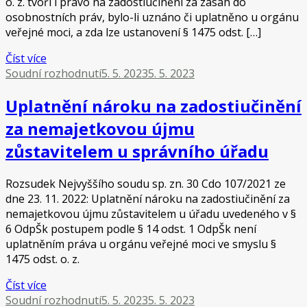
o. z. tvoří i právo na zadostiučinění za zásah do
osobnostních práv, bylo-li uznáno či uplatněno u orgánu
veřejné moci, a zda lze ustanovení § 1475 odst. […]
Číst více
Soudní rozhodnutí
5. 5. 2023
5. 5. 2023
Uplatnění nároku na zadostiučinění
za nemajetkovou újmu
zůstavitelem u správního úřadu
Rozsudek Nejvyššího soudu sp. zn. 30 Cdo 107/2021 ze
dne 23. 11. 2022: Uplatnění nároku na zadostiučinění za
nemajetkovou újmu zůstavitelem u úřadu uvedeného v §
6 OdpŠk postupem podle § 14 odst. 1 OdpŠk není
uplatněním práva u orgánu veřejné moci ve smyslu §
1475 odst. o. z.
Číst více
Soudní rozhodnutí
5. 5. 2023
5. 5. 2023