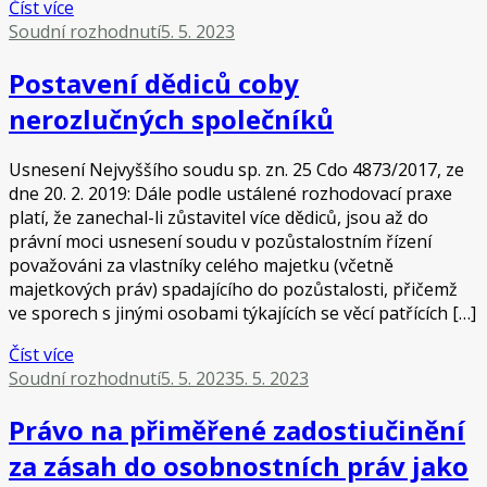
Číst více
Soudní rozhodnutí
5. 5. 2023
Postavení dědiců coby
nerozlučných společníků
Usnesení Nejvyššího soudu sp. zn. 25 Cdo 4873/2017, ze
dne 20. 2. 2019: Dále podle ustálené rozhodovací praxe
platí, že zanechal-li zůstavitel více dědiců, jsou až do
právní moci usnesení soudu v pozůstalostním řízení
považováni za vlastníky celého majetku (včetně
majetkových práv) spadajícího do pozůstalosti, přičemž
ve sporech s jinými osobami týkajících se věcí patřících […]
Číst více
Soudní rozhodnutí
5. 5. 2023
5. 5. 2023
Právo na přiměřené zadostiučinění
za zásah do osobnostních práv jako