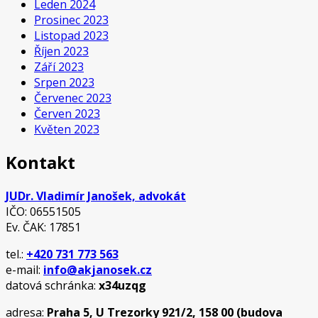
Leden 2024
Prosinec 2023
Listopad 2023
Říjen 2023
Září 2023
Srpen 2023
Červenec 2023
Červen 2023
Květen 2023
Kontakt
JUDr. Vladimír Janošek, advokát
IČO: 06551505
Ev. ČAK: 17851
tel.:
+420 731 773 563
e-mail:
info@akjanosek.cz
datová schránka:
x34uzqg
adresa:
Praha 5, U Trezorky 921/2, 158 00 (budova