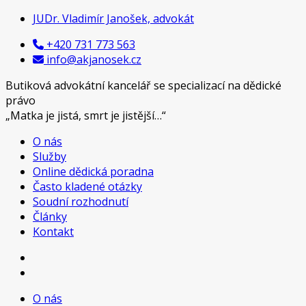
Přeskočit
JUDr. Vladimír Janošek, advokát
na
+420 731 773 563
obsah
info@akjanosek.cz
Butiková advokátní kancelář se specializací na dědické
právo
„Matka je jistá, smrt je jistější…“
O nás
Butiková advokátní kancelář se specializací na dědické
JUDr. Vladimír Janošek,
Služby
právo
Online dědická poradna
advokát
Často kladené otázky
Soudní rozhodnutí
Články
Kontakt
O nás