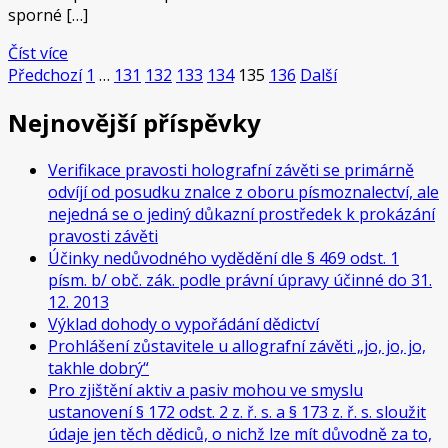
sporné […]
Číst více
Navigace
Stránka
Stránka
Stránka
Stránka
Stránka
Stránka
Stránka
Předchozí
1
…
131
132
133
134
135
136
Další
příspěvků
Nejnovější příspěvky
Verifikace pravosti holografní závěti se primárně
odvíjí od posudku znalce z oboru písmoznalectví, ale
nejedná se o jediný důkazní prostředek k prokázání
pravosti závěti
Účinky nedůvodného vydědění dle § 469 odst. 1
písm. b/ obč. zák. podle právní úpravy účinné do 31.
12. 2013
Výklad dohody o vypořádání dědictví
Prohlášení zůstavitele u allografní závěti „jo, jo, jo,
takhle dobrý“
Pro zjištění aktiv a pasiv mohou ve smyslu
ustanovení § 172 odst. 2 z. ř. s. a § 173 z. ř. s. sloužit
údaje jen těch dědiců, o nichž lze mít důvodně za to,