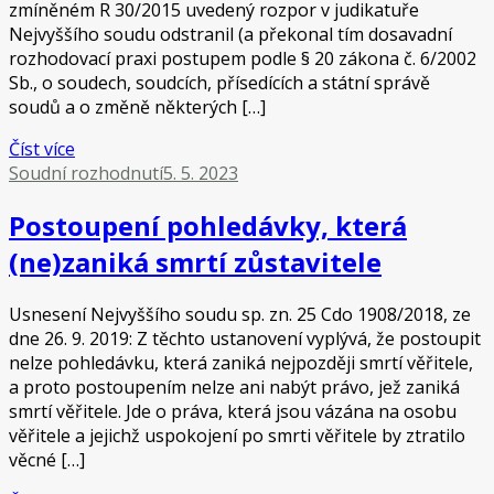
zmíněném R 30/2015 uvedený rozpor v judikatuře
Nejvyššího soudu odstranil (a překonal tím dosavadní
rozhodovací praxi postupem podle § 20 zákona č. 6/2002
Sb., o soudech, soudcích, přísedících a státní správě
soudů a o změně některých […]
Číst více
Soudní rozhodnutí
5. 5. 2023
Postoupení pohledávky, která
(ne)zaniká smrtí zůstavitele
Usnesení Nejvyššího soudu sp. zn. 25 Cdo 1908/2018, ze
dne 26. 9. 2019: Z těchto ustanovení vyplývá, že postoupit
nelze pohledávku, která zaniká nejpozději smrtí věřitele,
a proto postoupením nelze ani nabýt právo, jež zaniká
smrtí věřitele. Jde o práva, která jsou vázána na osobu
věřitele a jejichž uspokojení po smrti věřitele by ztratilo
věcné […]