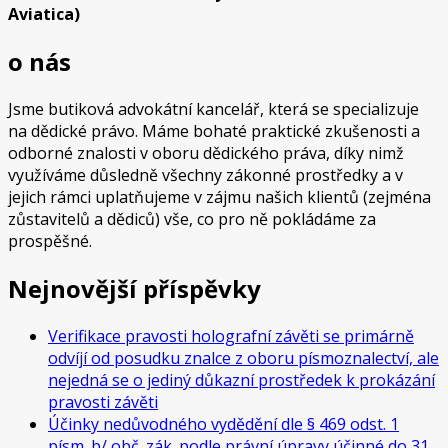
Aviatica)
o nás
Jsme butiková advokátní kancelář, která se specializuje
na dědické právo. Máme bohaté praktické zkušenosti a
odborné znalosti v oboru dědického práva, díky nimž
využíváme důsledně všechny zákonné prostředky a v
jejich rámci uplatňujeme v zájmu našich klientů (zejména
zůstavitelů a dědiců) vše, co pro ně pokládáme za
prospěšné.
Nejnovější příspěvky
Verifikace pravosti holografní závěti se primárně
odvíjí od posudku znalce z oboru písmoznalectví, ale
nejedná se o jediný důkazní prostředek k prokázání
pravosti závěti
Účinky nedůvodného vydědění dle § 469 odst. 1
písm. b/ obč. zák. podle právní úpravy účinné do 31.