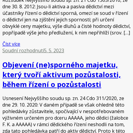
Rozsudek Nejvyššího soudu sp. zn. 21 Cdo 1305/2010, ze
dne 30. 8. 2012: Jsou-li aktiva a pasíva dědictví mezi
účastníky řízení o dědictví sporná, omezí se soud v řízení
o dědictví jen na zjištění jejich spornosti; při určení
obvyklé ceny majetku, výše dluhů a čisté hodnoty dědictví,
popřípadě výše jeho předlužení, k nim nepřihlíží (srov. […]
Číst více
Soudní rozhodnutí
5. 5. 2023
Objevení (ne)sporného majetku,
který tvoří aktivum pozůstalosti,
během řízení o pozůstalosti
Usnesení Nejvyššího soudu sp. zn. 24 Cdo 311/2020, ze
dne 29. 10. 2020: V daném případě se však ohledně této
pohledávky zůstavitele, spočívající v nespotřebovaném
výživném určeném pro dceru AAAAA, jeho dědici (žalobce
F. K. a AAAAA) v rámci dědického řízení neshodli na tom,
zda tato pohledávka patří do aktiv dědictví. Proto k této