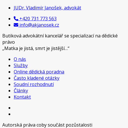
Přeskočit
JUDr. Vladimír Janošek, advokát
na
+420 731 773 563
obsah
info@akjanosek.cz
Butiková advokátní kancelář se specializací na dědické
právo
„Matka je jistá, smrt je jistější…“
O nás
JUDr. Vladimír Janošek, advokát
Butiková advokátní kancelář se specializací na dědické
Služby
právo
Online dědická poradna
Často kladené otázky
Soudní rozhodnutí
Články
Kontakt
Autorská práva coby součást pozůstalosti