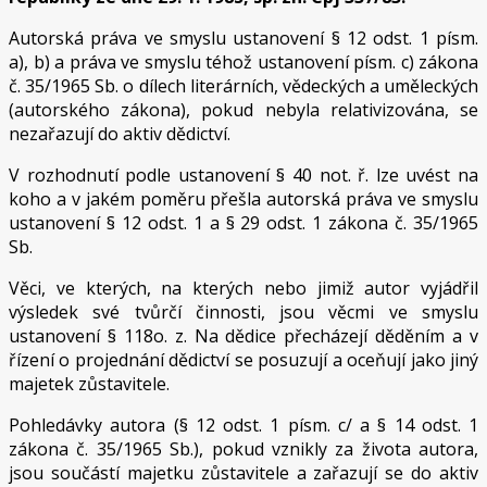
Autorská práva ve smyslu ustanovení § 12 odst. 1 písm.
a), b) a práva ve smyslu téhož ustanovení písm. c) zákona
č. 35/1965 Sb. o dílech literárních, vědeckých a uměleckých
(autorského zákona), pokud nebyla relativizována, se
nezařazují do aktiv dědictví.
V rozhodnutí podle ustanovení § 40 not. ř. lze uvést na
koho a v jakém poměru přešla autorská práva ve smyslu
ustanovení § 12 odst. 1 a § 29 odst. 1 zákona č. 35/1965
Sb.
Věci, ve kterých, na kterých nebo jimiž autor vyjádřil
výsledek své tvůrčí činnosti, jsou věcmi ve smyslu
ustanovení § 118o. z. Na dědice přecházejí děděním a v
řízení o projednání dědictví se posuzují a oceňují jako jiný
majetek zůstavitele.
Pohledávky autora (§ 12 odst. 1 písm. c/ a § 14 odst. 1
zákona č. 35/1965 Sb.), pokud vznikly za života autora,
jsou součástí majetku zůstavitele a zařazují se do aktiv