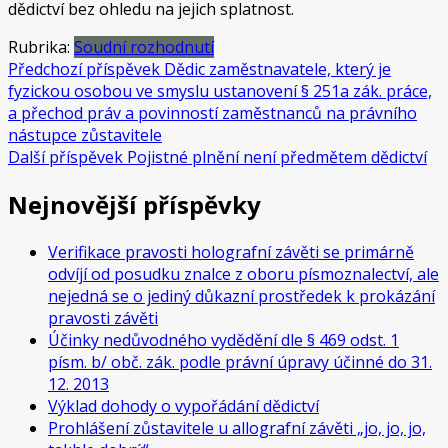
dědictví bez ohledu na jejich splatnost.
Rubrika:
Soudní rozhodnutí
Navigace
Předchozí příspěvek
Dědic zaměstnavatele, který je
fyzickou osobou ve smyslu ustanovení § 251a zák. práce,
pro
a přechod práv a povinností zaměstnanců na právního
příspěvek
nástupce zůstavitele
Další příspěvek
Pojistné plnění není předmětem dědictví
Nejnovější příspěvky
Verifikace pravosti holografní závěti se primárně
odvíjí od posudku znalce z oboru písmoznalectví, ale
nejedná se o jediný důkazní prostředek k prokázání
pravosti závěti
Účinky nedůvodného vydědění dle § 469 odst. 1
písm. b/ obč. zák. podle právní úpravy účinné do 31.
12. 2013
Výklad dohody o vypořádání dědictví
Prohlášení zůstavitele u allografní závěti „jo, jo, jo,