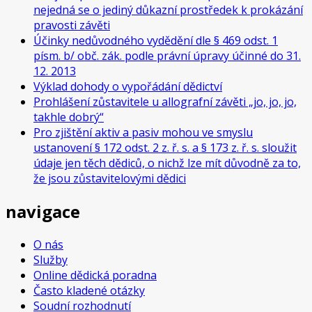
nejedná se o jediný důkazní prostředek k prokázání
pravosti závěti
Účinky nedůvodného vydědění dle § 469 odst. 1
písm. b/ obč. zák. podle právní úpravy účinné do 31.
12. 2013
Výklad dohody o vypořádání dědictví
Prohlášení zůstavitele u allografní závěti „jo, jo, jo,
takhle dobrý“
Pro zjištění aktiv a pasiv mohou ve smyslu
ustanovení § 172 odst. 2 z. ř. s. a § 173 z. ř. s. sloužit
údaje jen těch dědiců, o nichž lze mít důvodně za to,
že jsou zůstavitelovými dědici
navigace
O nás
Služby
Online dědická poradna
Často kladené otázky
Soudní rozhodnutí