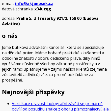
e-mail:
info@akjanosek.cz
datová schránka:
x34uzqg
adresa:
Praha 5, U Trezorky 921/2, 158 00 (budova
Aviatica)
o nás
Jsme butiková advokátní kancelář, která se specializuje
na dědické právo. Máme bohaté praktické zkušenosti a
odborné znalosti v oboru dědického práva, díky nimž
využíváme důsledně všechny zákonné prostředky a v
jejich rámci uplatňujeme v zájmu našich klientů (zejména
zůstavitelů a dědiců) vše, co pro ně pokládáme za
prospěšné.
Nejnovější příspěvky
Verifikace pravosti holografní závěti se primárně
odvíjí od posudku znalce z oboru písmoznalectví, ale