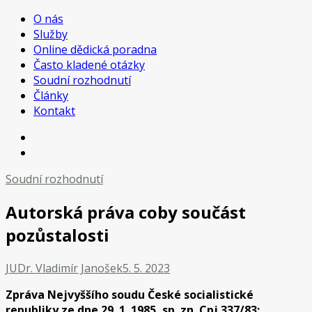
O nás
Služby
Online dědická poradna
Často kladené otázky
Soudní rozhodnutí
Články
Kontakt
Soudní rozhodnutí
Autorská práva coby součást
pozůstalosti
JUDr. Vladimír Janošek
5. 5. 2023
Zpráva Nejvyššího soudu České socialistické
republiky ze dne 29. 1. 1985, sp. zn. Cpj 337/83: